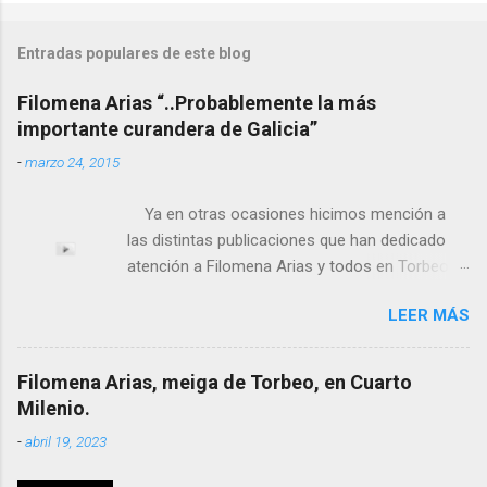
Entradas populares de este blog
Filomena Arias “..Probablemente la más
importante curandera de Galicia”
-
marzo 24, 2015
Ya en otras ocasiones hicimos mención a
las distintas publicaciones que han dedicado
atención a Filomena Arias y todos en Torbeo
conocemos y valoramos la importancia que en
LEER MÁS
el pasado siglo tuvo esta “curandeira” por sus
“obras y milagros”, pero también como
excelente difusora del nombre de nuestro
Filomena Arias, meiga de Torbeo, en Cuarto
pueblo, no en vano es reconocida por muchos
Milenio.
estudiosos del tema como “ probablemente la
-
abril 19, 2023
más importante curandera de Galicia” . En
esta ocasión retomamos el tema para hacer