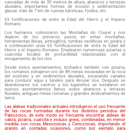
cascadas de más de 30 metros de altura, abanicos y terrazas
aluviales, importantes formas de erosión y sedimentación
glaciar, más de 7 km de cuevas kársticas, fósiles, etc.
65 fortificaciones de entre la Edad del Hierro y el Imperio
Romano
Los humanos colonizaron las Montañas do Courel y nos
dejaron de los primeros pasos en estas montañas,
herramientas líticas, petroglifos, tumbas neolíticas en piedra y
a continuación unas 65 fortificaciones de entre la Edad del
Hierro y el Imperio Romano. Emplearon numerosas pizarras y
cuarcitas locales de profundidad relacionadas con el
encajamiento de los ríos.
Desde estos asentamientos, techados también con pizarra,
los romanos extrajeron oro de 89 minas excavadas en la roca
del sustrato y en sedimentos aluviales, excavando canales
para conducir agua y túneles para desviar ríos. Después se
abandonaron los castros y los lugareños se instalaron en
nuevos asentamientos llanos sobre abanicos y terrazas
fluviales, antiguas minas romanas y grandes deslizamientos de
tierra.
Las aldeas tradicionales actuales introdujeron el uso frecuente
de las rocas formadas durante los distintos períodos del
Paleozoico, de este modo es frecuente encontrar aldeas de
caliza, pizarra, cuarcita e incluso gneis, combinadas, en menor
medida con rocas Mesozoicas y Cenozoicas, importando el
granito en contadas ocasiones, como por ejemplo para