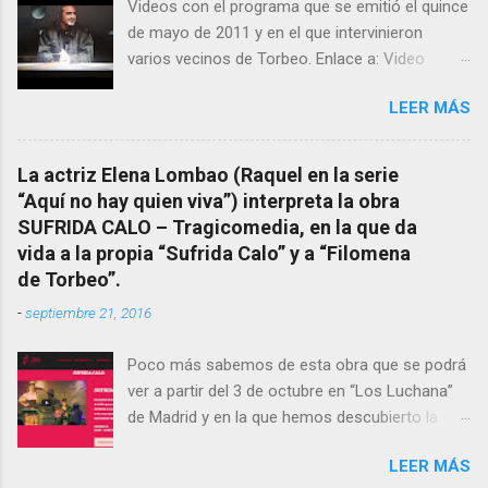
Videos con el programa que se emitió el quince
mención a ANTON PATIÑO REGUEIRA (ya
de mayo de 2011 y en el que intervinieron
fallecido) cuyo empeño por estudiar y dar a
varios vecinos de Torbeo. Enlace a: Video
conocer a esta “sabia” y por ende a Torbeo no
Cuarto Milenio Video con programa original
le fue nunca suficientemente reconocido.
LEER MÁS
completo emitido en CUARTO MILENIO En
También reproducimos integro el articulo que
Facebook otra copia con mejor resolución:
en el año 2000 publico Ángel Arnaiz recogiendo
Facebook CUARTO MILENIO - Filomena Arias.
información de primera mano que le
La actriz Elena Lombao (Raquel en la serie
suministraron David (nieto de Filomena) y
“Aquí no hay quien viva”) interpreta la obra
algunos vecinos mas del pueblo.
SUFRIDA CALO – Tragicomedia, en la que da
Dejamos para otro momento la ...
vida a la propia “Sufrida Calo” y a “Filomena
de Torbeo”.
-
septiembre 21, 2016
Poco más sabemos de esta obra que se podrá
ver a partir del 3 de octubre en “Los Luchana”
de Madrid y en la que hemos descubierto la
presencia de la “Bruxa de Torbeo”. Hay que
LEER MÁS
verla.- Sinopsis corta SUFRIDA CALO muere y