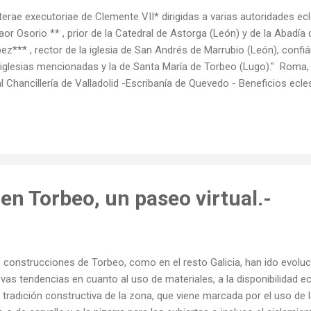
tterae executoriae de Clemente VII* dirigidas a varias autoridades ecl
aor Osorio ** , prior de la Catedral de Astorga (León) y de la Abadía
ez*** , rector de la iglesia de San Andrés de Marrubio (León), confi
 iglesias mencionadas y la de Santa María de Torbeo (Lugo)." Roma,
l Chancillería de Valladolid -Escribanía de Quevedo - Beneficios ecle
orga IglesiasMarrubio (Castrillo de Cabrera) Priores Rectores Torbe
cionan suponían una parte de todas las producciones de la parroqu
ha mas superficie dedicada al cultivo y ganados. Aunque es muy po
strativo lo que se dice en el "Catastro de Enesenada": - Interrogatorio
beo. 22 de abril de 1752.- 15. Qué derechos se hallan impuest...
en Torbeo, un paseo virtual.-
 construcciones de Torbeo, como en el resto Galicia, han ido evolu
vas tendencias en cuanto al uso de materiales, a la disponibilidad e
a tradición constructiva de la zona, que viene marcada por el uso de