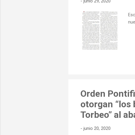
-
junio 29, 2020
Esc
nue
Orden Pontifi
otorgan “los 
Torbeo” al ab
-
junio 20, 2020