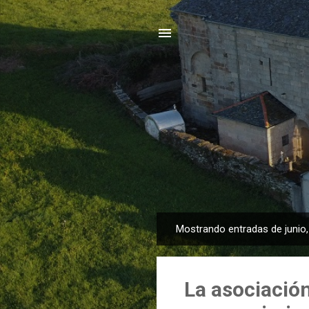
Mostrando entradas de junio
E
n
t
La asociación
r
a