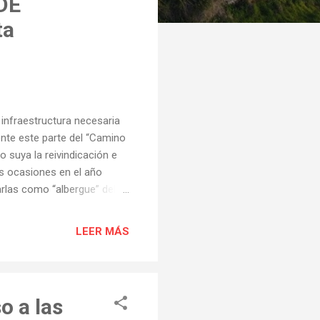
DE
ta
infraestructura necesaria
amente este parte del “Camino
 suya la reivindicación e
os ocasiones en el año
tarlas como “albergue” del
 en la Cubela. Vamos a
 de un tramo olvidado del
LEER MÁS
chá entregó a la Xunta un
ocimiento oficial FRANCISCO
dur -en A Pobra do
o a las