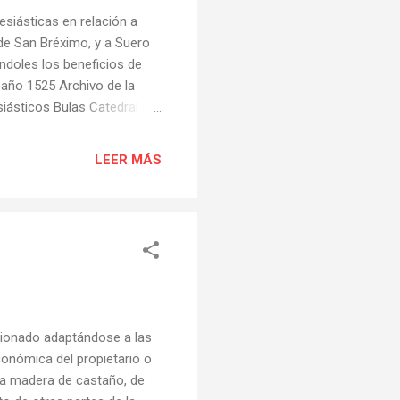
esiásticas en relación a
 de San Bréximo, y a Suero
ándoles los beneficios de
 año 1525 Archivo de la
siásticos Bulas Catedral de
o. Los "beneficios" que se
ia-abadia, entonces con
LEER MÁS
sterior puede ser
 de la feligresía y Coto de
cionado adaptándose a las
conómica del propietario o
 la madera de castaño, de