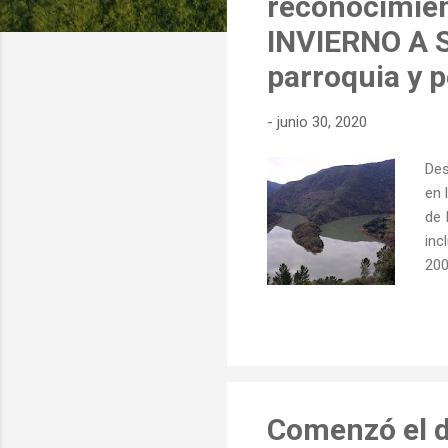
reconocimien
d
INVIERNO A S
a
parroquia y p
s
-
junio 30, 2020
Des
en 
de 
inc
200
Cam
con
Cam
est
ALB
Bro
Comenzó el d