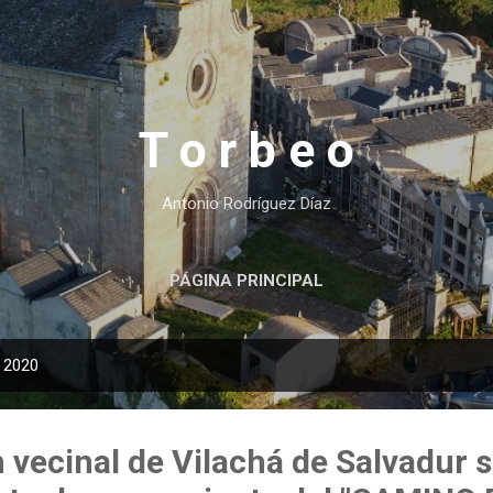
Ir al contenido principal
T o r b e o
Antonio Rodríguez Díaz
PÁGINA PRINCIPAL
, 2020
 vecinal de Vilachá de Salvadur so