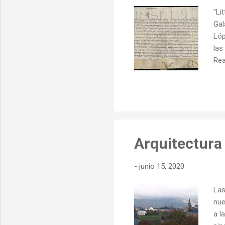
"Li
Gal
Lóp
las
Rea
Ast
men
muc
ilu
Tor
Arquitectura 
-
junio 15, 2020
Las
nue
a l