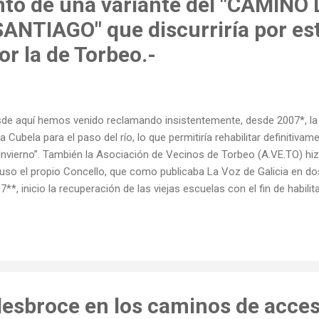
to de una variante del "CAMINO 
ANTIAGO" que discurriría por es
or la de Torbeo.-
de aquí hemos venido reclamando insistentemente, desde 2007*, la 
la Cubela para el paso del río, lo que permitiría rehabilitar definitiv
Invierno”. También la Asociación de Vecinos de Torbeo (A.VE.TO) hizo
luso el propio Concello, que como publicaba La Voz de Galicia en d
7**, inicio la recuperación de las viejas escuelas con el fin de habili
ino al tiempo que se se proponia resolver el problema de la barca
fiar en que esta nueva propuesta tenga éxito. Piden la recuperación
ino de Invierno www.lavozdegalicia.es La asociación vecinal de Vila
udio histórico sobre la ruta con la intención de conseguir su recon
O MONFORTE 30/06/2020 La asociación vecinal de Vilachá de Salva
llón- presentó a l...
esbroce en los caminos de acces