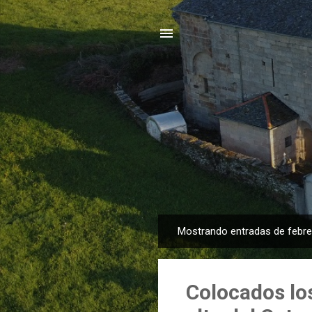
Mostrando entradas de febre
E
n
t
Colocados los
r
a