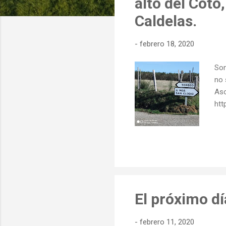
alto del Coto
d
Caldelas.
a
s
-
febrero 18, 2020
Son
no 
Aso
htt
El próximo dí
-
febrero 11, 2020