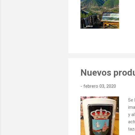
Nuevos produ
-
febrero 03, 2020
Se 
ima
y a
act
taz