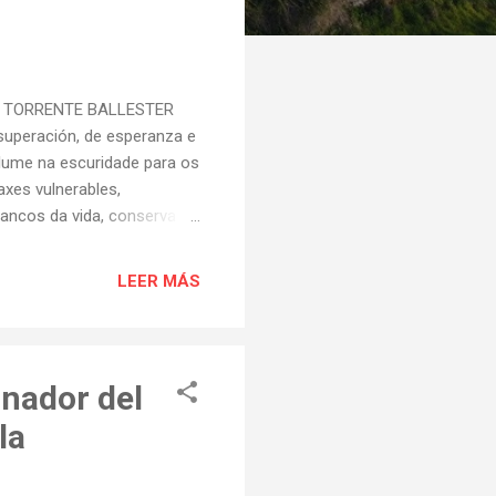
EMIO TORRENTE BALLESTER
 superación, de esperanza e
galume na escuridade para os
axes vulnerables,
rancos da vida, conserva a
branza dun idealizado amor
O xurado do Premio Torrente
LEER MÁS
la clásica na forma e
u a representación de
Á AQUÍ!!! Nailía preséntase
anador del
la