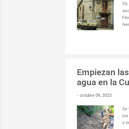
SIL
aso
Fil
hie
de 
que
fre
adi
dol
pro
Empiezan las
agua en la Cu
-
octubre 09, 2025
Se 
los
e i