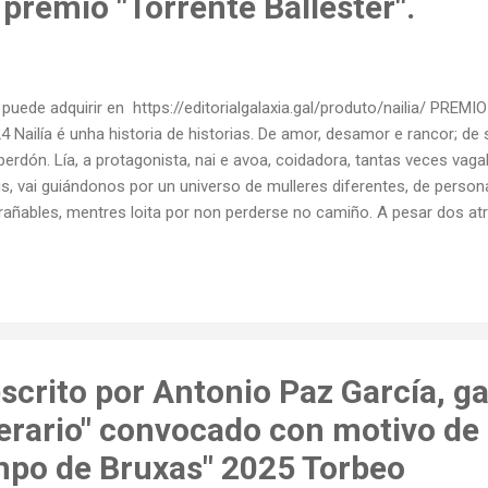
premio "Torrente Ballester".
puede adquirir en https://editorialgalaxia.gal/produto/nailia/ PR
4 Nailía é unha historia de historias. De amor, desamor e rancor; de
perdón. Lía, a protagonista, nai e avoa, coidadora, tantas veces va
s, vai guiándonos por un universo de mulleres diferentes, de person
rañables, mentres loita por non perderse no camiño. A pesar dos at
icia e a bondade, a ansia por aprender e superarse, sempre coa lem
xuventude que a axuda a elevarse por riba da súa propia realidade. 
lester destacou a boa narración e a axilidade da lectura, nunha nove
rutura, pero moi actual no xeito de abordar o relato. Tamén saliento
leres diversas, as imaxes poéticas e o manexo dos diálogos. XA EST
e vós con moita emoción e moi...
scrito por Antonio Paz García, g
erario" convocado con motivo de 
po de Bruxas" 2025 Torbeo