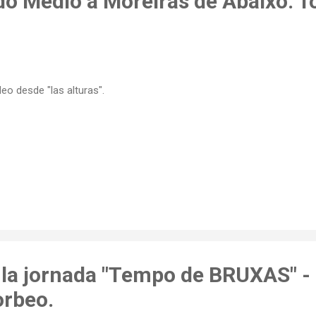
do Medio a Moreiras de Abaixo. T
eo desde "las alturas".
la jornada "Tempo de BRUXAS" - 
orbeo.