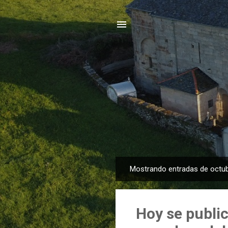
Mostrando entradas de octub
E
n
t
Hoy se public
r
a