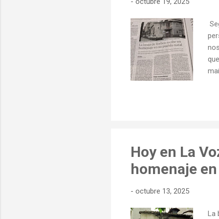
-
octubre 19, 2025
Seg
per
nos
que
mañ
Pre
asi
pre
men
aut
Pei
Hoy en La Voz
homenaje en 
-
octubre 13, 2025
La 