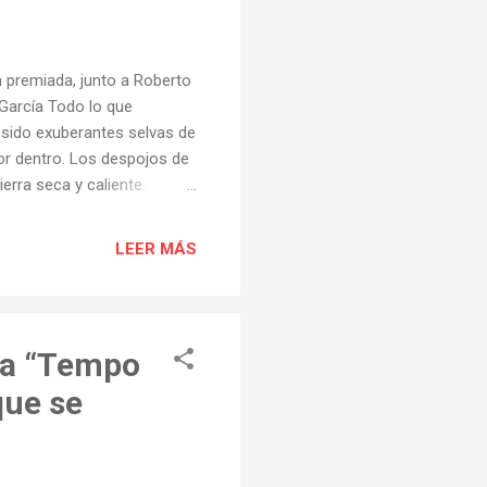
 premiada, junto a Roberto
García Todo lo que
n sido exuberantes selvas de
or dentro. Los despojos de
erra seca y caliente.
vanzando por aquel
criaturas, grandes y
LEER MÁS
r, protagonista principal
erbenas, pero también de
stia y de desesperanza, de
ada “Tempo
que se