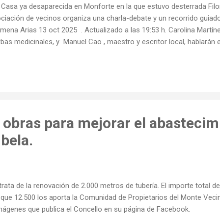
 Casa ya desaparecida en Monforte en la que estuvo desterrada F
ciación de vecinos organiza una charla-debate y un recorrido guiado
omena Arias 13 oct 2025 . Actualizado a las 19:53 h. Carolina Martíne
rbas medicinales, y Manuel Cao , maestro y escritor local, hablarán 
Filomena Arias , la bruja de Torbeo, durante una jornada que le rend
 la vio nacer en la década de 1860. La tradición oral cuenta que esta
cuencia una especie de trances o ataques durante los cuales le asist
vinación . Tenía además dotes de curandera y a ella acudían persona
encias procedentes de diferentes puntos de la comarca. A veces lle
vincias y de lugares de fuera...
 obras para mejorar el abastecim
bela.
trata de la renovación de 2.000 metros de tubería. El importe total d
 que 12.500 los aporta la Comunidad de Propietarios del Monte Veci
mágenes que publica el Concello en su página de Facebook.