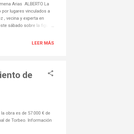
ilomena Arias ALBERTO La
 por lugares vinculados a
z , vecina y experta en
este sábado sobre la figura
irá homenaje en el pueblo
 mujer sufría con
LEER MÁS
ía el poder de la
s con todo tipo de
gaban incluso de otras
iento de
e la obra es de 57.000 € de
nal de Torbeo. Información