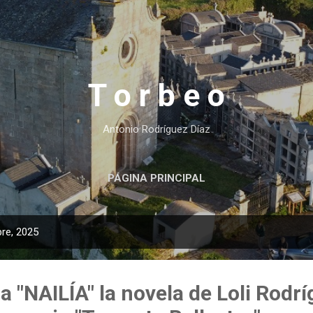
Ir al contenido principal
T o r b e o
Antonio Rodríguez Díaz
PÁGINA PRINCIPAL
re, 2025
a "NAILÍA" la novela de Loli Rodr