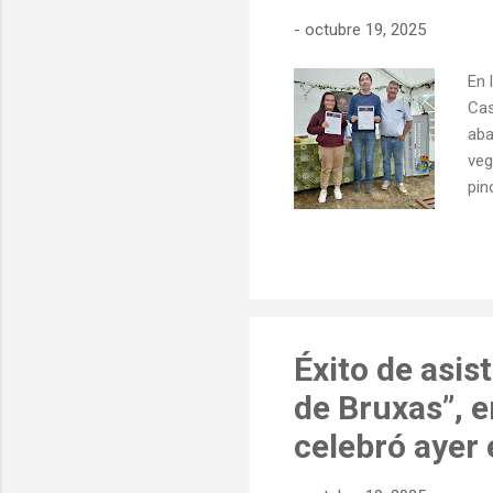
-
octubre 19, 2025
En 
Cas
aba
veg
pin
Vol
cor
peq
del
tra
rab
Éxito de asis
de Bruxas”, e
celebró ayer 