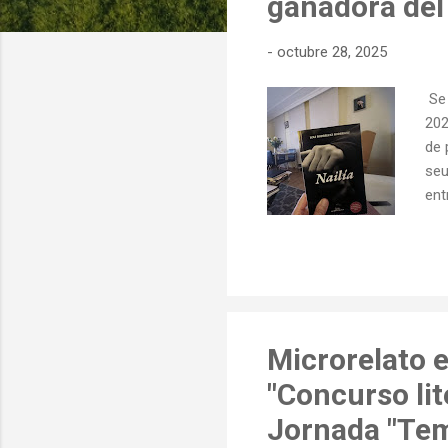
ganadora del 
d
a
-
octubre 28, 2025
s
Se 
202
de 
seu
ent
led
de 
Bal
est
mul
ant
Microrelato e
"Concurso lit
Jornada "Tem