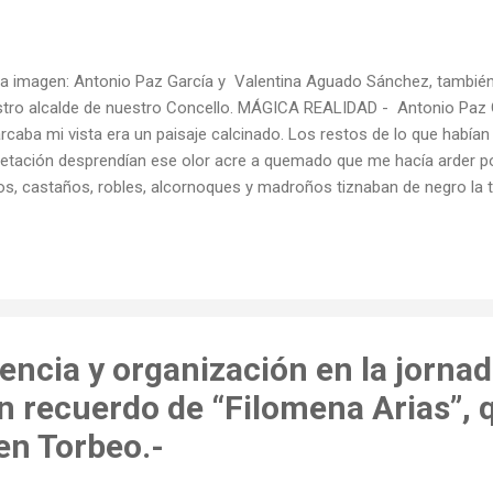
la imagen: Antonio Paz García y Valentina Aguado Sánchez, también
tro alcalde de nuestro Concello. MÁGICA REALIDAD - Antonio Paz 
rcaba mi vista era un paisaje calcinado. Los restos de lo que había
etación desprendían ese olor acre a quemado que me hacía arder p
os, castaños, robles, alcornoques y madroños tiznaban de negro la ti
utas de humo surgían del suelo chamuscado mientras continuaba a
tafuegos que lo único que acortó fue la vida de cientos de miles de 
ueñas, salvajes y domésticas. Vida consumida por un fuego abrasado
 verano una vez más. El verano, época de diversión, de fiesta y de v
bajo, mucho trabajo en el rural, se había convertido en días de angu
ia y de dolor, mucho dolor. Dolor por todo lo que se c...
tencia y organización en la jorn
n recuerdo de “Filomena Arias”, 
en Torbeo.-