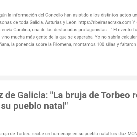
ún la información del Concello han asistido a los distintos actos u
sonas de toda Galicia, Asturias y León. https://ribeirasacraxa.com Y 
 envía Carolina, una de las destacadas protagonistas.- " El evento f
 vino mucha más gente de la que se esperaba. Yo no sabría calcular 
ana, la ponencia sobre la Filomena, montamos 100 sillas y faltaron
paramos 100 ramilletes de plantas con laurel, lavanda y romero para 
stentes. No sé cuánta gente estuvo en la comida pero creo que cerc
sentación de la novela “Amanda” de Rosa Marina Quevedo, ambient
ciona varias veces a Filomena, tuvo un lleno total y se vendieron tod
ora... El ganador del concurso literario fue Antonio, hijo de Pacita de 
toescuro fue muy emotivo y sorprendi...
 de Galicia: "La bruja de Torbeo 
su pueblo natal"
bruja de Torbeo recibe un homenaje en su pueblo natal luis díaz 