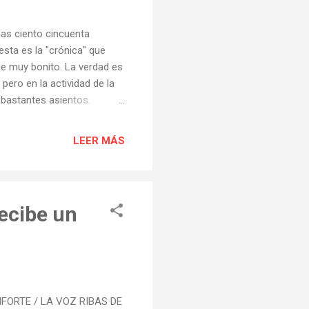
nas ciento cincuenta
esta es la "crónica" que
ue muy bonito. La verdad es
pero en la actividad de la
 bastantes asientos.
repartir a cada uno de los
a de los 100. La
LEER MÁS
ada en Torbeo y que
os los libros que trajo la
Filgueiro. El concierto de
recibe un
MONFORTE / LA VOZ RIBAS DE