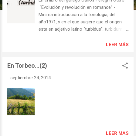
s
“Evolución y revolución en romance” -
Mínima introducción a la fonología, del
año1971, y en el que sugiere que el origen
esta en adjetivo latino “turbidus”, turbidum >
tórbedo > torbeo. Publicaciones anteriores
con respecto al tema: “Supone el padre
LEER MÁS
Sarmiento que Torbeo era uno de los
pueblos turodoros, citados por Tolomeo..."
En Torbeo...(2)
Torbeo: “Río de los molinos”, en el
Diccionario Etimológico de Julián Aydillo San
-
septiembre 24, 2014
Martín. Sobre el origen del topónimo
“TORBEO”.-
LEER MÁS