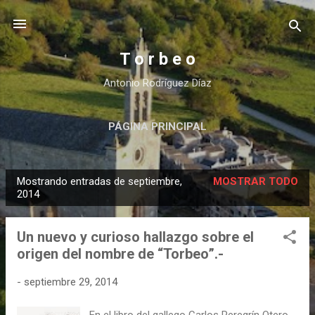
Ir al contenido principal
T o r b e o
Antonio Rodríguez Díaz
PÁGINA PRINCIPAL
Mostrando entradas de septiembre,
MOSTRAR TODO
E
2014
n
t
Un nuevo y curioso hallazgo sobre el
r
origen del nombre de “Torbeo”.-
a
d
-
septiembre 29, 2014
a
En el libro del gallego Carlos Peregrín Otero