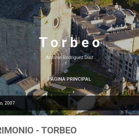
Ir al contenido principal
T o r b e o
Antonio Rodríguez Díaz
PÁGINA PRINCIPAL
o, 2007
RIMONIO - TORBEO