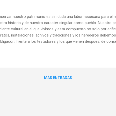
servar nuestro patrimonio es sin duda una labor necesaria para el
stra historia y de nuestro caracter singular como pueblo. Nuestro pa
iente cultural en el que vivimos y esta compuesto no solo por edfic
ratos, instalaciones, achivos y tradiciones y los herederos debe
obligacón, frente a los testadores y los que vienen despues, de conser
bien lo entiende asi y prueba de ello hay en estas fotos donde se ap
MÁS ENTRADAS