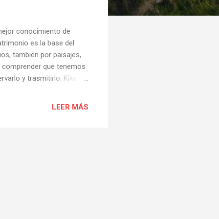
 mejor conocimiento de
trimonio es la base del
ios, tambien por paisajes,
mos comprender que tenemos
varlo y trasmitirlo. Kike
recia parte de su trabajo.
LEER MÁS