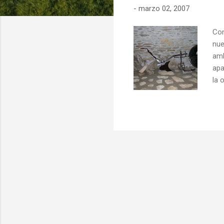
-
marzo 02, 2007
d
a
Con
s
nue
amb
apa
la 
tam