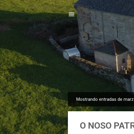
Mostrando entradas de marz
E
n
t
O NOSO PAT
r
a