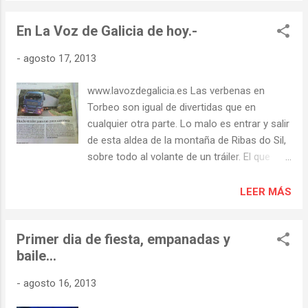
En La Voz de Galicia de hoy.-
-
agosto 17, 2013
www.lavozdegalicia.es Las verbenas en
Torbeo son igual de divertidas que en
cualquier otra parte. Lo malo es entrar y salir
de esta aldea de la montaña de Ribas do Sil,
sobre todo al volante de un tráiler. El que
transportaba ayer de madrugada el
escenario de la orquesta Paraíso, de Vigo,
LEER MÁS
sufrió un accidente al salírse de la calzada
dos ruedas traseras. La verbena había
Primer dia de fiesta, empanadas y
terminado y los músicos bajaban hacia la
baile...
carretera N-120 por una pista llena de curvas
y de poco más de tres metros de anchura.
-
agosto 16, 2013
Todo quedó en un simple susto, sin heridos
ni destrozos, porque el vehículo no llegó a