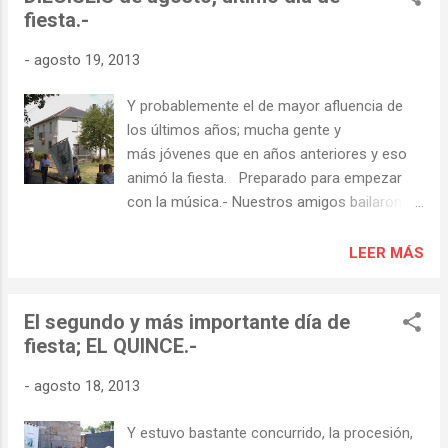
fiesta.-
una frase de aprobación, un comentario
ensalzando las virtudes del caldo, eran la
-
agosto 19, 2013
mejor compensación a tanto esfuerzo.
Todavía los hay que persisten, no
Y probablemente el de mayor afluencia de
abandonan, al contrario; reponen cepas,
los últimos años; mucha gente y
mejoran accesos, etc...no están dispuestos
más jóvenes que en años anteriores y eso
a dejar la viña y algunos haciendo cientos de
animó la fiesta. Preparado para empezar
kms en fin de semana para venir a "sulfatar",
con la música.- Nuestros amigos bailaron
pero un buen vaso de vino de la propia
mucho la noche del QUINCE.- La Verbena
cosecha en la comida o compartido con el
(mi móvil de noche no da para más, cuando
LEER MÁS
amigo, de la viña del padre y del abuelo...son
tenga mejor conexión subiré algún vídeo) .-
un privilegio que merece la pena mantener.
Desde el alto.-
Imágenes de la nueva plantación de viña
El segundo y más importante día de
encima de "la tram...
fiesta; EL QUINCE.-
-
agosto 18, 2013
Y estuvo bastante concurrido, la procesión,