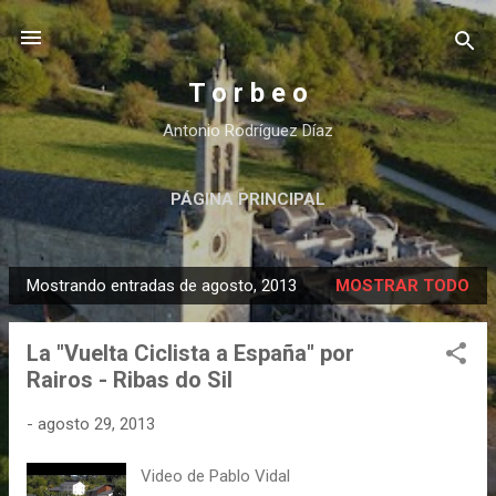
Ir al contenido principal
T o r b e o
Antonio Rodríguez Díaz
PÁGINA PRINCIPAL
Mostrando entradas de agosto, 2013
MOSTRAR TODO
E
n
La "Vuelta Ciclista a España" por
t
Rairos - Ribas do Sil
r
a
-
agosto 29, 2013
d
a
Video de Pablo Vidal