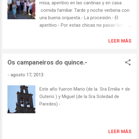
misa, aperitivo en las cantinas y en casa
comida familiar. Tarde y noche verbena con
una buena orquesta.- La procesión.- El
aperitivo.- Por estas chicas no pasan los
años.- Para la comida productos de nuestra
Galicia.- Y a bailar.- El jamón y el vino de la
LEER MÁS
rifa fueron para La Cubela.-
Os campaneiros do quince.-
-
agosto 17, 2013
Este año fueron Mario (de la Sra Emilia + de
Outerio ) y Miguel (de la Sra Soledad de
Paredes).-
LEER MÁS