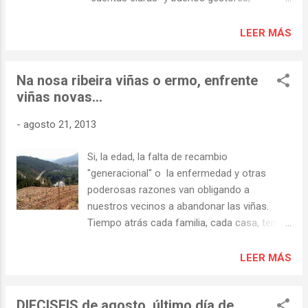
después de hacer todos los pagos
quedan todavía 536 euros para ingresar en la
LEER MÁS
cuenta. También es evidente que nuestros
vecinos colaboran sin tacañeria para que las
Na nosa ribeira viñas o ermo, enfrente
fiestas continúen, los ingresos de este año
viñas novas…
superan a los de 2012 (entonces se
ingresaron 9565 €); ENHORABUENA .
-
agosto 21, 2013
Si, la edad, la falta de recambio
"generacional" o la enfermedad y otras
poderosas razones van obligando a
nuestros vecinos a abandonar las viñas.
Tiempo atrás cada familia, cada casa, tenia
su viña, la elaboración de vino para el
autoconsumo era una de las señas de
LEER MÁS
identidad de nuestro pueblo. En la visita al
vecino, al amigo, era obligado el paso por la
DIECISEIS de agosto, último día de
bodega; "tes que probar o viño", que tal e? y