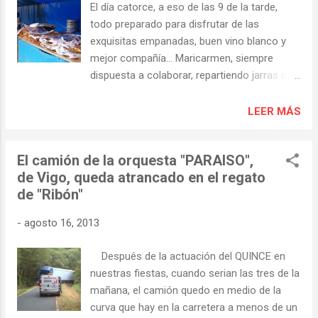
El día catorce, a eso de las 9 de la tarde,
volcar. Eso sí, estuvo entre las tres de la
todo preparado para disfrutar de las
mañana y las doce del mediodía atascado
exquisitas empanadas, buen vino blanco y
allí y cortando la carretera. Lo retiraron con
mejor compañía... Maricarmen, siempre
la ayuda de una grúa. Los que vieron la
dispuesta a colaborar, repartiendo jarras de
operación alaban la pericia de la conductora,
recuerdo de la fiesta que venían muy bien
que fue capaz de salir del atolladero sin
para tomar el vino... ...y manos a la
LEER MÁS
provocar desperfectos en el vehículo. foto
empanada.- Hubo muchísima participación,
Antonio Rodríguez.
Montse, Javi, Carlos y otros voluntarios
El camión de la orquesta "PARAISO",
tuvieron que emplearse a fondo para partir y
de Vigo, queda atrancado en el regato
repartir... No falto el entretenimiento para
de "Ribón"
los más pequeños.- Y a bailar...
-
agosto 16, 2013
Después de la actuación del QUINCE en
nuestras fiestas, cuando serian las tres de la
mañana, el camión quedo en medio de la
curva que hay en la carretera a menos de un