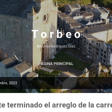
Ir al contenido principal
T o r b e o
Antonio Rodríguez Díaz
PÁGINA PRINCIPAL
mbre, 2023
 terminado el arreglo de la carr