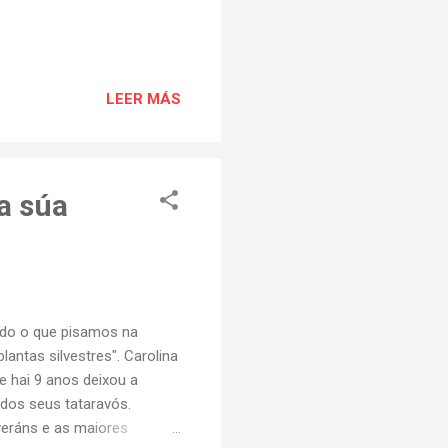
LEER MÁS
a súa
todo o que pisamos na
lantas silvestres". Carolina
e hai 9 anos deixou a
a dos seus tataravós.
veráns e as maiores