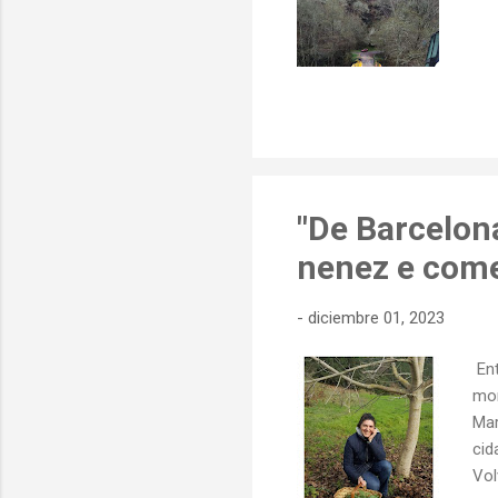
"De Barcelon
nenez e come
-
diciembre 01, 2023
Ent
mon
Mar
cid
Vol