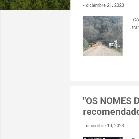
-
diciembre 21, 2023
d
a
Cóm
s
tra
"OS NOMES DE
recomendado
-
diciembre 10, 2023