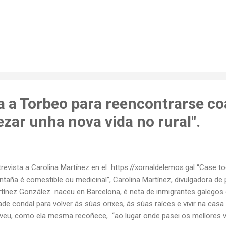
a a Torbeo para reencontrarse co
zar unha nova vida no rural".
revista a Carolina Martínez en el https://xornaldelemos.gal “Case 
taña é comestible ou medicinal”, Carolina Martínez, divulgadora de p
tínez González naceu en Barcelona, é neta de inmigrantes galegos 
ade condal para volver ás súas orixes, ás súas raíces e vivir na cas
veu, como ela mesma recoñece, “ao lugar onde pasei os mellores 