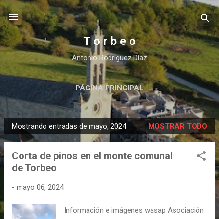
Ir al contenido principal
T o r b e o
Antonio Rodríguez Díaz
PÁGINA PRINCIPAL
Mostrando entradas de mayo, 2024
MOSTRAR TODO
E
n
Corta de pinos en el monte comunal
t
de Torbeo
r
a
-
mayo 06, 2024
d
a
Información e imágenes wasap Asociación