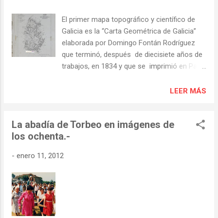
El primer mapa topográfico y científico de
Galicia es la “Carta Geométrica de Galicia”
elaborada por Domingo Fontán Rodríguez
que terminó, después de diecisiete años de
trabajos, en 1834 y que se imprimió en Paris
en 1845. Ya en este mapa aparece Torbeo
junto a Rairos y San Clodio. Con
LEER MÁS
posterioridad, en 1850, hemos encontrado
también digitalizado, un plano de la provincia
La abadía de Torbeo en imágenes de
de Lugo que forma parte del primer “Atlas de
los ochenta.-
las provincias de España” del geógrafo
Martin Ferreiro y en el que están las
-
enero 11, 2012
poblaciones de Torbeo, Rairos, Piñeira,
Figueiredo y “Ribas” (aparentemente en el
lugar de San Clodio) en la zona que ocupa el
ayuntamiento de Ribas do Sil. De la misma
provincia de Lugo, del año 1890, en este
caso del grabador y litógrafo Benito