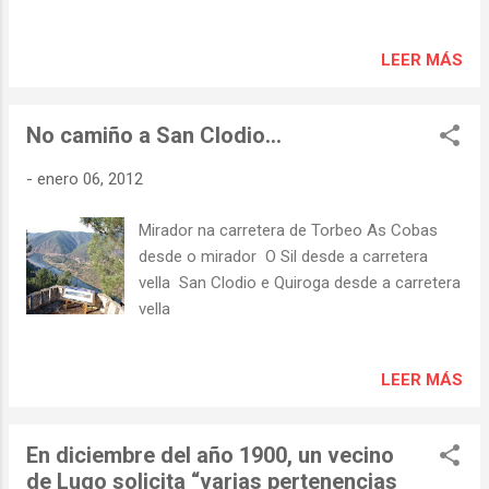
Cuaranta, reproducimos otro en el que solo
aparecen, del ayuntamiento de Ribas do
LEER MÁS
Sil, las localidades de Torbeo y Piñeira. 1890
1850 Carta Geométrica de Galicia ...
No camiño a San Clodio...
-
enero 06, 2012
Mirador na carretera de Torbeo As Cobas
desde o mirador O Sil desde a carretera
vella San Clodio e Quiroga desde a carretera
vella
LEER MÁS
En diciembre del año 1900, un vecino
de Lugo solicita “varias pertenencias