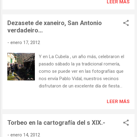
responsables y que, en gran medida, debemos al “buen
LEER MÁS
se vieron obligados a emigrar, en muchos
gobierno de lo público” de unos y otros. ¡Que país! Ribas de
casos, también por la falta de perspectivas
Sil dispone de cien mil euros menos que en 2011 (El
que aquella antigua y difícil comunicación de
Dezasete de xaneiro, San Antonio
Progreso 18/01/2012) "El alcalde de Ribas de Sil, el socialista
Torbeo...
verdadeiro…
Miguel Ángel Sotuela, señaló ayer que el presupuesto
municipal, aprobado por la corporación, se cerró con
-
enero 17, 2012
895.894 euros, unos 100.000 euros menos que el año
anterior debido a las reducciones de las administraciones...
Y en La Cubela , un año más, celebraron el
...La merma de aportaciones de la Xunta para servicios
pasado sábado la ya tradicional romería,
sociales, según explicó el alcalde, obliga al Ayuntamiento a
como se puede ver en las fotografías que
dejar de contratar este año a cinco personas para ...
nos envía Pablo Vidal, nuestros vecinos
disfrutaron de un excelente día de fiesta…
LEER MÁS
Torbeo en la cartografía del s XIX.-
-
enero 14, 2012