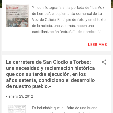
s
Y con fotografía en la portada de “ La Voz
de Lemos”, el suplemento comarcal de La
Voz de Galicia. En el pie de foto y en el texto
de la noticia, una vez más, hacen una
castellanización “extraña” del nombre: “A
Covela” del que desconocemos el origen. En
los documentos más antiguos que hemos
LEER MÁS
encontrado sobre este bello lugar de nuestra
parroquia, el nombre es el que todos los
La carretera de San Clodio a Torbeo;
vecinos conocemos y usamos desde
una necesidad y reclamación histórica
antaño: A CUBELA…Agradeceremos a La
que con su tardía ejecución, en los
Voz de Galicia, en este caso, que tome
años setenta, condiciono el desarrollo
nota. "La Voz de Lemos" : Pese al frío que
de nuestro pueblo.-
reina estos días y a la pésima situación
socioeconómica, los vecinos del sur lucense
-
enero 23, 2012
no renuncian a sus fiestas. Una de las
primeras del año es la romería de San
Es indudable que la falta de una buena
Antonio Abad, que se celebra en el pueblo de