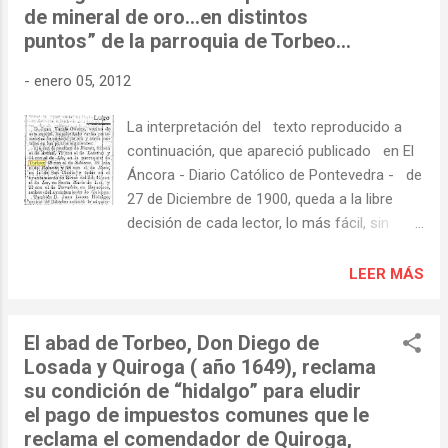
de mineral de oro…en distintos
puntos” de la parroquia de Torbeo…
-
enero 05, 2012
La interpretación del texto reproducido a
continuación, que apareció publicado en El
Áncora - Diario Católico de Pontevedra - de
27 de Diciembre de 1900, queda a la libre
decisión de cada lector, lo más fácil, sin
estudio previo y por lo tanto carente de todo
rigor, seria pensar que se trata de un tramite
LEER MÁS
de solicitud de registro de minas o pequeños
yacimientos para extracción de oro y que en
El abad de Torbeo, Don Diego de
Torbeo podían estar situados en La Cubela y
Losada y Quiroga ( año 1649), reclama
zonas proximas donde, ya con anterioridad,
su condición de “hidalgo” para eludir
se tienen noticias de la existencia del
el pago de impuestos comunes que le
preciado “mineral”…. Lugo Don Juan Varela
reclama el comendador de Quiroga,
Gómez, vecino de esta capital, ha solicitado