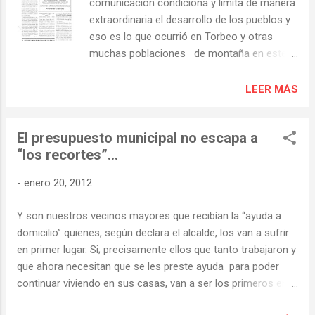
comunicación condiciona y limita de manera
A Covela , en Ribas do Sil. Allí se reunieron
extraordinaria el desarrollo de los pueblos y
ayer por la mañana los vecinos de la
eso es lo que ocurrió en Torbeo y otras
parroquia de Torbeo , a la que pertenece
muchas poblaciones de montaña en este
esta localidad que lleva años deshabitada.
país durante siglos, pero especialmente
No faltó la música ni el baile ni los chorizos
en la segunda mitad del veinte que es
LEER MÁS
con li...
cuando se produce el mayor desarrollo
reciente de España y del que, debido en gran
El presupuesto municipal no escapa a
medida a esa ausencia de vía de
“los recortes”…
comunicación rápida y más segura, nos
vimos apartados. La carretera que uniría
-
enero 20, 2012
Torbeo y San Clodio, o mejor dicho; Torbeo
con el ferrocarril primero y con una vía de
Y son nuestros vecinos mayores que recibían la “ayuda a
ámbito “nacional” ( la N 120) con
domicilio” quienes, según declara el alcalde, los van a sufrir
posterioridad y con servicios
en primer lugar. Si; precisamente ellos que tanto trabajaron y
imprescindibles como la sanidad, se hizo
que ahora necesitan que se les preste ayuda para poder
esperar demasiado tiempo, a pesar de ser
continuar viviendo en sus casas, van a ser los primeros en la
una infraestructura tan básica y necesaria
lista de afectados por una “crisis” de la que no son
para los habitantes de la zona. Los vecinos