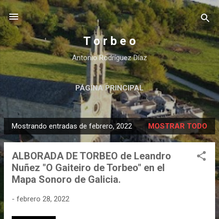
Ir al contenido principal
T o r b e o
Antonio Rodríguez Díaz
PÁGINA PRINCIPAL
Mostrando entradas de febrero, 2022
MOSTRAR TODO
E
n
ALBORADA DE TORBEO de Leandro
t
Nuñez "O Gaiteiro de Torbeo" en el
r
Mapa Sonoro de Galicia.
a
d
-
febrero 28, 2022
a