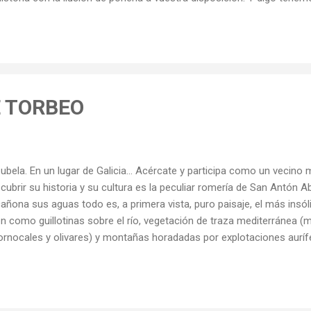
 me la suministra mi hermano Jorge. Por lo tanto los “apuntes” qu
is en este espacio pueden contener imprecisiones o incluso errores
egar para rectificarlos en beneficio de la mejor y mas completa inf
ido conocer que ya en el año 1225 el ...
E TORBEO
ubela. En un lugar de Galicia... Acércate y participa como un vecino
cubrir su historia y su cultura es la peculiar romería de San Antón A
añona sus aguas todo es, a primera vista, puro paisaje, el más insóli
n como guillotinas sobre el río, vegetación de traza mediterránea (
ornocales y olivares) y montañas horadadas por explotaciones aurífer
cticamente deshabitado, moteado sólo por aldeas diminutas como A
ense de Ribas de Sil, asentada sobre una antigua mina y rehabilita
opeos.Un buen pretexto para descubrir su historia y su cultura es la
ón Abad, que se celebra el sábado posterior al 17 de enero. A medio