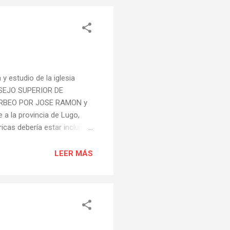
Cubela. Aquí los asistentes
y estudio de la iglesia
ONSEJO SUPERIOR DE
ORBEO POR JOSE RAMON y
a la provincia de Lugo,
­cas debería estar incluida
 relaciones las tiene con
es parece ser que esta
LEER MÁS
 te­rritorio ocupado por