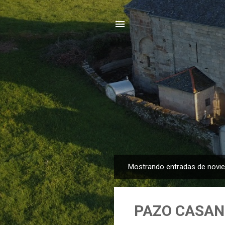
Mostrando entradas de novi
E
n
t
PAZO CASAN
r
a