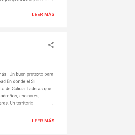
e sobre lo que fue TORBEO
 que tendréis que disculpar
LEER MÁS
ormación. Un primer
 más . Un buen pretexto para
bad En donde el Sil
to de Galicia. Laderas que
madroños, encinares,
as. Un territorio
 Cubela, en el municipio
da recientemente con fondos
LEER MÁS
 peculiar romería de San
día, los vecinos de Torbeo