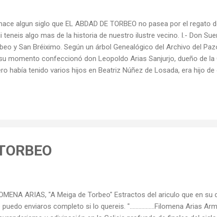
hace algun siglo que EL ABDAD DE TORBEO no pasea por el regato de 
i teneis algo mas de la historia de nuestro ilustre vecino. I.- Don 
beo y San Bréiximo. Según un árbol Genealógico del Archivo del Paz
su momento confeccionó don Leopoldo Arias Sanjurjo, dueño de la
ro había tenido varios hijos en Beatriz Núñez de Losada, era hijo d
roga, igualmente abad de Torbeo que lo había tenido de soltero en M
ro López “El Mayor”, según el mismo árbol era hermano de don Pe
Casa de Vilanova en Moreda y casado con doña Elvira López de Lem
o, casado con doña Leonor García de Neira y padres de don Fernan 
os ellos hijos de don Álvaro López de Quiroga, casado con doña L
ja de don Fernan Arias de Rubián “El...
 TORBEO
OMENA ARIAS, "A Meiga de Torbeo" Estractos del ariculo que en su d
 puedo enviaros completo si lo quereis. ".................Filomena Arias 