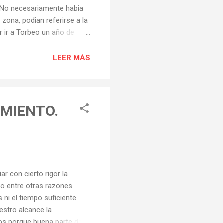
n? No necesariamente habia
 zona, podian referirse a la
r ir a Torbeo un año de
 el "REFRANERO O PROVERVIOS
LEER MÁS
AMIENTO.
 con cierto rigor la
do entre otras razones
 ni el tiempo suficiente
estro alcance la
mos porque buena parte de la