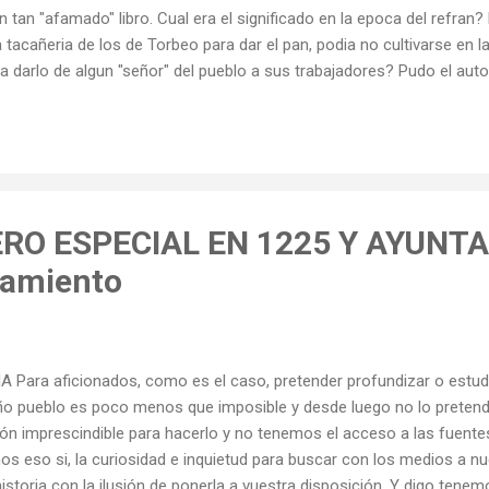
n tan "afamado" libro. Cual era el significado en la epoca del refra
a tacañeria de los de Torbeo para dar el pan, podia no cultivarse en la
a darlo de algun "señor" del pueblo a sus trabajadores? Pudo el auto
, en fin ......cada cual interprete a su gusto pero ahi estamos en
" desde 1555.
RO ESPECIAL EN 1225 Y AYUNT
tamiento
ra aficionados, como es el caso, pretender profundizar o estudiar
eño pueblo es poco menos que imposible y desde luego no lo preten
ón imprescindible para hacerlo y no tenemos el acceso a las fuentes
mos eso si, la curiosidad e inquietud para buscar con los medios a nu
historia con la ilusión de ponerla a vuestra disposición. Y digo tene