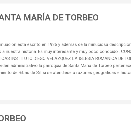
e las aldeas próximas, poco más de doscientas personas, bajan a A 
an en procesión al santo y a otras pequeñas i...
SANTA MARÍA DE TORBEO
ntinuación esta escrito en 1936 y ademas de la minuciosa descripción 
es a nuestra historia. Es muy interesante y muy poco conocido . C
FICAS INSTITUTO DIEGO VELAZQUEZ LA IGLESIA ROMANICA DE T
en administrativo la parroquia de Santa María de T­orbeo pertenece 
ento de Ribas de Sil, si se atendiese a razones geográficas e históri
de cuya diócesis depende. Su mejor comunicación y, por lo tanto, sus
nos, a los que debió estar unida desde las más remotas épocas, pu
 Turodoros, uno de los pueblos citados por Ptolomeo. La capital del
ae Laece, que hoy se llama Alais y forma parte ...
TORBEO