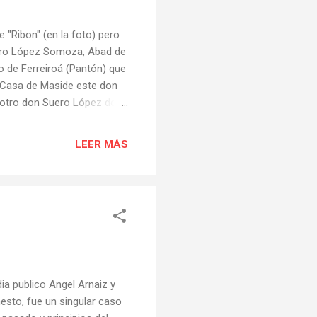
"Ribon" (en la foto) pero
Suero López Somoza, Abad de
o de Ferreiroá (Pantón) que
 Casa de Maside este don
e otro don Suero López de
aría Álvarez de Espiña.Don
dro Saco Somoza, dueño de
LEER MÁS
os, y de don Men Rodríguez
Saco “el Viejo” de Cedrón.
eonor Fernández de Rubián
ia publico Angel Arnaiz y
Armesto, fue un singular caso