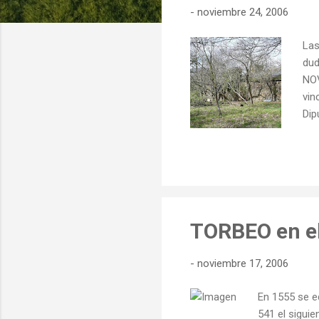
-
noviembre 24, 2006
d
a
Las
s
dud
NOV
vin
Dip
Qui
his
nos
ind
En 
Rib
TORBEO en el
-
noviembre 17, 2006
En 1555 se 
541 el sigui