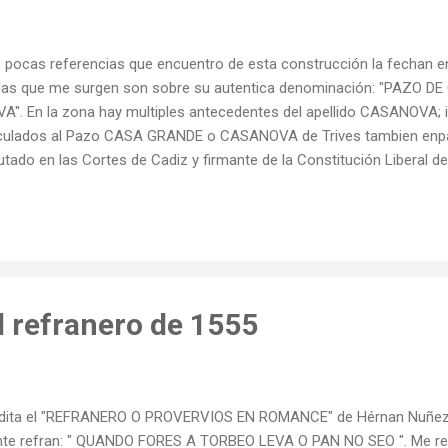
 pocas referencias que encuentro de esta construcción la fechan en 
as que me surgen son sobre su autentica denominación: "PAZO 
A". En la zona hay multiples antecedentes del apellido CASANOVA; ilu
culados al Pazo CASA GRANDE o CASANOVA de Trives tambien enpa
utado en las Cortes de Cadiz y firmante de la Constitución Liberal d
roga y Uria. En algunas notas publicadas en distintos medios y rel
toricos a destacar en el Ayuntamiento de Ribas de Sil figura tamb
otros la conocimos casi unicamente por "LA CASA DE LAS CUBAN
agar para conocer mas. Por cierto su estado de conservación es pes
el siguiente enlace teneis la lista completa de pazos por municipios 
as de Sil comprobareis que solo ...
 refranero de 1555
edita el "REFRANERO O PROVERVIOS EN ROMANCE" de Hérnan Nuñez y 
ente refran: " QUANDO FORES A TORBEO LEVA O PAN NO SEO ". Me re