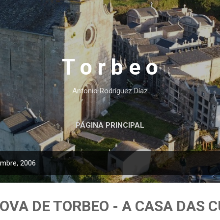
Ir al contenido principal
T o r b e o
Antonio Rodríguez Díaz
PÁGINA PRINCIPAL
embre, 2006
OVA DE TORBEO - A CASA DAS 