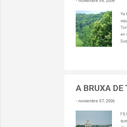
-
noviembre 09, 2006
Ya 
aqu
Tor
en 
Sue
Qui
Sue
la 
Sac
Tod
(hi
A BRUXA DE
-
noviembre 07, 2006
FIL
que