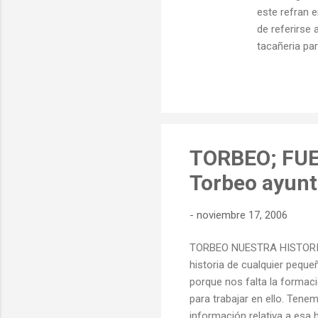
este refran e
de referirse 
tacañeria par
mala cosecha
EN ROMANCE 
TORBEO; FUE
Torbeo ayun
-
noviembre 17, 2006
TORBEO NUESTRA HISTORIA Pa
historia de cualquier pequ
porque nos falta la formaci
para trabajar en ello. Tene
información relativa a esa 