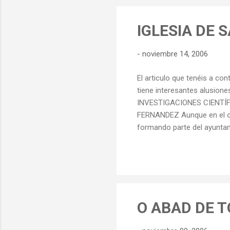
y d
sac
IGLESIA DE 
-
noviembre 14, 2006
El articulo que tenéis a co
tiene interesantes alusion
INVESTIGACIONES CIENTÍ
FERNANDEZ Aunque en el ord
formando parte del ayuntami
en la provincia de Orense, 
los vecinos pueblos orensa
comarca fué poblada por los
este antiguo pueblo era Aqu
O ABAD DE 