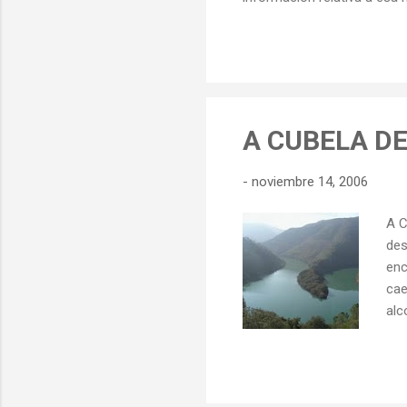
información que publicamos
en siglos pasados encontré
y desde luego hacérmelos ll
descubrimiento para mi ha s
A CUBELA D
-
noviembre 14, 2006
A C
des
enc
cae
alc
prá
luc
eur
Ant