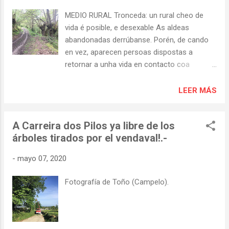
membros do GES de Quiroga e os efectivos
MEDIO RURAL Tronceda: un rural cheo de
de Protección Civil da localidade tamén
vida é posible, e desexable As aldeas
foron informados dos feitos polo 112
abandonadas derrúbanse. Porén, de cando
Galicia.
en vez, aparecen persoas dispostas a
retornar a unha vida en contacto coa
natureza. Este é o caso de Tronceda, onde
atopamos persoas habitando o rural dun
LEER MÁS
xeito alternativo e anticapitalista, sen perder
o contacto co resto das aldeas Elena Martín
A Carreira dos Pilos ya libre de los
www.elsaltodiario.com/rural/tronceda
árboles tirados por el vendaval!.-
Tronceda parece unha aldea parada no
tempo, e pasear entre as súas casas de
-
mayo 07, 2020
pedra, por camiños sen asfaltar, mentres a
bruma o cobre todo ao amencer contribúe a
Fotografía de Toño (Campelo).
esta sensación. Porén, non hai nada máis
lonxe da realidade. Este lugar situado nun
lugar privilexiado, a poucos quilómetros de
Ourense, nunha das ladeiras que baixan ata