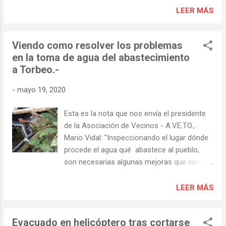
los astures. Los astures, situados al norte
LEER MÁS
del Duero y al oeste del Esla (Astur), eran un
conjunto de tribus – veintidós según Plinio el
Viendo como resolver los problemas
Viejo – que, junto con los cántabros, eran
en la toma de agua del abastecimiento
los únicos pueblos de la Península Ibérica
a Torbeo.-
que se resistían al poder de Roma. Esta
circunstancia, y sus numerosos yacimientos
-
mayo 19, 2020
mineros, serían posiblemente los motivos
que llevó a Augusto a la conquista de estas
Esta es la nota que nos envía el presidente
tierras y a explotar su riqueza aurífera…
de la Asociación de Vecinos - A.VE.TO.,
https://viatorimperi.es/el-oro-de-hispania/
Mario Vidal: "Inspeccionando el lugar dónde
Se trata de una ruta circular de dificultad
procede el agua qué abastece al pueblo,
media y casi 15 km aproximadamente. La
son necesarias algunas mejoras que vamos
ruta comienza cruzando el puente de
intentar solucionar."
Augasmestas hacia Castro de Abaixo ,
LEER MÁS
donde podremos contemplar algunos
vestigios de un asentamiento castrense y de
una explotación romana de oro. ...
Evacuado en helicóptero tras cortarse