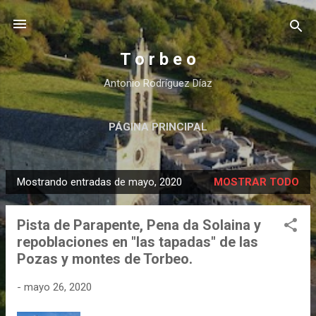
Ir al contenido principal
T o r b e o
Antonio Rodríguez Díaz
PÁGINA PRINCIPAL
Mostrando entradas de mayo, 2020
MOSTRAR TODO
E
n
Pista de Parapente, Pena da Solaina y
t
repoblaciones en "las tapadas" de las
r
Pozas y montes de Torbeo.
a
d
-
mayo 26, 2020
a