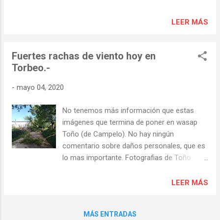
o río Sil, e rodeado de natureza, é unha das
aldeas da zona con máis vida —entre as
LEER MÁS
súas rúas conviven unha trintena de
persoas, sete delas nenos, un récord para
esta zona montañosa de Galiza moi atacada
Fuertes rachas de viento hoy en
po...
Torbeo.-
-
mayo 04, 2020
No tenemos más información que estas
imágenes que termina de poner en wasap
Toño (de Campelo). No hay ningún
comentario sobre daños personales, que es
lo mas importante. Fotografias de Toño
(Campelo)
LEER MÁS
MÁS ENTRADAS