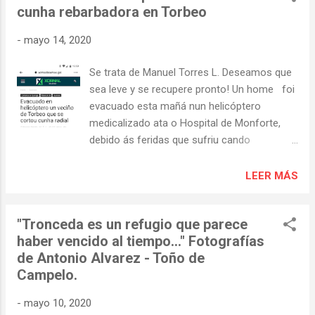
cunha rebarbadora en Torbeo
-
mayo 14, 2020
Se trata de Manuel Torres L. Deseamos que
sea leve y se recupere pronto! Un home foi
evacuado esta mañá nun helicóptero
medicalizado ata o Hospital de Monforte,
debido ás feridas que sufriu cando
traballaba na súa casa cunha rebarbadora.
Ao fío das 10:00 horas, a súa dona chamou
LEER MÁS
ao 112 Galicia para solicitar axuda. Indicaba
que o accidente ocorrera na casa, situada
"Tronceda es un refugio que parece
nos Vilares, Torbeo, no concello de Ribas de
haber vencido al tiempo..." Fotografías
Sil. Decontado, os xestores do 112, tras
de Antonio Alvarez - Toño de
recibir a chamada pasaron aviso ao Servizo
Campelo.
de Urxencias Sanitarias de Galicia-061, que
mobilizou a aeronave para evacuar ao
-
mayo 10, 2020
paciente. Os axentes da Garda Civil, os