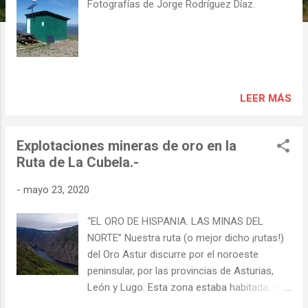
s
Fotografías de Jorge Rodríguez Díaz.
LEER MÁS
Explotaciones mineras de oro en la
Ruta de La Cubela.-
-
mayo 23, 2020
“EL ORO DE HISPANIA. LAS MINAS DEL
NORTE” Nuestra ruta (o mejor dicho ¡rutas!)
del Oro Astur discurre por el noroeste
peninsular, por las provincias de Asturias,
León y Lugo. Esta zona estaba habitada, en
tiempos prerromanos, principalmente por