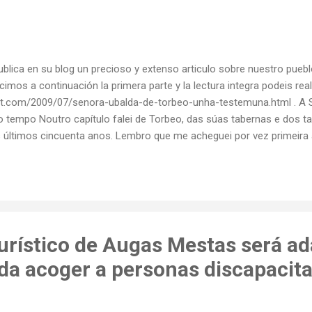
blica en su blog un precioso y extenso articulo sobre nuestro puebl
imos a continuación la primera parte y la lectura integra podeis real
pot.com/2009/07/senora-ubalda-de-torbeo-unha-testemuna.html . A 
tempo Noutro capítulo falei de Torbeo, das súas tabernas e dos t
s últimos cincuenta anos. Lembro que me acheguei por vez primeira 
á xeira dun veciño de Quintela cunha xugada de vacas. Este home pr
rabes que sacara dos soutos que tiña en Torbeo para construír unha
es había que realizar un enorme esforzo pola gran pendente pola que
doiro. Lembro perfectamente que para s...
turístico de Augas Mestas será a
da acoger a personas discapacit