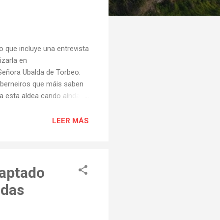
o que incluye una entrevista
izarla en
Señora Ubalda de Torbeo:
aberneiros que máis saben
a esta aldea cando aínda
ecisaba axuda para subir
 casa en Quintela. Para
LEER MÁS
 había que arrastrar as
daptado
adas