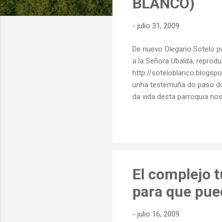
BLANCO)
d
a
-
julio 31, 2009
s
De nuevo Olegario Sotelo pu
a la Señora Ubalda, reproduc
http://soteloblanco.blogs
unha testemuña do paso do 
da vida desta parroquia no
era un rapaciño, pois fora 
tres carros cargados con t
extraer dos soutos as trab
enormes trabes ata o carga
El complejo 
para que pue
-
julio 16, 2009