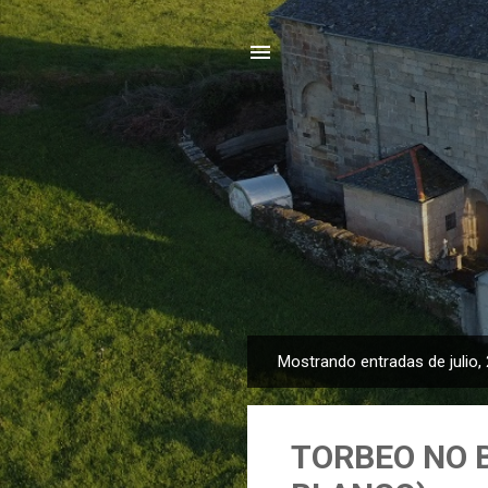
Mostrando entradas de julio,
E
n
t
TORBEO NO 
r
a