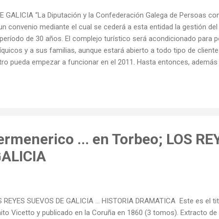
E GALICIA “La Diputación y la Confederación Galega de Persoas co
n convenio mediante el cual se cederá a esta entidad la gestión del
período de 30 años. El complejo turístico será acondicionado para 
íquicos y a sus familias, aunque estará abierto a todo tipo de clie
ro pueda empezar a funcionar en el 2011. Hasta entonces, además d
una amplia serie de reformas en el complejo turístico, que ahora no
….” http://www.lavozdegalicia.es/lemos/2009/07/16/0003_7850047.h
Hermenerico ... en Torbeo; LOS RE
ALICIA
 REYES SUEVOS DE GALICIA … HISTORIA DRAMATICA Este es el titulo
ito Vicetto y publicado en la Coruña en 1860 (3 tomos). Extracto de e