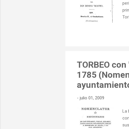
per
pri
Tor
poe
con
nov
y f
nos
los 
TORBEO con "
1785 (Nomenc
ayuntamient
-
julio 01, 2009
La 
con
sus