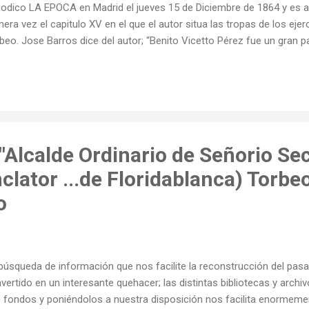
iodico LA EPOCA en Madrid el jueves 15 de Diciembre de 1864 y es 
mera vez el capitulo XV en el que el autor situa las tropas de los ej
beo. Jose Barros dice del autor; “Benito Vicetto Pérez fue un gran pat
ta romántico que sintió una pasión connatural e innata por su tierra n
siderándola y amándola como a su querida patria; y dejando escrit
eladas, historiográficas, leyendas y poesías gallegas, llenas de vida,
antasía. Es el Walter Scott gallego por su literatura de sentimientos 
tálgicos sobre Galicia ”. Nace el autor en 1824 y muere en 1878 hab
siguientes libros: L...
Alcalde Ordinario de Señorio Sec
lator ...de Floridablanca) Torbe
o
búsqueda de información que nos facilite la reconstrucción del pas
vertido en un interesante quehacer; las distintas bibliotecas y archi
 fondos y poniéndolos a nuestra disposición nos facilita enormemen