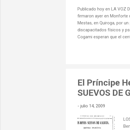
Publicado hoy en LA VOZ D
firmaron ayer en Monforte u
Mestas, en Quiroga, por un 
discapacitados físicos y ps
Cogami esperan que el cent
ayudas, habrá que realizar 
a personas discapacitadas
El Príncipe 
SUEVOS DE G
-
julio 14, 2009
LOS
Ben