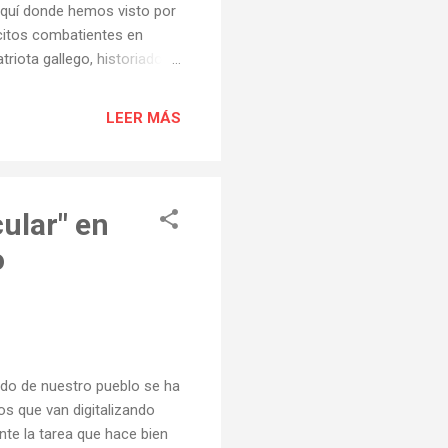
aquí donde hemos visto por
ercitos combatientes en
riota gallego, historiador y
atal, Galicia,
as numerosas historias
LEER MÁS
 misterio, lucha, imaginación
patrióticos y recuerdos
iendo publicado entre otros
ular" en
o
ado de nuestro pueblo se ha
vos que van digitalizando
te la tarea que hace bien