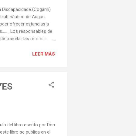
n Discapacidade (Cogami)
 club náutico de Augas
poder ofrecer estancias a
ntes………Los responsables de
e tramitar las referidas
 está preparado para acoger
tm
LEER MÁS
YES
 del libro escrito por Don
ste libro se publica en el