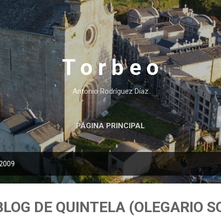
Ir al contenido principal
T o r b e o
Antonio Rodríguez Díaz
PÁGINA PRINCIPAL
 2009
BLOG DE QUINTELA (OLEGARIO S