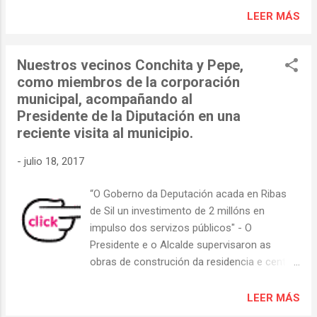
el concello lucense de Ribas de Sil, en la
LEER MÁS
parroquia de San Clodio, y que se extendió
con rapidez, ya ha calcinado unas 100
Nuestros vecinos Conchita y Pepe,
hectáreas de monte, según las estimaciones
como miembros de la corporación
de Medio Rural. La consellería aclara que en
municipal, acompañando al
el control de fuego trabajan 9 agentes, 21
Presidente de la Diputación en una
brigadas, 13 motobombas, dos excavadores
reciente visita al municipio.
y 9 helicópteros. El incendio afecta a una
zona de monte de A Moá, próxima a la
-
julio 18, 2017
carretera.
“O Goberno da Deputación acada en Ribas
de Sil un investimento de 2 millóns en
impulso dos servizos públicos" - O
Presidente e o Alcalde supervisaron as
obras de construción da residencia e centro
de día público, que están en plena execución
con 1,2 millóns de euros - Campos e
LEER MÁS
Sotuela comprobaron o resultado de