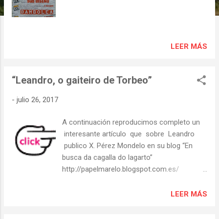
s
LEER MÁS
“Leandro, o gaiteiro de Torbeo”
-
julio 26, 2017
A continuación reproducimos completo un
interesante artículo que sobre Leandro
publico X. Pérez Mondelo en su blog “En
busca da cagalla do lagarto”
http://papelmarelo.blogspot.com.es/
“Leandro, o gaiteiro de Torbeo” Da outra
banda do río, xa mirando para terras de
LEER MÁS
Caldelas, está o lugar de Torbeo, famoso
pola súa fermosa igrexa románica e pola