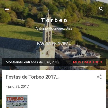
Ir al contenido principal
T o r b e o
Antonio Rodríguez Díaz
PÁGINA PRINCIPAL
Mostrando entradas de julio, 2017
MOSTRAR TODO
E
n
Festas de Torbeo 2017...
t
r
-
julio 29, 2017
a
d
a