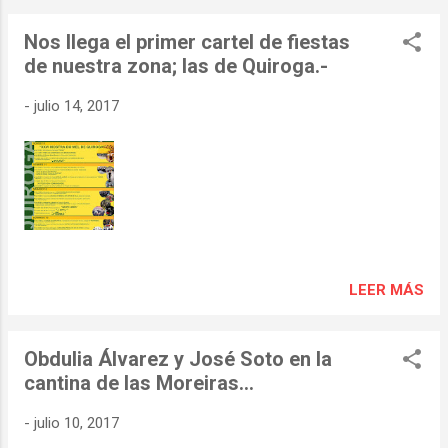
melloras en dotacións públicas e
Nos llega el primer cartel de fiestas
infraestruturas finalizadas cos 600.000
de nuestra zona; las de Quiroga.-
euros achegados ao municipio no 2016 - O
Executivo Provincial inviste 217.000 euros do
-
julio 14, 2017
Plan Único deste ano na mellora e dotación
de prestacións públicas en Ribas de Sil,
como o cámping municipal …” La
información completa de las actuaciones de
la Diputación en Ribas de Sil
deputacionlugo.org
LEER MÁS
Obdulia Álvarez y José Soto en la
cantina de las Moreiras…
-
julio 10, 2017