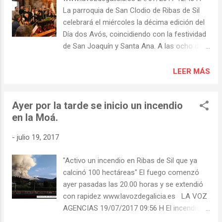
La parroquia de San Clodio de Ribas de Sil
celebrará el miércoles la décima edición del
Día dos Avós, coincidiendo con la festividad
de San Joaquín y Santa Ana. A las ocho de
la tarde habrá en la iglesia parroquial una
misa dedicada a los mayores y una
LEER MÁS
actuación del grupo musical soberino O
Trícole (en la imagen). A continuación, en el
Ayer por la tarde se inicio un incendio
atrio de la iglesia habrá una degustación de
en la Moá.
pinchos y dulces.
-
julio 19, 2017
"Activo un incendio en Ribas de Sil que ya
calcinó 100 hectáreas" El fuego comenzó
ayer pasadas las 20.00 horas y se extendió
con rapidez www.lavozdegalicia.es LA VOZ
AGENCIAS 19/07/2017 09:56 H El incendio
que se desató ayer sobre las 20.06 horas en