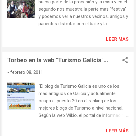
buena parte de la procesión y la misa y en el
segundo nos muestra la parte mas “festiva”
y podemos ver a nuestros vecinos, amigos y
parientes disfrutar con el baile y la
“merienda”. Y una excelente sorpresa; la
señora Raimunda que recita una bonita
LEER MÁS
copla aprendida en su juventud. No os lo
perdáis. Ver video: A festa de San Antonio "A
Torbeo en la web "Turismo Galicia"…
Cubela" (2º) de Pablo Vidal Ver video: A
festa de San Antonio "A Cubela" (1º) de
-
febrero 08, 2011
Pablo Vidal
“El blog de Turismo Galicia es uno de los
más antiguos de Galicia y actualmente
ocupa el puesto 20 en el ranking de los
mejores blogs de Turismo a nivel nacional.
Según la web Wikio, el portal de información
basado en un potente motor de búsqueda
de noticias que revisa a cada instante miles
LEER MÁS