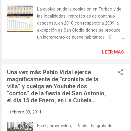
La evolución de la población en Torbeo y de
las localidades limítrofes es de continuo
descenso, en 2010 con respecto a 2009 la
excepción es San Clodio donde se produce
un incremento de nueve habitantes. El
concello también se incrementaría en uno
si no fuese por Torbeo, que pierde 10 con
LEER MÁS
lo que el conjunto de Ribas do Sil desciende
también en nueve habitantes. En el caso de
Una vez más Pablo Vidal ejerce
Torbeo este acusado descenso no se
magníficamente de “cronista de la
justifica por defunciones que,
villa” y cuelga en Youtube dos
afortunadamente, no se han producido en
“cortos” de la fiesta del San Antonio,
ese número en 2010, debe ser por simples
el dia 15 de Enero, en La Cubela…
cambios de domiciliación de vecinos que
tienen residencia también en otras
-
febrero 09, 2011
localidades. AQUI: Torbeo en el "Instituto
Nacional de Estadistica"
En el primer video, Pablo ha grabado