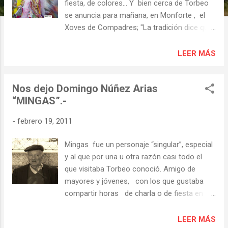
s
fiesta, de colores... Y bien cerca de Torbeo
se anuncia para mañana, en Monforte , el
Xoves de Compadres; "La tradición dice que
ese día son las mujeres las que elaboran
distintos muñecos con la ropa de sus
LEER MÁS
maridos. La fiesta tiene un tono
principalmente satírico y de crítica social.
Nos dejo Domingo Núñez Arias
El tres de marzo será el Xoves de
“MINGAS”.-
Comadres, cuando los hombres le
responden de manera igual a las mujeres."
-
febrero 19, 2011
Y en Quiroga desfile de comparsas de
Carnaval, el domingo 6 de marzo, con mil
Mingas fue un personaje “singular”, especial
euros en premios para las comparsas
y al que por una u otra razón casi todo el
participantes. "La RIBEIRA
que visitaba Torbeo conoció. Amigo de
SACRA es de los pocos territorios de
mayores y jóvenes, con los que gustaba
Galicia en los que se mantienen fiestas y
compartir horas de charla o de fiesta en las
personajes propios del Carnaval, con
cantinas, tenía ochenta y ocho años cuando
tradiciones únicas en toda Europa. Y es que
falleció en enero. Era de una numerosa
LEER MÁS
el Entroido se vive con fuerza e...