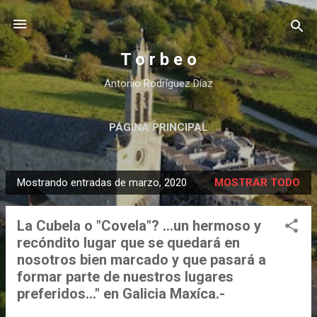
Ir al contenido principal
T o r b e o
Antonio Rodríguez Díaz
PÁGINA PRINCIPAL
Mostrando entradas de marzo, 2020
MOSTRAR TODO
E
n
La Cubela o "Covela"? ...un hermoso y
t
recóndito lugar que se quedará en
r
nosotros bien marcado y que pasará a
a
formar parte de nuestros lugares
d
preferidos..." en Galicia Maxíca.-
a