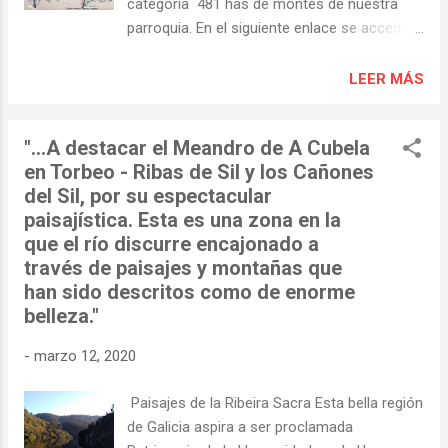
categoría 481 has de montes de nuestra
convenientemente. Por nuestra parte y
parroquia. En el siguiente enlace se accede a
viendo muy por encima las definiciones de
la ficha completa de esta resolución que
“Covela” y “Cubela” os comentaremos lo
contiene la detallada descripción de las
LEER MÁS
siguiente. En el diccionario RAG no aparece
parcelas y lindes que lo conforman.
el término “covela”, aunque esto no quiere
https://ovmediorural.xunta.gal/rexmon/arquiv
decir nada, aunque sí “cubela” que puede
"...A destacar el Meandro de A Cubela
os/cficha/27/1043_cficha.pdf
tener tres a...
en Torbeo - Ribas de Sil y los Cañones
La ficha incluye este plano:
del Sil, por su espectacular
…………….. …………….
paisajística. Esta es una zona en la
https://ovmediorural.xunta.gal/gl
que el río discurre encajonado a
través de paisajes y montañas que
han sido descritos como de enorme
belleza."
-
marzo 12, 2020
Paisajes de la Ribeira Sacra Esta bella región
de Galicia aspira a ser proclamada