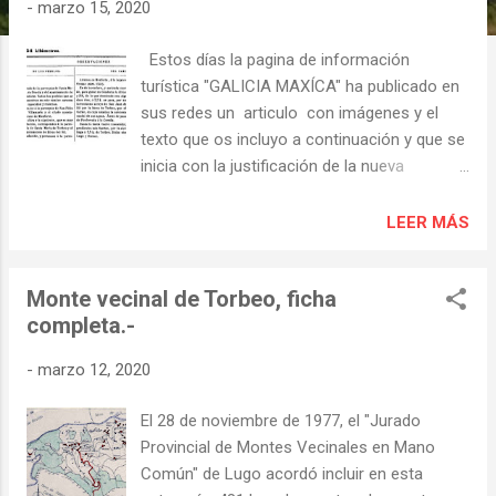
s
-
marzo 15, 2020
Estos días la pagina de información
turística "GALICIA MAXÍCA" ha publicado en
sus redes un articulo con imágenes y el
texto que os incluyo a continuación y que se
inicia con la justificación de la nueva
denominación que se ha impuesto para
llamar a la Cubela "COVELA". El autor
LEER MÁS
justifica el uso del nuevo nombre con estos
argumentos; "... debemos hacernos eco de
Monte vecinal de Torbeo, ficha
la toponimia oficial y ya que el nomenclator
completa.-
oficial de la Xunta es la guía por la que los
organismos y notificaciones oficiales se
-
marzo 12, 2020
deben regir y por ello deberíamos llamarla A
Covela...Se supone que los encargados de
El 28 de noviembre de 1977, el "Jurado
oficializar los nombres de los lugares son
Provincial de Montes Vecinales en Mano
gente preparada para ello y con suficiente
Común" de Lugo acordó incluir en esta
información contrastada para designarlos