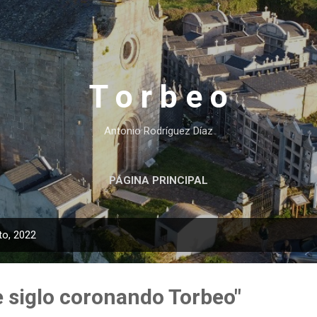
Ir al contenido principal
T o r b e o
Antonio Rodríguez Díaz
PÁGINA PRINCIPAL
to, 2022
e siglo coronando Torbeo"