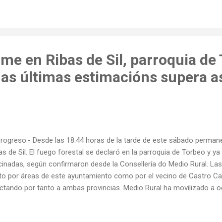
me en Ribas de Sil, parroquia de 
as últimas estimacións supera a
Progreso.- Desde las 18.44 horas de la tarde de este sábado perman
as de Sil. El fuego forestal se declaró en la parroquia de Torbeo y y
cinadas, según confirmaron desde la Consellería do Medio Rural. La
to por áreas de este ayuntamiento como por el vecino de Castro Ca
ctando por tanto a ambas provincias. Medio Rural ha movilizado a o
motobombas, dos palas, dos aviones y seis helicópteros para intenta
unas fuentes hablan de que el fuego está próximo a un núcleo de C