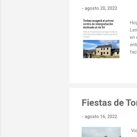
-
agosto 20, 2022
Hoy
Lem
en 
ent
fac
res
emp
Des
28.
ilu
Fiestas de To
-
agosto 16, 2022
Vid