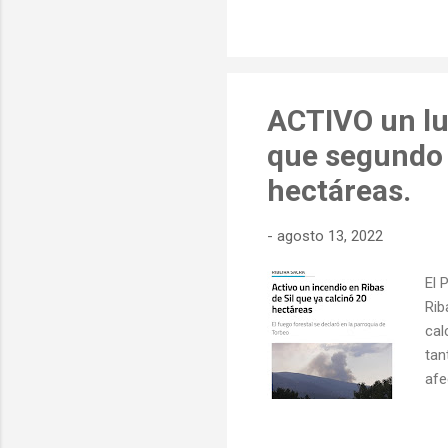
ACTIVO un lu
que segundo 
hectáreas.
-
agosto 13, 2022
El 
Rib
cal
tan
afe
13 
Alg