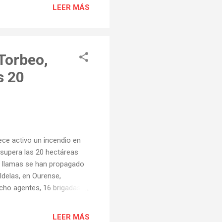
LEER MÁS
Torbeo,
s 20
ece activo un incendio en
a supera las 20 hectáreas
s llamas se han propagado
ldelas, en Ourense,
cho agentes, 16 brigadas,
r sofocar el incendio.
astro Caldelas llamado
LEER MÁS