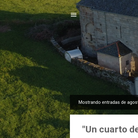
Mostrando entradas de agos
E
n
t
"Un cuarto d
r
a