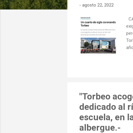
-
agosto 22, 2022
d
a
CAR
s
exi
per
Tor
año
fie
la 
bic
Con
un 
"Torbeo acoge
dedicado al r
escuela, en l
albergue.-