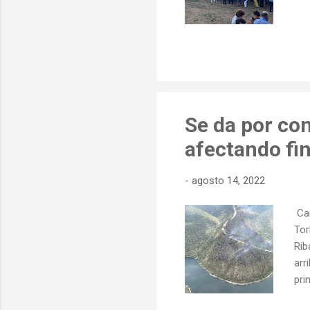
Se da por con
afectando fi
-
agosto 14, 2022
Car
Tor
Rib
arr
pri
esta