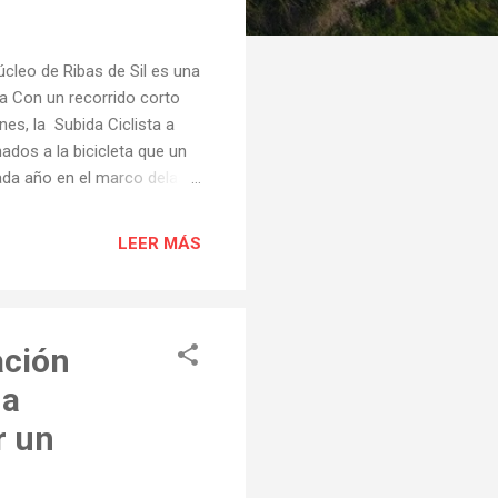
leo de Ribas de Sil es una
ta Con un recorrido corto
es, la Subida Ciclista a
dos a la bicicleta que un
cada año en el marco delas
ida desde sus comienzos, a
anos penso en non subir á
LEER MÁS
ode máis o verme" reconoce
s años que sobre la bici ,
sto...
ación
ua
r un