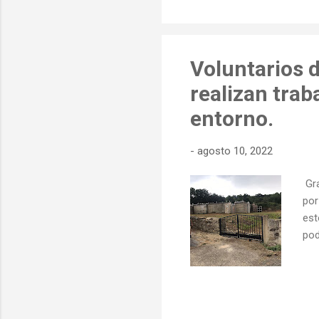
Tro
par
Voluntarios 
realizan trab
entorno.
-
agosto 10, 2022
Gra
por
est
pod