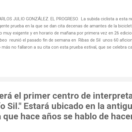
LOS JULIO GONZÁLEZ. EL PROGRESO. La subida ciclista a esta núc
gente prueba en la que se dan cita decenas de amantes de la bicicle
o muy exigente y en horario de mañana por primera vez en 26 edicion
beo reunió el pasado fin de semana en Ribas de Sil unos 60 aficiona
 más no fallaron a su cita con esta prueba estival, que se celebra 
stas de San Clodio . Antonio Pérez Conde lleva organizando la sub
vez que participa. "Non perdín ningunha edición, aínda que todos os 
icleta ir no coche para botar unha man, pero ao final sempre me p
de , como le conocen en las carreteras , ha perdido la cuenta de lo
tiempo en el que vio como muchos se bajaban de las dos ruedas, pue
rá el primer centro de interpret
ío Sil." Estará ubicado en la antig
a que hace años se hablo de hace