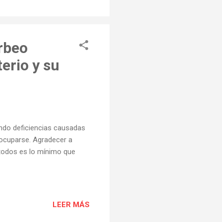
incendio suponga un peligro
orbeo
erio y su
endo deficiencias causadas
 ocuparse. Agradecer a
 todos es lo mínimo que
LEER MÁS