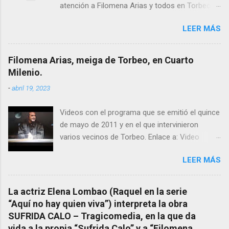
atención a Filomena Arias y todos en Torbeo
conocemos y valoramos la importancia que en
LEER MÁS
el pasado siglo tuvo esta “curandeira” por sus
“obras y milagros”, pero también como
excelente difusora del nombre de nuestro
Filomena Arias, meiga de Torbeo, en Cuarto
pueblo, no en vano es reconocida por muchos
Milenio.
estudiosos del tema como “ probablemente la
-
abril 19, 2023
más importante curandera de Galicia” . En
esta ocasión retomamos el tema para hacer
Videos con el programa que se emitió el quince
mención a ANTON PATIÑO REGUEIRA (ya
de mayo de 2011 y en el que intervinieron
fallecido) cuyo empeño por estudiar y dar a
varios vecinos de Torbeo. Enlace a: Video
conocer a esta “sabia” y por ende a Torbeo no
Cuarto Milenio Video con programa original
le fue nunca suficientemente reconocido.
LEER MÁS
completo emitido en CUARTO MILENIO En
También reproducimos integro el articulo que
Facebook otra copia con mejor resolución:
en el año 2000 publico Ángel Arnaiz recogiendo
Facebook CUARTO MILENIO - Filomena Arias.
información de primera mano que le
La actriz Elena Lombao (Raquel en la serie
suministraron David (nieto de Filomena) y
“Aquí no hay quien viva”) interpreta la obra
algunos vecinos mas del pueblo.
SUFRIDA CALO – Tragicomedia, en la que da
Dejamos para otro momento la ...
vida a la propia “Sufrida Calo” y a “Filomena