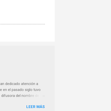
han dedicado atención a
 en el pasado siglo tuvo
e difusora del nombre de
como “ probablemente la
LEER MÁS
ma para hacer mención a