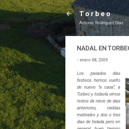
T o r b e o
Antonio Rodríguez Díaz
NADAL EN TORBEO
-
enero 08, 2009
Los pasados dias
festivos hemos vuelto
de nuevo “a casa”, a
Torbeo y todavía vimos
restos de nieve de dias
anteriores, nieblas
matinales y dos o tres
dias de helada pero en
general buen tiempo