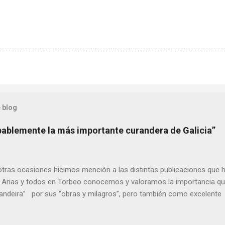
 blog
bablemente la más importante curandera de Galicia”
ras ocasiones hicimos mención a las distintas publicaciones que 
 Arias y todos en Torbeo conocemos y valoramos la importancia que
randeira” por sus “obras y milagros”, pero también como excelent
pueblo, no en vano es reconocida por muchos estudiosos del tema 
rtante curandera de Galicia” . En esta ocasión retomamos el te