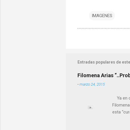
IMAGENES
Entradas populares de este
Filomena Arias “..Pro
-
marzo 24, 2015
Ya en ot
Filomena
esta “cu
nuestro 
más impo