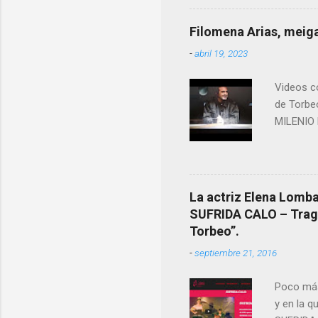
ANTON PA
ende a T
Filomena Arias, meiga
que en e
-
abril 19, 2023
David (n
Videos co
de Torbe
MILENIO 
La actriz Elena Lombao
SUFRIDA CALO – Tragic
Torbeo”.
-
septiembre 21, 2016
Poco más
y en la q