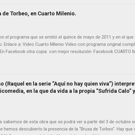
TIÑO REGUEIRA (ya fallecido) cuyo empeño por estudiar y dar a co
orbeo no le fue nunca suficientemente reconocido. También reproduc
 de Torbeo, en Cuarto Milenio.
l año 2000 publico Ángel Arnaiz recogiendo información de primera 
ieto de Filomena) y algunos vecinos mas del pueblo. Dejamos par
n el programa que se emitió el quince de mayo de 2011 y en el que i
o. Enlace a: Video Cuarto Milenio Video con programa original com
En Facebook otra copia con mejor resolución: Facebook CUARTO MI
 (Raquel en la serie “Aquí no hay quien viva”) interpre
omedia, en la que da vida a la propia “Sufrida Calo” 
 sabemos de esta obra que se podrá ver a partir del 3 de octubre 
ue hemos descubierto la presencia de la “Bruxa de Torbeo”. Hay que v