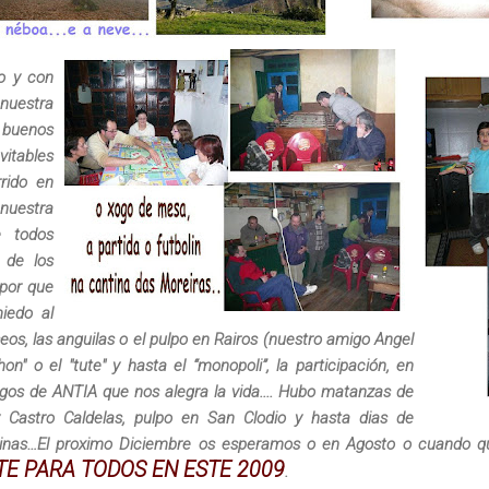
ro y con
nuestra
 buenos
vitables
rido en
nuestra
e todos
 de los
 por que
iedo al
aseos, las anguilas o el pulpo en Rairos (nuestro amigo Angel
hon" o el "tute" y hasta el “monopoli”, la participación, en
egos de ANTIA que nos alegra la vida.... Hubo matanzas de
y Castro Caldelas, pulpo en San Clodio y hasta dias de
tinas…El proximo Diciembre os esperamos o en Agosto o cuando qu
TE PARA TODOS EN ESTE 2009
.