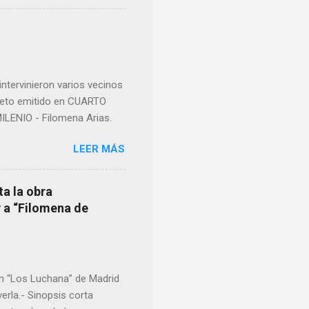
nocer a esta “sabia” y por
imos integro el articulo
mano que le suministraron
a otro momento la ...
ntervinieron varios vecinos
pleto emitido en CUARTO
LENIO - Filomena Arias.
LEER MÁS
ta la obra
y a “Filomena de
en “Los Luchana” de Madrid
erla.- Sinopsis corta