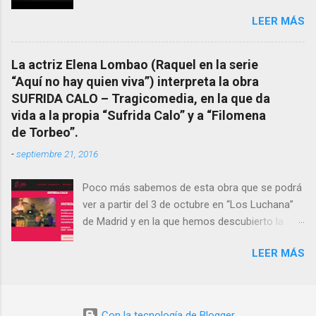
Cuarto Milenio Video con programa original
le fue nunca suficientemente reconocido.
LEER MÁS
completo emitido en CUARTO MILENIO En
También reproducimos integro el articulo que
Facebook otra copia con mejor resolución:
en el año 2000 publico Ángel Arnaiz recogiendo
Facebook CUARTO MILENIO - Filomena Arias.
información de primera mano que le
La actriz Elena Lombao (Raquel en la serie
suministraron David (nieto de Filomena) y
“Aquí no hay quien viva”) interpreta la obra
algunos vecinos mas del pueblo.
SUFRIDA CALO – Tragicomedia, en la que da
Dejamos para otro momento la ...
vida a la propia “Sufrida Calo” y a “Filomena
de Torbeo”.
-
septiembre 21, 2016
Poco más sabemos de esta obra que se podrá
ver a partir del 3 de octubre en “Los Luchana”
de Madrid y en la que hemos descubierto la
presencia de la “Bruxa de Torbeo”. Hay que
LEER MÁS
verla.- Sinopsis corta SUFRIDA CALO muere y
cae del cielo. No podrá ir más allá hasta que no
encuentre el verdadero camino. Sinopsis larga
En nuestra vida vamos almacenando
Con la tecnología de Blogger