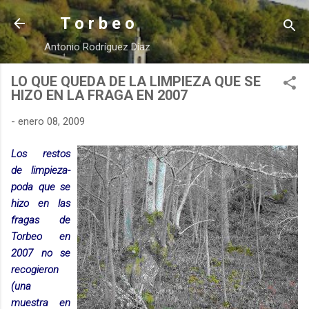
Ir al contenido principal
T o r b e o
Antonio Rodríguez Díaz
LO QUE QUEDA DE LA LIMPIEZA QUE SE
HIZO EN LA FRAGA EN 2007
-
enero 08, 2009
Los restos
de limpieza-
poda que se
hizo en las
fragas de
Torbeo en
2007 no se
recogieron
(una
muestra en