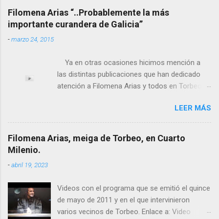
Filomena Arias “..Probablemente la más
importante curandera de Galicia”
-
marzo 24, 2015
Ya en otras ocasiones hicimos mención a
las distintas publicaciones que han dedicado
atención a Filomena Arias y todos en Torbeo
conocemos y valoramos la importancia que en
LEER MÁS
el pasado siglo tuvo esta “curandeira” por sus
“obras y milagros”, pero también como
excelente difusora del nombre de nuestro
Filomena Arias, meiga de Torbeo, en Cuarto
pueblo, no en vano es reconocida por muchos
Milenio.
estudiosos del tema como “ probablemente la
-
abril 19, 2023
más importante curandera de Galicia” . En
esta ocasión retomamos el tema para hacer
Videos con el programa que se emitió el quince
mención a ANTON PATIÑO REGUEIRA (ya
de mayo de 2011 y en el que intervinieron
fallecido) cuyo empeño por estudiar y dar a
varios vecinos de Torbeo. Enlace a: Video
conocer a esta “sabia” y por ende a Torbeo no