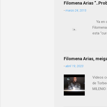
Filomena Arias “..Pro
-
marzo 24, 2015
Ya en ot
Filomena
esta “cu
nuestro 
más impo
ANTON PA
ende a T
Filomena Arias, meiga
que en e
-
abril 19, 2023
David (n
Videos co
de Torbe
MILENIO 