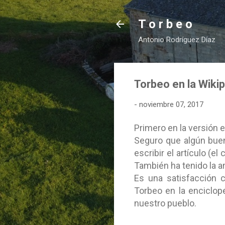
T o r b e o
Antonio Rodríguez Díaz
Torbeo en la Wiki
-
noviembre 07, 2017
Primero en la versión 
Seguro que algún buen
escribir el artículo (e
También ha tenido la a
Es una satisfacción c
Torbeo en la enciclop
nuestro pueblo.