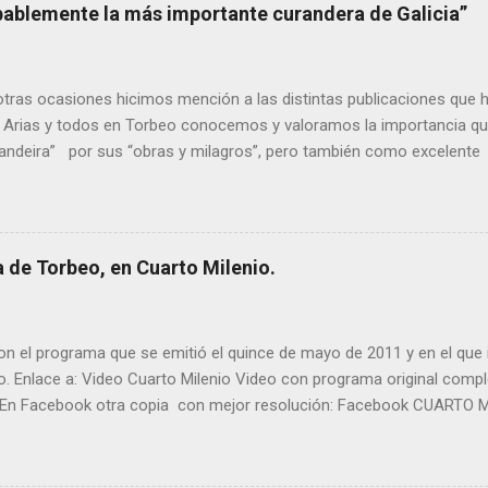
bablemente la más importante curandera de Galicia”
ras ocasiones hicimos mención a las distintas publicaciones que 
 Arias y todos en Torbeo conocemos y valoramos la importancia que
randeira” por sus “obras y milagros”, pero también como excelent
pueblo, no en vano es reconocida por muchos estudiosos del tema 
rtante curandera de Galicia” . En esta ocasión retomamos el te
TIÑO REGUEIRA (ya fallecido) cuyo empeño por estudiar y dar a co
orbeo no le fue nunca suficientemente reconocido. También reproduc
 de Torbeo, en Cuarto Milenio.
l año 2000 publico Ángel Arnaiz recogiendo información de primera 
ieto de Filomena) y algunos vecinos mas del pueblo. Dejamos par
n el programa que se emitió el quince de mayo de 2011 y en el que i
o. Enlace a: Video Cuarto Milenio Video con programa original com
En Facebook otra copia con mejor resolución: Facebook CUARTO MI