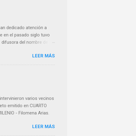
han dedicado atención a
 en el pasado siglo tuvo
e difusora del nombre de
como “ probablemente la
LEER MÁS
ma para hacer mención a
nocer a esta “sabia” y por
imos integro el articulo
mano que le suministraron
a otro momento la ...
ntervinieron varios vecinos
pleto emitido en CUARTO
LENIO - Filomena Arias.
LEER MÁS