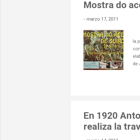
Mostra do ace
-
marzo 17, 2011
La 
la 
com
ela
de 
hor
agr
Gru
exp
fei
En 1920 Anto
realiza la tr