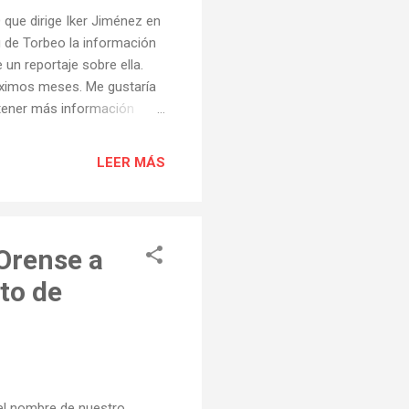
ue dirige Iker Jiménez en
de Torbeo la información
e un reportaje sobre ella.
óximos meses. Me gustaría
a tener más información
he enviado todo lo que
ón complementaria sobre
LEER MÁS
miércoles, jueves y viernes
adar a Torbeo para
 pronto, a...
 Orense a
to de
el nombre de nuestro