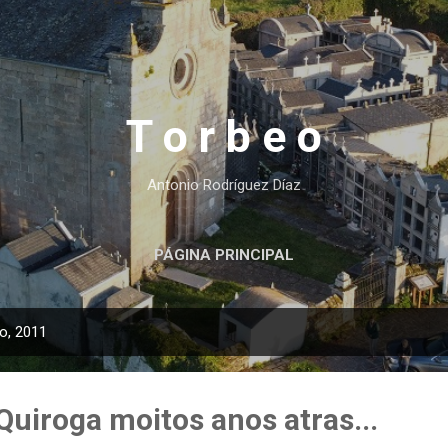
Ir al contenido principal
T o r b e o
Antonio Rodríguez Díaz
PÁGINA PRINCIPAL
o, 2011
Quiroga moitos anos atras...