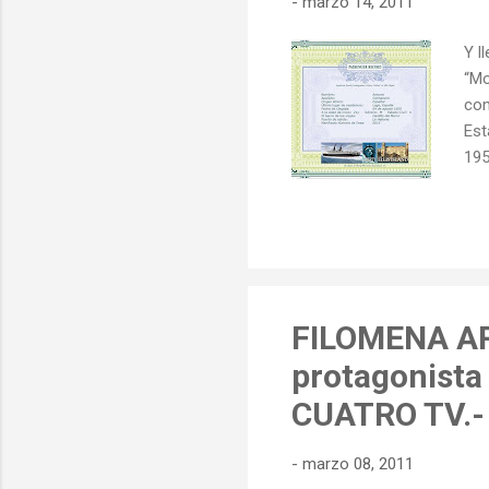
-
marzo 14, 2011
Y l
“Mo
com
Est
195
Est
via
bús
Clo
Feb
FILOMENA AR
protagonist
CUATRO TV.-
-
marzo 08, 2011