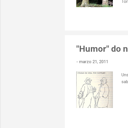
Tor
Tor
ayu
adi
Vil
los
"Humor" do n
-
marzo 21, 2011
Uns
sab