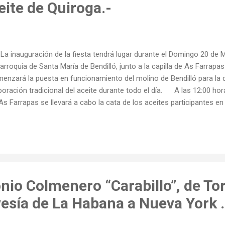
ite de Quiroga.-
inauguración de la fiesta tendrá lugar durante el Domingo 20 de M
parroquia de Santa María de Bendilló, junto a la capilla de As Farrap
enzará la puesta en funcionamiento del molino de Bendilló para la 
boración tradicional del aceite durante todo el día. A las 12:00 horas,
As Farrapas se llevará a cabo la cata de los aceites participantes en
as comenzarán las actuaciones de música y danza tradicional galleg
upaciones: -Banda de gaitas San Martiño de Quiroga -Grupo de gait
po de Danza San Martiño de Quiroga En el recinto de la muestra se
osición y venta de productos típicos de la zona y todos los asisten
ra y churrasco. La muestra del aceite de...
nio Colmenero “Carabillo”, de To
avesía de La Habana a Nueva York .