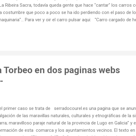
La Ribeira Sacra, todavía queda gente que hace "cantar" los carro
ja costumbre que poco a poco se ha ido perdiendo con el paso de lo
maquinaria"... Para ver y oir el carro pulsar aqui: "Carro cargado de 
los estercando a leira antes de sementala. Ventosa (Torbeo). Y tam
ro en el video que grabo y publica " Bar Restaurante Quiroga de Cas
 SOTELO”
a Torbeo en dos paginas webs
-
el primer caso se trata de serradocourel.es una pagina que se anunc
ulgación de las maravillas naturales, culturales y etnográficas de la s
arra; maravilloso paraje natural de la provincia de Lugo en Galicia” y
ormación de esta comarca y los ayuntamientos vecinos. El texto en 