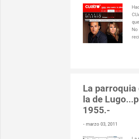
Hac
CUA
que
No 
rec
sob
est
nue
de 
pre
La parroquia 
la de Lugo...
1955.-
-
marzo 03, 2011
La 