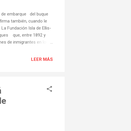
ta de embarque del buque
nfirma también, cuando le
a Fundación Isla de Ellis-
uques que, entre 1892 y
nes de inmigrantes en los
aquella época este mismo
ruña y Vigo. En la
LEER MÁS
aparece un oriundo de San
el buque “Chicago” el 28 de
m...
á
de