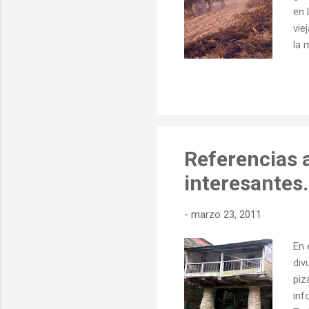
en 
vie
la 
Car
car
DO
Referencias 
interesantes.
-
marzo 23, 2011
En 
div
piz
inf