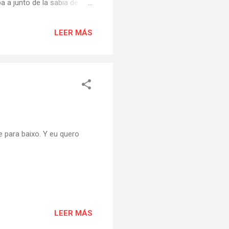
a a junto de la sabia de
e la aldea de Torbeo,
ece tenía poderes
LEER MÁS
". (Casas en Ferramulin y
licia, se dice: "Uno de
ue para baixo. Y eu quero
LEER MÁS