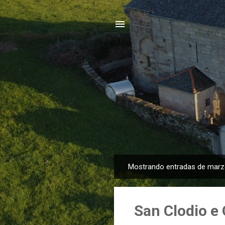
Mostrando entradas de marz
E
n
t
San Clodio e 
r
a