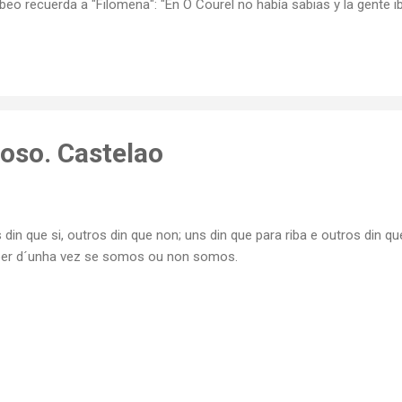
beo recuerda a "Filomena": "En O Courel no había sabias y la gente ib
beo. La gente de Seceda habla de Filomena Arias una sabia natural d
ntamiento de Ribas de Sil, una famosa bruja "meiga" que según par
vinatorios y facultades para curar enfermedades a base de pócimas
amor) Y en la web esgalicia.com , de información turistica de Ga
 monumentos más destacables de Ribas de Sil es la i...
oso. Castelao
 din que si, outros din que non; uns din que para riba e outros din q
er d´unha vez se somos ou non somos.