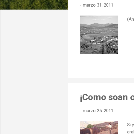
-
marzo 31, 2011
d
a
(An
s
¡Como soan o
-
marzo 25, 2011
Si 
gra