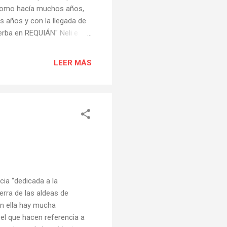
s como hacía muchos años,
s años y con la llegada de
herba en REQUIÁN" Neli e
bien suena bien este otro
tro Caldelas" : "O CARRO
LEER MÁS
ia “dedicada a la
ierra de las aldeas de
 en ella hay mucha
el que hacen referencia a