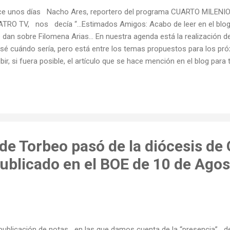
e unos días Nacho Ares, reportero del programa CUARTO MILENIO q
TRO TV, nos decía “…Estimados Amigos: Acabo de leer en el blog 
 dan sobre Filomena Arias... En nuestra agenda está la realización d
sé cuándo sería, pero está entre los temas propuestos para los pr
ibir, si fuera posible, el artículo que se hace mención en el blog par
re este singular personaje de la historia local….” Desde entonces le 
os años he ido reuniendo sobre Filomena y también la informaci
stro pueblo, las personas que pueden contarle sobre ella, etc.… y el 
la próxima semana Nacho y el equipo de Cuatro Tv se van a trasl
parar el programa. También me ha comentado que va a emitirse muy
de Torbeo pasó de la diócesis de
publicado en el BOE de 10 de Agos
publicación de notas en las que damos cuenta de la “presencia” d