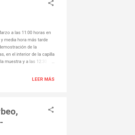
arzo a las 11:00 horas en
as y media hora más tarde
demostración de la
 en el interior de la capilla
 la muestra y a las 12:30
a a cargo de las
as O Recanto de Quiroga -
LEER MÁS
 llevará a cabo una
tes podrán degustar pulpo á
rbeo,
-