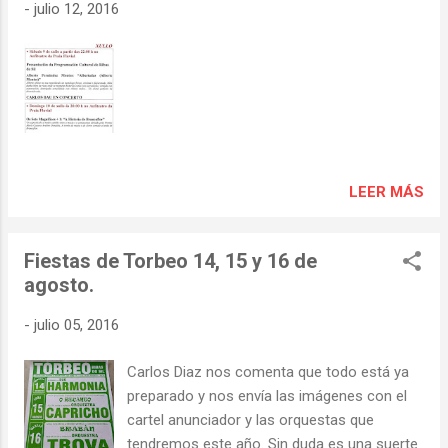
-
julio 12, 2016
desde la Xunta , ha sido trasladado al
Complejo Hospitalario de La Coruña con
quemaduras de carácter grave. Por el
momento se desconocen más detalles de
su estado." www.abc.es/ Estabilizado el
incendio de Ribas do Sil (Lugo) "... el incendio
declarado en la tarde de este lunes en la
localidad lucense de Ribas do Sil ha sido
LEER MÁS
estabilizado en torno a las 20.05 horas. La
superficie calcinada por el fuego alcanza,
según las estimaciones provis...
Fiestas de Torbeo 14, 15 y 16 de
agosto.
-
julio 05, 2016
Carlos Diaz nos comenta que todo está ya
preparado y nos envía las imágenes con el
cartel anunciador y las orquestas que
tendremos este año. Sin duda es una suerte