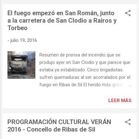
establecido no alto do monte de San
El fuego empezó en San Román, junto
Vicente "castro vello". Propia do idioma celta
a la carretera de San Clodio a Rairos y
o nome de Lemavos significaba suelo fértil e
Torbeo
húmido. Parece ser que os bós xinetes da
zona formaron parte da cabaleria romana .
-
julio 19, 2016
Pertencente Tor a terras de Lemos, terras
dos Lemavos, unha das casas máis
Resumen de prensa del incendio que se
famosas da hidalgueria galega situase neste
produjo ayer en San Clodio y que parece que
lugar. Torbeo, colle segundo a lenda o seu
estaba ya estabilizado. Cinco brigadistas
nome de TOR, xa que dende as propiedades
sufren quemaduras al ser acorralados por el
dos Garza podíase ver Tor.” En cuanto a los
fuego en Ribas de Sil El herido más grave es
Garza; Cerca de Monforte a unos 3
el conductor de un camión, que fue
kilómetros hay un pazo que se llama pazo
hospitalizado en A Coruña
LEER MÁS
de Tor y sus moradores más antiguos
www.lavozdegalicia.es/ Álbum de fotos en:
llevaban el apellido Garza. Linaje de grandes
www.lavozdegalicia.es "Cinco heridos, uno
hidalgos según los hist...
PROGRAMACIÓN CULTURAL VERÁN
grave, en un fuego forestal en Ribas de Sil"
2016 - Concello de Ribas de Sil
Todos están fuera de peligro a excepción de
uno de los agentes forestales que, apuntan