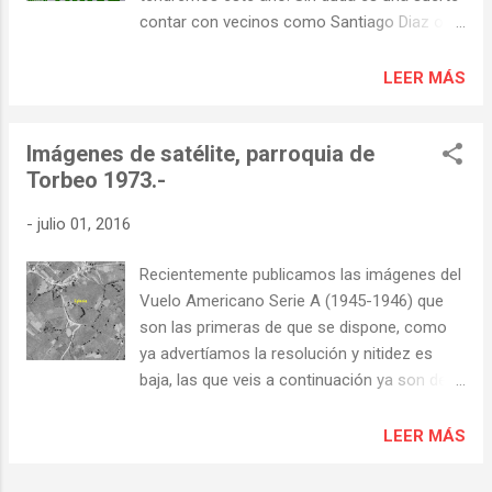
contar con vecinos como Santiago Diaz o
Dativo Mendez que dedican parte de su
tiempo para que nuestra fiesta se celebre un
LEER MÁS
año más. Ahora nos toca a todos colaborar
con ellos para que el presupuesto pueda
Imágenes de satélite, parroquia de
cerrarse sin problemas.
Torbeo 1973.-
-
julio 01, 2016
Recientemente publicamos las imágenes del
Vuelo Americano Serie A (1945-1946) que
son las primeras de que se dispone, como
ya advertíamos la resolución y nitidez es
baja, las que veis a continuación ya son de
1973 y evidentemente la calidad ha
mejorado. En ellas todavía se ve con mucha
LEER MÁS
más claridad la importante superficie
cultivada en la parroquia. Aunque ya se había