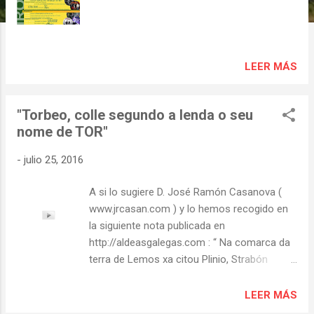
s
LEER MÁS
"Torbeo, colle segundo a lenda o seu
nome de TOR"
-
julio 25, 2016
A si lo sugiere D. José Ramón Casanova (
www.jrcasan.com ) y lo hemos recogido en
la siguiente nota publicada en
http://aldeasgalegas.com : “ Na comarca da
terra de Lemos xa citou Plinio, Strabón
Ptolomeo e Pomponio Mela aos seus
habitantes Lemavos que tiveron como
LEER MÁS
centro de capitalidad o Castro Dactonio