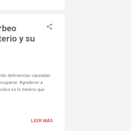
incendio suponga un peligro
orbeo
erio y su
endo deficiencias causadas
 ocuparse. Agradecer a
 todos es lo mínimo que
LEER MÁS