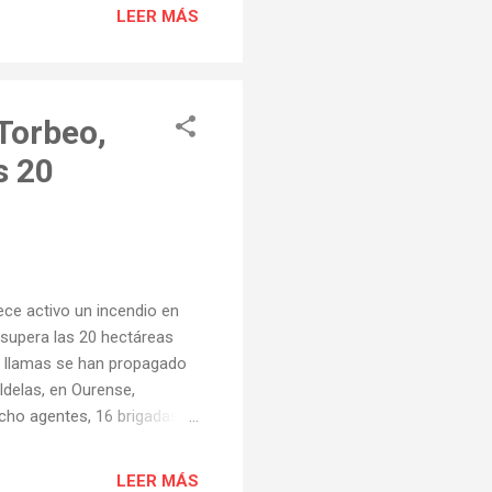
LEER MÁS
Torbeo,
s 20
ece activo un incendio en
a supera las 20 hectáreas
s llamas se han propagado
ldelas, en Ourense,
cho agentes, 16 brigadas,
r sofocar el incendio.
astro Caldelas llamado
LEER MÁS