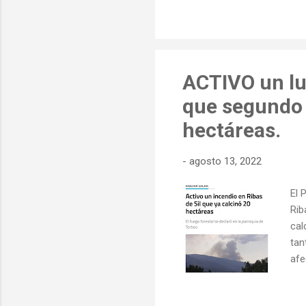
ACTIVO un lu
que segundo 
hectáreas.
-
agosto 13, 2022
El 
Rib
cal
tan
afe
13 
Alg