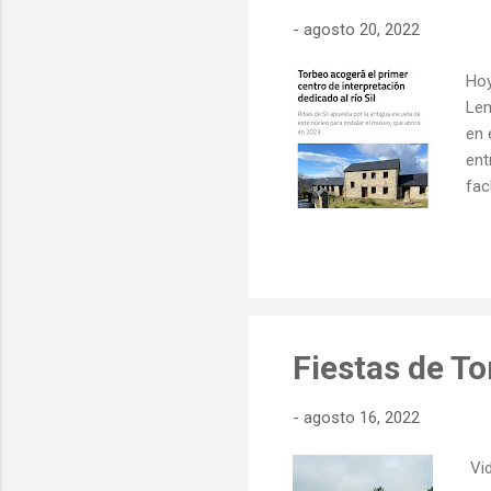
-
agosto 20, 2022
Hoy
Lem
en 
ent
fac
res
emp
Des
28.
ilu
Fiestas de To
-
agosto 16, 2022
Vid