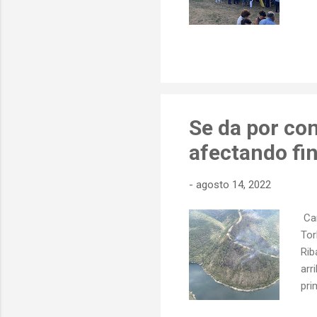
Se da por con
afectando fi
-
agosto 14, 2022
Car
Tor
Rib
arr
pri
esta