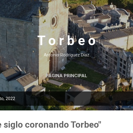
Ir al contenido principal
T o r b e o
Antonio Rodríguez Díaz
PÁGINA PRINCIPAL
to, 2022
e siglo coronando Torbeo"