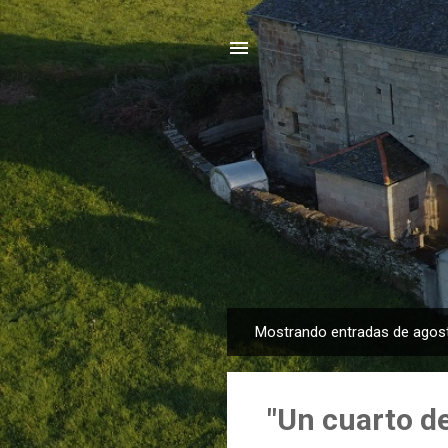
Mostrando entradas de agos
E
n
t
"Un cuarto d
r
a