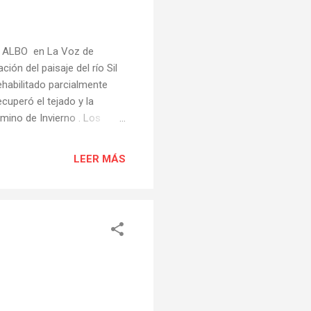
O ALBO en La Voz de
ón del paisaje del río Sil
rehabilitado parcialmente
ecuperó el tejado y la
mino de Invierno . Los
gunha iniciativa
le un nuevo uso al edificio.
LEER MÁS
ayuda por importe de
la instalación eléctrica, la
a escalera, unos ...