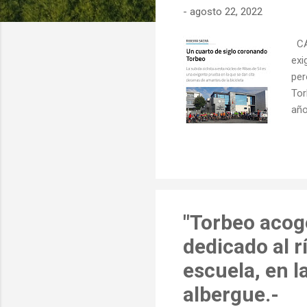
-
agosto 22, 2022
d
a
CAR
s
exi
per
Tor
año
fie
la 
bic
Con
un 
"Torbeo acoge
dedicado al r
escuela, en l
albergue.-