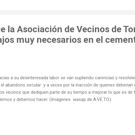
nceda. Sin embargo, desde Medio Rural descartan por ahora que el 
a viviendas habitadas.
de la Asociación de Vecinos de T
ajos muy necesarios en el cement
cias a su desinteresada labor se van supliendo carencias y resolvi
 el abandono secular y a veces por la inacción de quienes deberían
os vecinos que dediquen parte de su tiempo a mejorar lo que es de
emos y debemos hacer. (Imágenes wasap de A.VE.TO.)