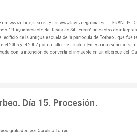
 en www.elprogreso.es y en www.lavozdegalicia.es - FRANCISC
os: "El Ayuntamiento de Ribas de Sil creará un centro de interpretaci
el edificio de la antigua escuela de la parroquia de Torbeo , que fue 
re el 2006 y el 2007 por un taller de empleo. En esa intervención se r
hada con la intención de convertir el inmueble en un albergue del Ca
ponsables municipales dicen que desde entonces «non frutificou nin
resarial para poñer en marcha o albergue» , por lo que se decidió dar
de del Ayuntamiento señalan asimismo que se ha conseguido una 
778 euros para rehabilitar el interior del inmueble , donde se renovará 
minación, la carpintería exterior y las puertas, además de construir un
rbeo. Día 15. Procesión.
eos grabados por Carolina Torres.