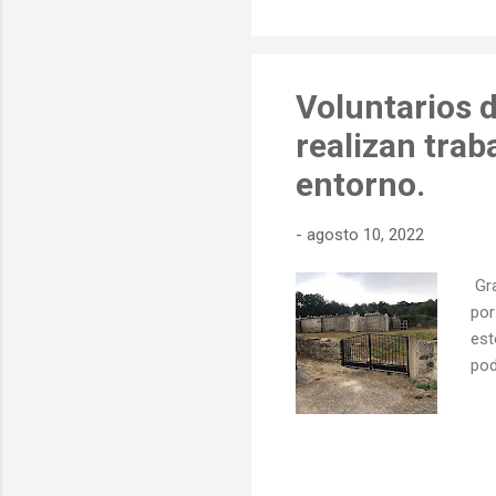
Tro
par
Voluntarios 
realizan trab
entorno.
-
agosto 10, 2022
Gra
por
est
pod