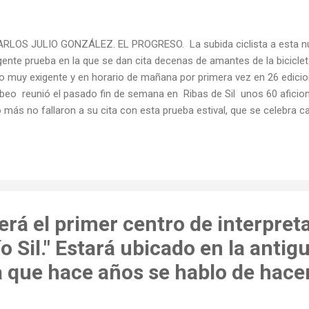
LOS JULIO GONZÁLEZ. EL PROGRESO. La subida ciclista a esta núc
gente prueba en la que se dan cita decenas de amantes de la bicicle
o muy exigente y en horario de mañana por primera vez en 26 edicion
beo reunió el pasado fin de semana en Ribas de Sil unos 60 aficiona
 más no fallaron a su cita con esta prueba estival, que se celebra 
stas de San Clodio . Antonio Pérez Conde lleva organizando la sub
vez que participa. "Non perdín ningunha edición, aínda que todos os 
icleta ir no coche para botar unha man, pero ao final sempre me p
de , como le conocen en las carreteras , ha perdido la cuenta de lo
tiempo en el que vio como muchos se bajaban de las dos ruedas, pue
rá el primer centro de interpret
ío Sil." Estará ubicado en la antig
a que hace años se hablo de hace