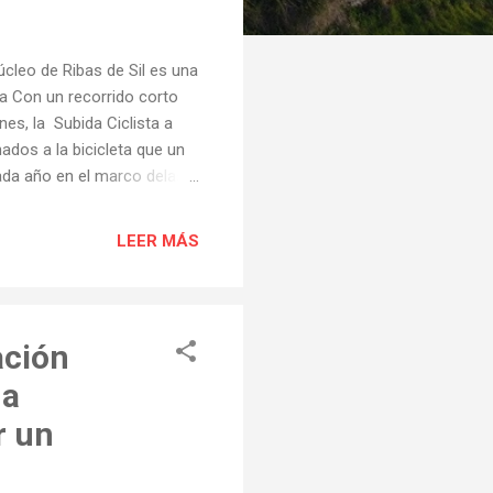
leo de Ribas de Sil es una
ta Con un recorrido corto
es, la Subida Ciclista a
dos a la bicicleta que un
cada año en el marco delas
ida desde sus comienzos, a
anos penso en non subir á
LEER MÁS
ode máis o verme" reconoce
s años que sobre la bici ,
sto...
ación
ua
r un