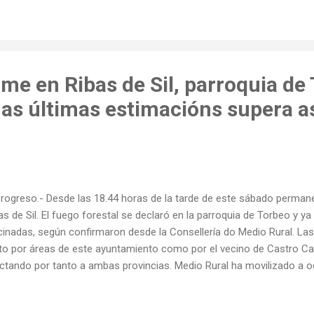
me en Ribas de Sil, parroquia de 
as últimas estimacións supera a
Progreso.- Desde las 18.44 horas de la tarde de este sábado perman
as de Sil. El fuego forestal se declaró en la parroquia de Torbeo y y
cinadas, según confirmaron desde la Consellería do Medio Rural. La
to por áreas de este ayuntamiento como por el vecino de Castro Ca
ctando por tanto a ambas provincias. Medio Rural ha movilizado a o
motobombas, dos palas, dos aviones y seis helicópteros para intenta
unas fuentes hablan de que el fuego está próximo a un núcleo de C