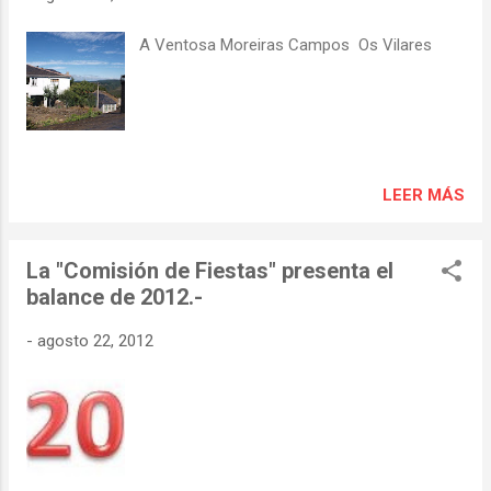
dureza de su madera y pseudoplatanus por
su parecido con el plátano de sombra)
A Ventosa Moreiras Campos Os Vilares
también conocido en castellano como “arce
blanco ” o “ falso plátano” y en gallego como
“ pradairo ” o “ padrairo ”. Es sin duda uno de
nuestros árboles singulares. A la derecha del
actual, al otro lado de la puerta de entrada,
hubo uno de mayor porte que fue talado
LEER MÁS
hace unos años.
La "Comisión de Fiestas" presenta el
balance de 2012.-
-
agosto 22, 2012