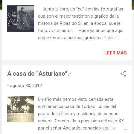
s
Junto al libro, un “cd” con las fotografías
que son el mejor testimonio grafico de la
historia de Ribas do Sil en la época que le
toco vivir al autor. Hace ya años que aquí
empezamos a publicar, gracias a Pablo Vidal,
algunas de sus fotografías y ahora hemos
visto, en este archivo, otras en las que
LEER MÁS
vecinos de Torbeo son protagonistas de las
imágenes que tomo Antonio. Hoy
A casa do “Asturiano”.-
publicamos dos; en la primera están Luis
González y Felipe de la Cubela, los dos
-
agosto 30, 2012
“concelleiros” de nuestro pueblo que
formaron parte de la corporación municipal
Un año más hemos visto cerrada esta
de abril de 1979 y en la segunda Leandro,
emblemática casa de Torbeo al pie del
una vez más, “gaiteiro” único de la fiesta
prado de la fiesta y residencia de buenos
acompañado por cuatro voluntarios con
amigos. Construida a principios del siglo XX
originales instrumentos “musicales”. Pablo
por el señor Abelardo, conocido aquí por el
Vidal ha realizado un importante trabajo