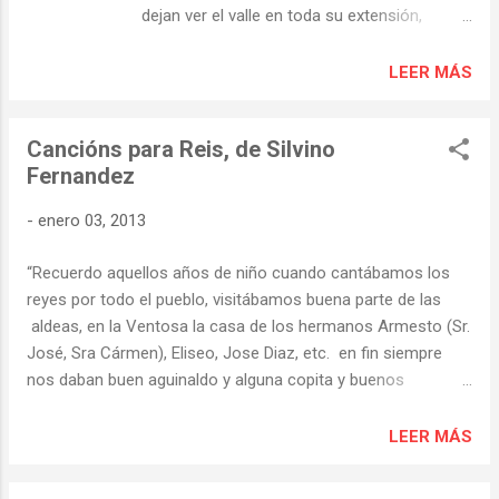
dejan ver el valle en toda su extensión,
algunos lo habréis podido constatar y para
los que hace tiempo que no os asomáis a
LEER MÁS
este privilegiado balcón del Sil, aquí tenéis
estas fotografías, al tiempo recordamos la
Cancións para Reis, de Silvino
necesidad de hacer una poda.
Fernandez
Castro de Abaixo As Cobas desde el
-
enero 03, 2013
mirador Evidentemente esta imagen no es
de ahora, la hice en agosto hace unos años.
“Recuerdo aquellos años de niño cuando cantábamos los
reyes por todo el pueblo, visitábamos buena parte de las
aldeas, en la Ventosa la casa de los hermanos Armesto (Sr.
José, Sra Cármen), Eliseo, Jose Diaz, etc. en fin siempre
nos daban buen aguinaldo y alguna copita y buenos
chorizos, el grupo lo formábamos varios socios; Lelo,
German de Albarito, Jose Luis de Outeiro, toda la pandilla,
LEER MÁS
recuerdo alguna estrofa de las que cantábamos; -
QUEREMOS PATACAS CON BON BACALAO -CHOURIZOS,