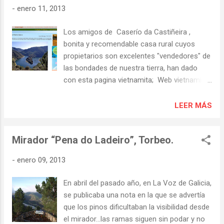
etapa rápida donde habrá intentos de fuga"...
-
enero 11, 2013
Toda la vuelta ciclista en www.lavuelta.com
Los amigos de Caserío da Castiñeira ,
bonita y recomendable casa rural cuyos
propietarios son excelentes "vendedores" de
las bondades de nuestra tierra, han dado
con esta pagina vietnamita; Web vietnamita
Ribeira Sacra que, como podeis suponer, no
sabemos traducir pero que merece la pena
LEER MÁS
visitar, cuelgan bastantes imagenes de la
zona... Curiosamente esta primera imagen
Mirador “Pena do Ladeiro”, Torbeo.
que ponen en la web, es la misma de Juan
Luis Osorio que hace unos dias colgamos
-
enero 09, 2013
aqui mismo y como dicen los amigos da
"Castiñeira" en facebook, tambien por
En abril del pasado año, en La Voz de Galicia,
aquellas lejanas tierras ignoran citar a los
se publicaba una nota en la que se advertía
autores de las imagenes que usan.
que los pinos dificultaban la visibilidad desde
el mirador…las ramas siguen sin podar y no