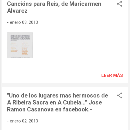
Cancións para Reis, de Maricarmen
LENGUIZAS, PEDRELOS E PAN -PESETAS E PESOS,
Alvarez
CADELAS E CAS -COPIÑAS DE VIÑO, DE RON E COÑAC……”
-
enero 03, 2013
LEER MÁS
"Uno de los lugares mas hermosos de
A Ribeira Sacra en A Cubela..." Jose
Ramon Casanova en facebook.-
-
enero 02, 2013