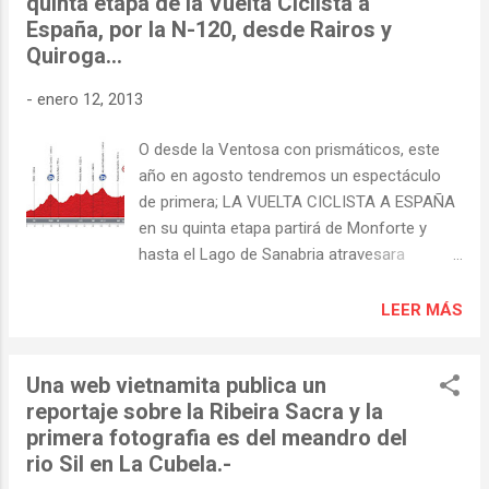
quinta etapa de la Vuelta Ciclista a
En verano, en la puerta de su casa En la TV
España, por la N-120, desde Rairos y
En los setenta junto a sus hermanos, falta la
Quiroga...
tia Pura (la mayor de todos que vivia en
Cuba) y Emilio que fallecio joven. La casa
-
enero 12, 2013
familiar de San Lorenzo En El Progreso de
ayer En El Progreso, agosto de 2002
O desde la Ventosa con prismáticos, este
año en agosto tendremos un espectáculo
de primera; LA VUELTA CICLISTA A ESPAÑA
en su quinta etapa partirá de Monforte y
hasta el Lago de Sanabria atravesara
nuestra comarca por la N 120. "La Vuelta
abandona Galicia para introducirse en la
LEER MÁS
provincia de Zamora. El perfil seguirá siendo
muy parecido a las dos jornadas anteriores,
Una web vietnamita publica un
aunque en esta ocasión podríamos disfrutar
reportaje sobre la Ribeira Sacra y la
con un final al sprint. Los equipos de los
primera fotografia es del meandro del
velocistas no lo tendrán fácil para controlar
rio Sil en La Cubela.-
los ataques y a buen seguro veremos una