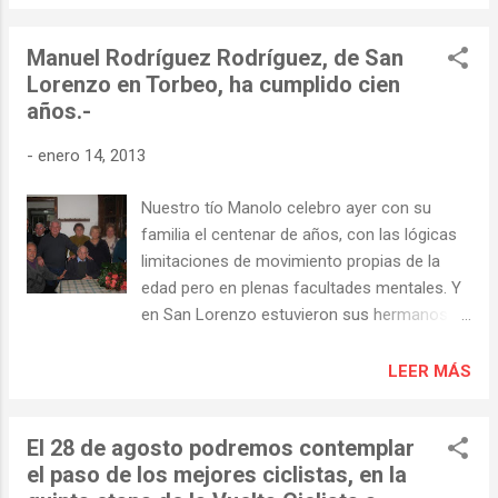
este patrimonio es una excelente noticia y lo
es más por el trabajo que ello supone, tan
Manuel Rodríguez Rodríguez, de San
escaso en estos tiempos. La galeria antes
Lorenzo en Torbeo, ha cumplido cien
del arreglo Al fondo la "galeria y el pazo" en
años.-
1957 ...despues del arreglo Edificio principal
La huerta El prado El Pazo Enlaces a
-
enero 14, 2013
informaciones anteriores: Pazo da
Casanova, sus fundadores. Acasa das
Nuestro tío Manolo celebro ayer con su
"Cubanas" se mantiene en pie... Escudo de
familia el centenar de años, con las lógicas
armas do Pazo da Casanova Don Ubaldo de
limitaciones de movimiento propias de la
Casanova, ultimo Señor de Torbeo
edad pero en plenas facultades mentales. Y
en San Lorenzo estuvieron sus hermanos (la
tía Angelita y el tío Pepe), sus cuatro hijos,
nietos y biznietos. El es el tercero de los diez
LEER MÁS
hermanos que habían nacido en la Ventosa,
de los que viven los tres citados. MUCHAS
El 28 de agosto podremos contemplar
FELICIDADES. Ayer junto a sus hijos Con sus
el paso de los mejores ciclistas, en la
nietos Con su esposa, la tia Elisa ya fallecida