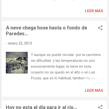
dirección, pero, a ser posible, sin mirar al
desastre en que se han convertido unas
LEER MÁS
instalaciones que la Diputación de Lugo
construyo aquí en su día, con el dinero de
A neve chega hoxe hasta o fondo de
los ciudadanos, para activar el turismo de la
Paredes...
comarca. Hace ya años que en esta pagina
denunciamos el abandono del area
-
enero 22, 2013
recreativa y en diciembre volví a pasear por
la desértica zona urbanizada y el abandono
Y aunque se puede circular por la carretera
continúa, el deterioro de las instalaciones
sin dificultad y las temperaturas no son
avanza y aquí, como casi siempre, no pasa
excesivamente bajas, la nieve en esta
nada, nadie se da por aludido y leo en la
ocasión no se quedo en el alto o en Las
prensa una noticia que sorprende por el
Pozas, que es lo habitual, tambien ha caido
atrevimiento y la desfachatez de quienes
en el resto del pueblo. Torbeo de blanco.
son únicos responsables del desastre, los
Castro Caldelas hoy.- Fotografia de Juan
LEER MÁS
políticos de esa institución, resulta que
Luis Osorio Fotografia de Maria Isabel
ahora, después de un montón de años, dicen
que “ La Diputación abre e...
Hoy no esta el día para ir al río...