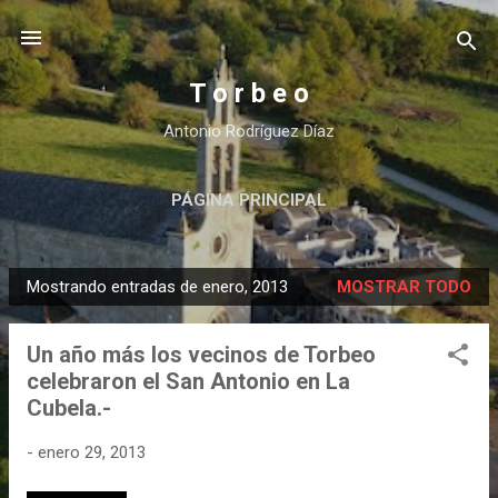
Ir al contenido principal
T o r b e o
Antonio Rodríguez Díaz
PÁGINA PRINCIPAL
Mostrando entradas de enero, 2013
MOSTRAR TODO
E
n
Un año más los vecinos de Torbeo
t
celebraron el San Antonio en La
r
Cubela.-
a
d
-
enero 29, 2013
a