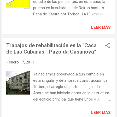
estudio de las pendientes, en este caso la
la tarde, ante la posibilidad de que Iberdrola
prueba es la subida desde Rairos hasta A
abriese compuertas para desaguar los
Pena do Xastre por Torbeo, 14,13 kms con
embalses de Sequeiros y San Martiño y el río
tramos de pendientes del 16 y el 18%
volviese a subir y entrase en el
precisamente desde Torbeo hacia el alto y
LEER MÁS
establecimiento"
pasando de los 250 m de altitud sobre el
nivel del mar en Rairos a los 650 en Torbeo o
Trabajos de rehabilitación en la “Casa
los 1000 en la Pena do Xastre. En la imagen
de Las Cubanas - Pazo da Casanova”
el perfil altimétrico de este recorrido que
tantas veces hacemos nosotros, en coche
-
enero 17, 2013
claro. Las imagenes son de APM-El foro de
los puertos de montaña. donde podeis ver
Ya habíamos observado algún cambio en
otras buenas fotografias e información
esta singular y deteriorada construcción de
sobre mas recorridos por la zona firmadas
Torbeo, el arreglo de parte de la galería.
por "Sempre Marco".
Ahora se han iniciado obras en la estructura
del edificio principal que tiene unos 450
metros cuadrados y esta dentro de una
finca de cuatro has. La recuperación de
LEER MÁS