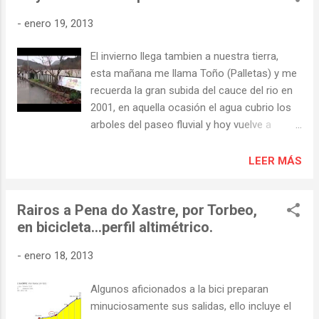
-
enero 19, 2013
El invierno llega tambien a nuestra tierra,
esta mañana me llama Toño (Palletas) y me
recuerda la gran subida del cauce del rio en
2001, en aquella ocasión el agua cubrio los
arboles del paseo fluvial y hoy vuelve a
ocurrir lo mismo despues de varios dias de
intensa lluvia. La grabación es de Victor
LEER MÁS
Nuñez (Quiroga) y esta hecha desde el
"chiringuito" que hay en la playa fluvial.
Rairos a Pena do Xastre, por Torbeo,
domingo, 20 de enero de 2013 En La Voz de
en bicicleta…perfil altimétrico.
Galicia .- "...En el resto de la comarca de
Quiroga, el nivel del Sil creció casi dos
-
enero 18, 2013
metros al paso por San Clodio (Ribas do Sil)
e inundó por completo la playa fluvial. Los
Algunos aficionados a la bici preparan
propietarios de la cafetería que hay en esta
minuciosamente sus salidas, ello incluye el
zona verde la vaciaban de mobiliario ayer por