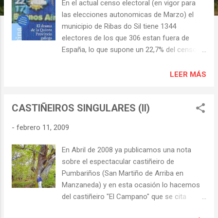
s
En el actual censo electoral (en vigor para
las elecciones autonomicas de Marzo) el
municipio de Ribas do Sil tiene 1344
electores de los que 306 estan fuera de
España, lo que supone un 22,7% del censo.
Este porcentaje es algo menor en Quiroga
con 832 electores en el extranjero de un
LEER MÁS
censo total de 4207; el 19,7%. Y en Castro
Caldelas hay en el extranjero 798 electores
CASTIÑEIROS SINGULARES (II)
de un censo total de 2241; un 35,6 % de los
electores. Son 334.000 los gallegos
-
febrero 11, 2009
censados en el extranjero, el 13% del
electorado, 121.000 concentrados en
En Abril de 2008 ya publicamos una nota
Argentina, la llamada 'quinta provincia' de
sobre el espectacular castiñeiro de
Galicia, entre ellos varios nacidos en Torbeo.
Pumbariños (San Martiño de Arriba en
En 2004 Anxo Lugilde (periodista de La Voz
Manzaneda) y en esta ocasión lo hacemos
de Galicia) publico el libro "El drama de la
del castiñeiro "El Campano" que se cita
Quinta Provincia gallega" del que EFE dijo: El
como el árbol mas grueso de la península
libro "El drama de la quinta provincia gallega",