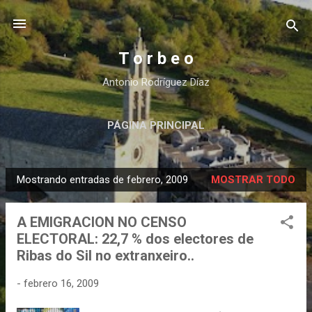
Ir al contenido principal
T o r b e o
Antonio Rodríguez Díaz
PÁGINA PRINCIPAL
Mostrando entradas de febrero, 2009
MOSTRAR TODO
E
n
A EMIGRACION NO CENSO
t
ELECTORAL: 22,7 % dos electores de
r
Ribas do Sil no extranxeiro..
a
d
-
febrero 16, 2009
a