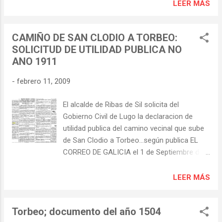
Ibérica y tambien el mas viejo ya que se dice
LEER MÁS
que se presenta mañana en Buenos Aires,
que podría tener 800 años; esta en la
relata la trágica paradoja de la emigración
comarca de Villafranca, valle del Burbia , en
gallega a Argentina, adonde cientos de miles
CAMIÑO DE SAN CLODIO A TORBEO:
Villar de Acero. La Asociación para la
vinieron en busca de fortuna y termin...
SOLICITUD DE UTILIDAD PUBLICA NO
Defensa de Arboles del Bierzo 'A Morteira'
ANO 1911
es activa en la tarea de proteger las
especies monumentales del Bierzo y de su
-
febrero 11, 2009
web http://www.amorteira.org/ hemos
cogido las fotografias de este
El alcalde de Ribas de Sil solicita del
impresionante castiñeiro y encontrado
Gobierno Civil de Lugo la declaracion de
información sobre este y otros arboles
utilidad publica del camino vecinal que sube
singulares del Bierzo. Las otras son de
de San Clodio a Torbeo…según publica EL
bonitos ejemplares de la fraga de Torbeo. En
CORREO DE GALICIA el 1 de Septiembre de
la web del Ministerio de Medio Ambiente
1911 . El texto completo con esta y otras
mas información para interesados en
noticias en La imagen. Preside del Consejo
LEER MÁS
conocer mas del castiñeiro; -Plagas del
de Ministros en esa epoca un gallego: José
castaño
Canalejas y Méndez que nació el 31 de julio
http://www.mapa.es/ministerio/pags/bibliote
Torbeo; documento del año 1504
de 1854 en El Ferrol (La Coruña) ; Jefe del
ca/plagas/BSVP-25-03-297-310.pdf - -La