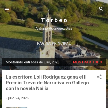
Ir al contenido principal
T o r b e o
Antonio Rodríguez Díaz
PÁGINA PRINCIPAL
Mostrando entradas de julio, 2026
MOSTRAR TODO
E
n
La escritora Loli Rodríguez gana el II
t
Premio Trevo de Narrativa en Gallego
r
con la novela Nailía
a
d
-
julio 24, 2026
a