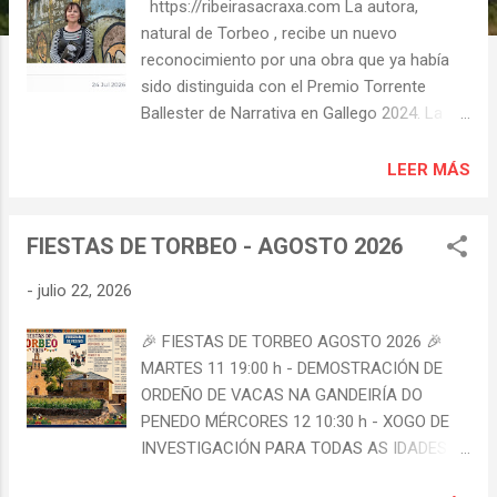
s
https://ribeirasacraxa.com La autora,
natural de Torbeo , recibe un nuevo
reconocimiento por una obra que ya había
sido distinguida con el Premio Torrente
Ballester de Narrativa en Gallego 2024. La
escritora Loli Rodríguez Rodríguez , natural
de Torbeo, en el Concello de Ribas de Sil, ha
LEER MÁS
sido distinguida con el II Premio Trevo de
Narrativa en Gallego 2026 por su novela
FIESTAS DE TORBEO - AGOSTO 2026
Nailía, un nuevo reconocimiento que
consolida la trayectoria de esta obra en el
-
julio 22, 2026
panorama literario gallego. El jurado se
reunió el pasado 19 de julio en Santiago de
🎉 FIESTAS DE TORBEO AGOSTO 2026 🎉
Compostela para escoger la obra ganadora
MARTES 11 19:00 h - DEMOSTRACIÓN DE
entre las cinco finalistas, mientras que el
ORDEÑO DE VACAS NA GANDEIRÍA DO
fallo se dio a conocer el día 21. En su
PENEDO MÉRCORES 12 10:30 h - XOGO DE
valoración, destacó la riqueza del lenguaje
INVESTIGACIÓN PARA TODAS AS IDADES
empleado por la autora, la autenticidad de su
PERCORRIDO CIRCULAR POR TORBEO con
voz narrativa y la capacidad de la novela