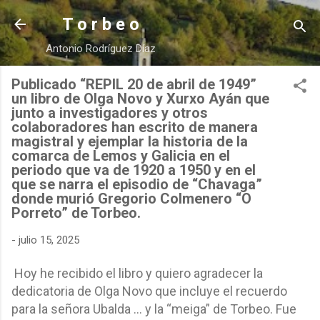
Ir al contenido principal
T o r b e o
Antonio Rodríguez Díaz
Publicado “REPIL 20 de abril de 1949”
un libro de Olga Novo y Xurxo Ayán que
junto a investigadores y otros
colaboradores han escrito de manera
magistral y ejemplar la historia de la
comarca de Lemos y Galicia en el
periodo que va de 1920 a 1950 y en el
que se narra el episodio de “Chavaga”
donde murió Gregorio Colmenero “O
Porreto” de Torbeo.
-
julio 15, 2025
Hoy he recibido el libro y quiero agradecer la
dedicatoria de Olga Novo que incluye el recuerdo
para la señora Ubalda … y la “meiga” de Torbeo. Fue