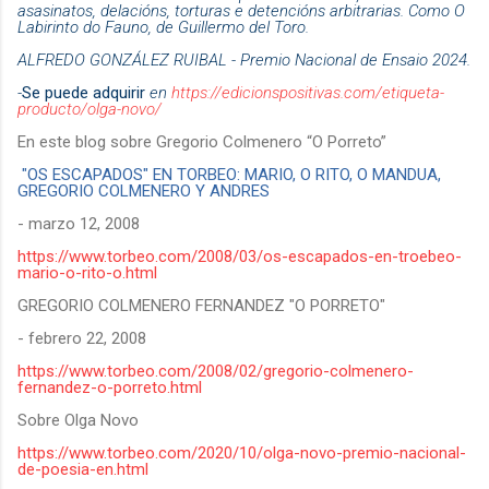
asasinatos, delacións, torturas e detencións arbitrarias. Como O
Labirinto do Fauno, de Guillermo del Toro.
ALFREDO GONZÁLEZ RUIBAL - Premio Nacional de Ensaio 2024.
-
Se puede adquirir
en
https://edicionspositivas.com/etiqueta-
producto/olga-novo/
En este blog sobre Gregorio Colmenero “O Porreto”
"OS ESCAPADOS" EN TORBEO: MARIO, O RITO, O MANDUA,
GREGORIO COLMENERO Y ANDRES
- marzo 12, 2008
https://www.torbeo.com/2008/03/os-escapados-en-troebeo-
mario-o-rito-o.html
GREGORIO COLMENERO FERNANDEZ "O PORRETO"
- febrero 22, 2008
https://www.torbeo.com/2008/02/gregorio-colmenero-
fernandez-o-porreto.html
Sobre Olga Novo
https://www.torbeo.com/2020/10/olga-novo-premio-nacional-
de-poesia-en.html