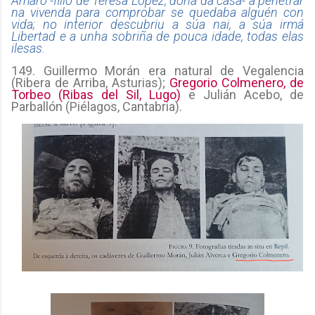
Amaro -fillo de Teresa López, dona da casa- a penetrar
na vivenda para comprobar se quedaba alguén con
vida; no interior descubriu a súa nai, a súa irmá
Libertad e a unha sobriña de pouca idade, todas elas
ilesas.
149. Guillermo Morán era natural de Vegalencia
(Ribera de Arriba, Asturias);
Gregorio Colmenero, de
Torbeo (Ribas del Sil, Lugo)
e Julián Acebo, de
Parballón (Piélagos, Cantabria).