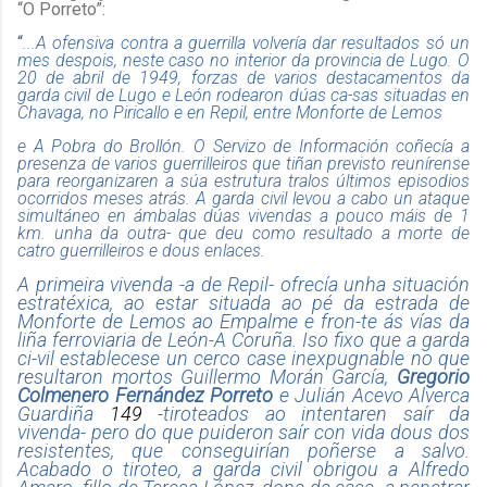
“O Porreto”:
“
...A ofensiva contra a guerrilla volvería dar resultados só un
mes despois, neste caso no interior da provincia de Lugo. O
20 de abril de 1949, forzas de varios destacamentos da
garda civil de Lugo e León rodearon dúas ca-sas situadas en
Chavaga, no Piricallo e en Repil, entre Monforte de Lemos
e A Pobra do Brollón. O Servizo de Información coñecía a
presenza de varios guerrilleiros que tiñan previsto reunírense
para reorganizaren a súa estrutura tralos últimos episodios
ocorridos meses atrás. A garda civil levou a cabo un ataque
simultáneo en ámbalas dúas vivendas a pouco máis de 1
km. unha da outra- que deu como resultado a morte de
catro guerrilleiros e dous enlaces.
A primeira vivenda -a de Repil- ofrecía unha situación
estratéxica, ao estar situada ao pé da estrada de
Monforte de Lemos ao Empalme e fron-te ás vías da
liña ferroviaria de León-A Coruña. Iso fixo que a garda
ci-vil establecese un cerco case inexpugnable no que
resultaron mortos Guillermo Morán García,
Gregorio
Colmenero Fernández Porreto
e Julián Acevo Alverca
Guardiña
149
-tiroteados ao intentaren saír da
vivenda- pero do que puideron saír con vida dous dos
resistentes, que conseguirían poñerse a salvo.
Acabado o tiroteo, a garda civil obrigou a Alfredo