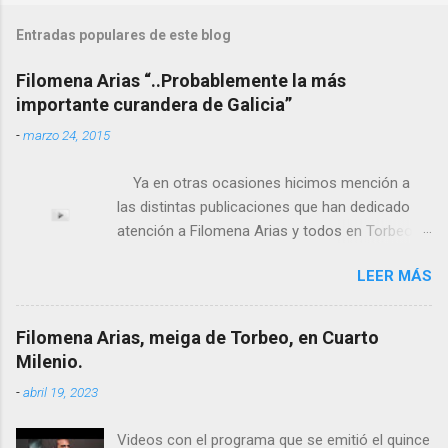
Entradas populares de este blog
Filomena Arias “..Probablemente la más
importante curandera de Galicia”
-
marzo 24, 2015
Ya en otras ocasiones hicimos mención a
las distintas publicaciones que han dedicado
atención a Filomena Arias y todos en Torbeo
conocemos y valoramos la importancia que en
LEER MÁS
el pasado siglo tuvo esta “curandeira” por sus
“obras y milagros”, pero también como
excelente difusora del nombre de nuestro
Filomena Arias, meiga de Torbeo, en Cuarto
pueblo, no en vano es reconocida por muchos
Milenio.
estudiosos del tema como “ probablemente la
-
abril 19, 2023
más importante curandera de Galicia” . En
esta ocasión retomamos el tema para hacer
Videos con el programa que se emitió el quince
mención a ANTON PATIÑO REGUEIRA (ya