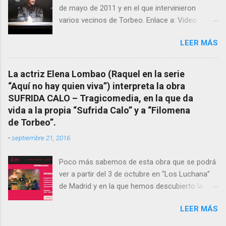
de mayo de 2011 y en el que intervinieron
fallecido) cuyo empeño por estudiar y dar a
varios vecinos de Torbeo. Enlace a: Video
conocer a esta “sabia” y por ende a Torbeo no
Cuarto Milenio Video con programa original
le fue nunca suficientemente reconocido.
LEER MÁS
completo emitido en CUARTO MILENIO En
También reproducimos integro el articulo que
Facebook otra copia con mejor resolución:
en el año 2000 publico Ángel Arnaiz recogiendo
Facebook CUARTO MILENIO - Filomena Arias.
información de primera mano que le
La actriz Elena Lombao (Raquel en la serie
suministraron David (nieto de Filomena) y
“Aquí no hay quien viva”) interpreta la obra
algunos vecinos mas del pueblo.
SUFRIDA CALO – Tragicomedia, en la que da
Dejamos para otro momento la ...
vida a la propia “Sufrida Calo” y a “Filomena
de Torbeo”.
-
septiembre 21, 2016
Poco más sabemos de esta obra que se podrá
ver a partir del 3 de octubre en “Los Luchana”
de Madrid y en la que hemos descubierto la
presencia de la “Bruxa de Torbeo”. Hay que
LEER MÁS
verla.- Sinopsis corta SUFRIDA CALO muere y
cae del cielo. No podrá ir más allá hasta que no