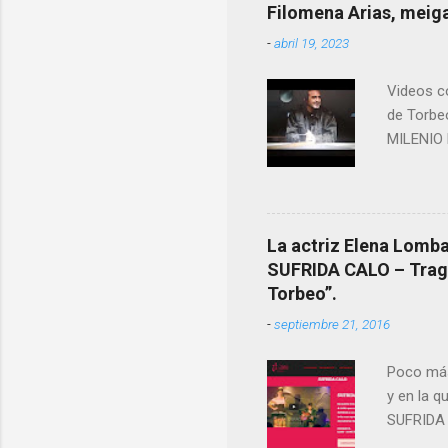
ende a T
Filomena Arias, meiga
que en e
-
abril 19, 2023
David (n
Videos co
de Torbe
MILENIO 
La actriz Elena Lombao
SUFRIDA CALO – Tragic
Torbeo”.
-
septiembre 21, 2016
Poco más
y en la q
SUFRIDA 
Sinopsis 