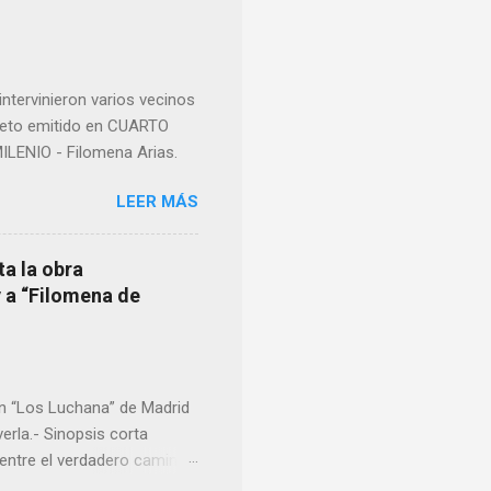
imos integro el articulo
mano que le suministraron
a otro momento la ...
ntervinieron varios vecinos
pleto emitido en CUARTO
LENIO - Filomena Arias.
LEER MÁS
ta la obra
y a “Filomena de
en “Los Luchana” de Madrid
erla.- Sinopsis corta
entre el verdadero camino.
que nos van llevando por