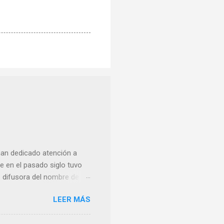
han dedicado atención a
 en el pasado siglo tuvo
e difusora del nombre de
como “ probablemente la
LEER MÁS
ma para hacer mención a
nocer a esta “sabia” y por