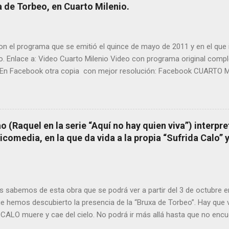
orbeo no le fue nunca suficientemente reconocido. También reproduc
 de Torbeo, en Cuarto Milenio.
l año 2000 publico Ángel Arnaiz recogiendo información de primera 
ieto de Filomena) y algunos vecinos mas del pueblo. Dejamos par
n el programa que se emitió el quince de mayo de 2011 y en el que i
o. Enlace a: Video Cuarto Milenio Video con programa original com
En Facebook otra copia con mejor resolución: Facebook CUARTO MI
 (Raquel en la serie “Aquí no hay quien viva”) interpre
omedia, en la que da vida a la propia “Sufrida Calo” 
 sabemos de esta obra que se podrá ver a partir del 3 de octubre 
ue hemos descubierto la presencia de la “Bruxa de Torbeo”. Hay que v
CALO muere y cae del cielo. No podrá ir más allá hasta que no encu
larga En nuestra vida vamos almacenando experiencias en el olvido 