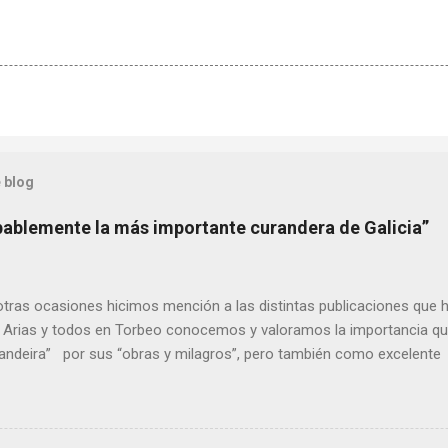
 blog
bablemente la más importante curandera de Galicia”
ras ocasiones hicimos mención a las distintas publicaciones que 
 Arias y todos en Torbeo conocemos y valoramos la importancia que
randeira” por sus “obras y milagros”, pero también como excelent
pueblo, no en vano es reconocida por muchos estudiosos del tema 
rtante curandera de Galicia” . En esta ocasión retomamos el te
TIÑO REGUEIRA (ya fallecido) cuyo empeño por estudiar y dar a co