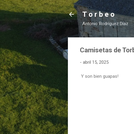
T o r b e o
Antonio Rodríguez Díaz
Camisetas de Torb
-
abril 15, 2025
Y son bien guapas!