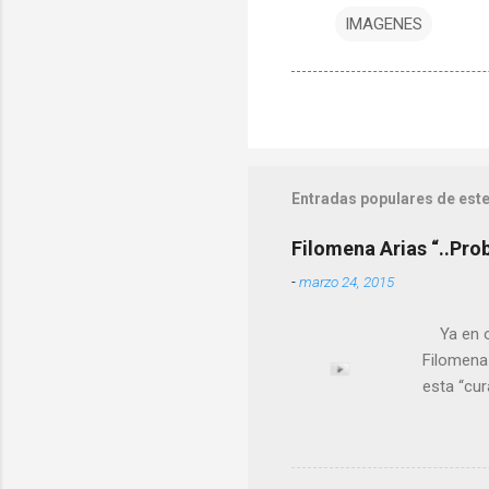
IMAGENES
Entradas populares de este
Filomena Arias “..Pro
-
marzo 24, 2015
Ya en ot
Filomena
esta “cu
nuestro 
más impo
ANTON PA