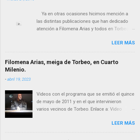
Ya en otras ocasiones hicimos mención a
las distintas publicaciones que han dedicado
atención a Filomena Arias y todos en Torbeo
conocemos y valoramos la importancia que en
LEER MÁS
el pasado siglo tuvo esta “curandeira” por sus
“obras y milagros”, pero también como
excelente difusora del nombre de nuestro
Filomena Arias, meiga de Torbeo, en Cuarto
pueblo, no en vano es reconocida por muchos
Milenio.
estudiosos del tema como “ probablemente la
-
abril 19, 2023
más importante curandera de Galicia” . En
esta ocasión retomamos el tema para hacer
Videos con el programa que se emitió el quince
mención a ANTON PATIÑO REGUEIRA (ya
de mayo de 2011 y en el que intervinieron
fallecido) cuyo empeño por estudiar y dar a
varios vecinos de Torbeo. Enlace a: Video
conocer a esta “sabia” y por ende a Torbeo no
Cuarto Milenio Video con programa original
le fue nunca suficientemente reconocido.
LEER MÁS
completo emitido en CUARTO MILENIO En
También reproducimos integro el articulo que
Facebook otra copia con mejor resolución:
en el año 2000 publico Ángel Arnaiz recogiendo
Facebook CUARTO MILENIO - Filomena Arias.