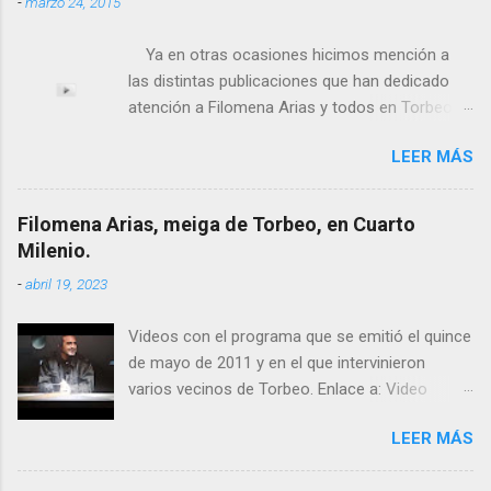
-
marzo 24, 2015
Ya en otras ocasiones hicimos mención a
las distintas publicaciones que han dedicado
atención a Filomena Arias y todos en Torbeo
conocemos y valoramos la importancia que en
LEER MÁS
el pasado siglo tuvo esta “curandeira” por sus
“obras y milagros”, pero también como
excelente difusora del nombre de nuestro
Filomena Arias, meiga de Torbeo, en Cuarto
pueblo, no en vano es reconocida por muchos
Milenio.
estudiosos del tema como “ probablemente la
-
abril 19, 2023
más importante curandera de Galicia” . En
esta ocasión retomamos el tema para hacer
Videos con el programa que se emitió el quince
mención a ANTON PATIÑO REGUEIRA (ya
de mayo de 2011 y en el que intervinieron
fallecido) cuyo empeño por estudiar y dar a
varios vecinos de Torbeo. Enlace a: Video
conocer a esta “sabia” y por ende a Torbeo no
Cuarto Milenio Video con programa original
le fue nunca suficientemente reconocido.
LEER MÁS
completo emitido en CUARTO MILENIO En
También reproducimos integro el articulo que
Facebook otra copia con mejor resolución:
en el año 2000 publico Ángel Arnaiz recogiendo