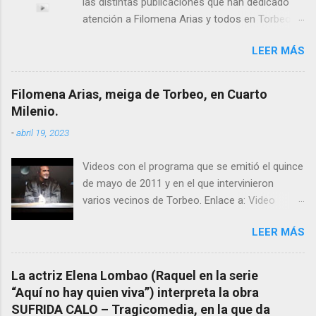
las distintas publicaciones que han dedicado
atención a Filomena Arias y todos en Torbeo
conocemos y valoramos la importancia que en
LEER MÁS
el pasado siglo tuvo esta “curandeira” por sus
“obras y milagros”, pero también como
excelente difusora del nombre de nuestro
Filomena Arias, meiga de Torbeo, en Cuarto
pueblo, no en vano es reconocida por muchos
Milenio.
estudiosos del tema como “ probablemente la
-
abril 19, 2023
más importante curandera de Galicia” . En
esta ocasión retomamos el tema para hacer
Videos con el programa que se emitió el quince
mención a ANTON PATIÑO REGUEIRA (ya
de mayo de 2011 y en el que intervinieron
fallecido) cuyo empeño por estudiar y dar a
varios vecinos de Torbeo. Enlace a: Video
conocer a esta “sabia” y por ende a Torbeo no
Cuarto Milenio Video con programa original
le fue nunca suficientemente reconocido.
LEER MÁS
completo emitido en CUARTO MILENIO En
También reproducimos integro el articulo que
Facebook otra copia con mejor resolución:
en el año 2000 publico Ángel Arnaiz recogiendo
Facebook CUARTO MILENIO - Filomena Arias.
información de primera mano que le
La actriz Elena Lombao (Raquel en la serie
suministraron David (nieto de Filomena) y
“Aquí no hay quien viva”) interpreta la obra
algunos vecinos mas del pueblo.
SUFRIDA CALO – Tragicomedia, en la que da