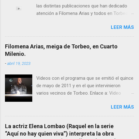
las distintas publicaciones que han dedicado
atención a Filomena Arias y todos en Torbeo
conocemos y valoramos la importancia que en
LEER MÁS
el pasado siglo tuvo esta “curandeira” por sus
“obras y milagros”, pero también como
excelente difusora del nombre de nuestro
Filomena Arias, meiga de Torbeo, en Cuarto
pueblo, no en vano es reconocida por muchos
Milenio.
estudiosos del tema como “ probablemente la
-
abril 19, 2023
más importante curandera de Galicia” . En
esta ocasión retomamos el tema para hacer
Videos con el programa que se emitió el quince
mención a ANTON PATIÑO REGUEIRA (ya
de mayo de 2011 y en el que intervinieron
fallecido) cuyo empeño por estudiar y dar a
varios vecinos de Torbeo. Enlace a: Video
conocer a esta “sabia” y por ende a Torbeo no
Cuarto Milenio Video con programa original
le fue nunca suficientemente reconocido.
LEER MÁS
completo emitido en CUARTO MILENIO En
También reproducimos integro el articulo que
Facebook otra copia con mejor resolución:
en el año 2000 publico Ángel Arnaiz recogiendo
Facebook CUARTO MILENIO - Filomena Arias.
información de primera mano que le
La actriz Elena Lombao (Raquel en la serie
suministraron David (nieto de Filomena) y
“Aquí no hay quien viva”) interpreta la obra