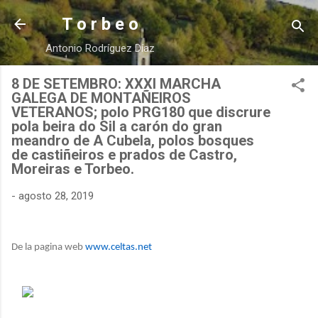
Ir al contenido principal
T o r b e o
Antonio Rodríguez Díaz
8 DE SETEMBRO: XXXI MARCHA
GALEGA DE MONTAÑEIROS
VETERANOS; polo PRG180 que discrure
pola beira do Sil a carón do gran
meandro de A Cubela, polos bosques
de castiñeiros e prados de Castro,
Moreiras e Torbeo.
-
agosto 28, 2019
De la pagina web
www.celtas.net