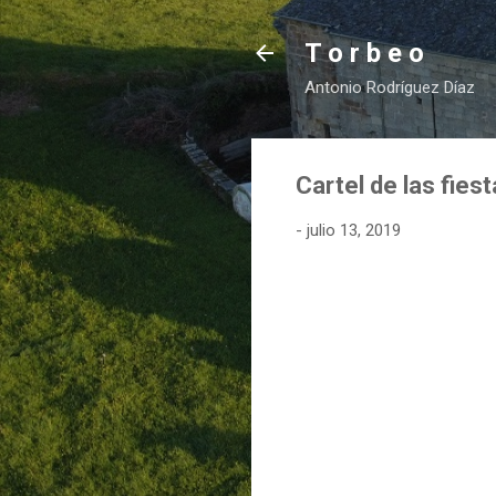
T o r b e o
Antonio Rodríguez Díaz
Cartel de las fies
-
julio 13, 2019