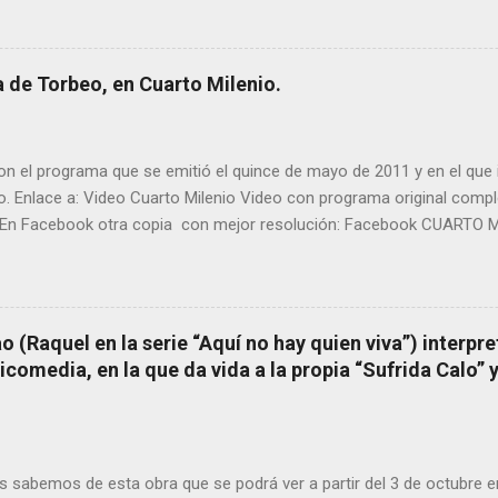
rtante curandera de Galicia” . En esta ocasión retomamos el te
TIÑO REGUEIRA (ya fallecido) cuyo empeño por estudiar y dar a co
orbeo no le fue nunca suficientemente reconocido. También reproduc
 de Torbeo, en Cuarto Milenio.
l año 2000 publico Ángel Arnaiz recogiendo información de primera 
ieto de Filomena) y algunos vecinos mas del pueblo. Dejamos par
n el programa que se emitió el quince de mayo de 2011 y en el que i
o. Enlace a: Video Cuarto Milenio Video con programa original com
En Facebook otra copia con mejor resolución: Facebook CUARTO MI
 (Raquel en la serie “Aquí no hay quien viva”) interpre
omedia, en la que da vida a la propia “Sufrida Calo” 
 sabemos de esta obra que se podrá ver a partir del 3 de octubre 