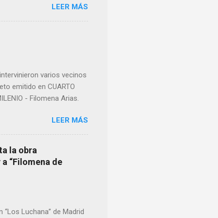
LEER MÁS
ma para hacer mención a
nocer a esta “sabia” y por
imos integro el articulo
mano que le suministraron
a otro momento la ...
ntervinieron varios vecinos
pleto emitido en CUARTO
LENIO - Filomena Arias.
LEER MÁS
ta la obra
y a “Filomena de
en “Los Luchana” de Madrid