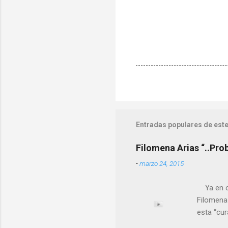
Entradas populares de este
Filomena Arias “..Pro
-
marzo 24, 2015
Ya en ot
Filomena
esta “cu
nuestro 