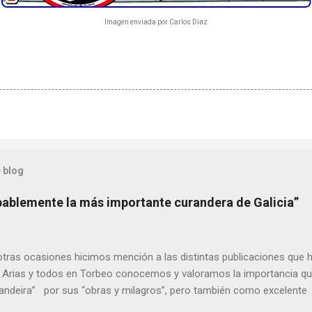
Imagen enviada por Carlos Diaz
 blog
bablemente la más importante curandera de Galicia”
ras ocasiones hicimos mención a las distintas publicaciones que 
 Arias y todos en Torbeo conocemos y valoramos la importancia que
randeira” por sus “obras y milagros”, pero también como excelent
pueblo, no en vano es reconocida por muchos estudiosos del tema 