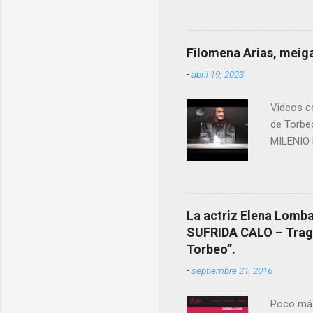
más impo
ANTON PA
ende a T
Filomena Arias, meiga
que en e
-
abril 19, 2023
David (n
Videos co
de Torbe
MILENIO 
La actriz Elena Lombao
SUFRIDA CALO – Tragic
Torbeo”.
-
septiembre 21, 2016
Poco más