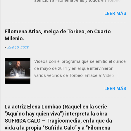
atención a Filomena Arias y todos en Torbeo
conocemos y valoramos la importancia que en
LEER MÁS
el pasado siglo tuvo esta “curandeira” por sus
“obras y milagros”, pero también como
excelente difusora del nombre de nuestro
Filomena Arias, meiga de Torbeo, en Cuarto
pueblo, no en vano es reconocida por muchos
Milenio.
estudiosos del tema como “ probablemente la
-
abril 19, 2023
más importante curandera de Galicia” . En
esta ocasión retomamos el tema para hacer
Videos con el programa que se emitió el quince
mención a ANTON PATIÑO REGUEIRA (ya
de mayo de 2011 y en el que intervinieron
fallecido) cuyo empeño por estudiar y dar a
varios vecinos de Torbeo. Enlace a: Video
conocer a esta “sabia” y por ende a Torbeo no
Cuarto Milenio Video con programa original
le fue nunca suficientemente reconocido.
LEER MÁS
completo emitido en CUARTO MILENIO En
También reproducimos integro el articulo que
Facebook otra copia con mejor resolución:
en el año 2000 publico Ángel Arnaiz recogiendo
Facebook CUARTO MILENIO - Filomena Arias.
información de primera mano que le
La actriz Elena Lombao (Raquel en la serie
suministraron David (nieto de Filomena) y
“Aquí no hay quien viva”) interpreta la obra
algunos vecinos mas del pueblo.
SUFRIDA CALO – Tragicomedia, en la que da
Dejamos para otro momento la ...
vida a la propia “Sufrida Calo” y a “Filomena