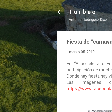
T o r b e o
Antonio Rodríguez Díaz
Fiesta de “carnav
-
marzo 05, 2019
En “A porteleira d Em
participación de mucho
Donde hay fiesta hay v
Las imágenes q
https://www.facebook