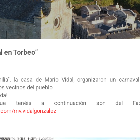
Ir al contenido principal
al en Torbeo”
ilia”, la casa de Mario Vidal, organizaron un carnav
s vecinos del pueblo.
ida!
ue tenéis a continuación son del Fa
.com/mv.vidalgonzalez