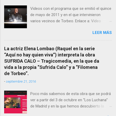
esta ocasión retomamos el tema para hacer
Videos con el programa que se emitió el quince
mención a ANTON PATIÑO REGUEIRA (ya
de mayo de 2011 y en el que intervinieron
fallecido) cuyo empeño por estudiar y dar a
varios vecinos de Torbeo. Enlace a: Video
conocer a esta “sabia” y por ende a Torbeo no
Cuarto Milenio Video con programa original
le fue nunca suficientemente reconocido.
LEER MÁS
completo emitido en CUARTO MILENIO En
También reproducimos integro el articulo que
Facebook otra copia con mejor resolución:
en el año 2000 publico Ángel Arnaiz recogiendo
Facebook CUARTO MILENIO - Filomena Arias.
información de primera mano que le
La actriz Elena Lombao (Raquel en la serie
suministraron David (nieto de Filomena) y
“Aquí no hay quien viva”) interpreta la obra
algunos vecinos mas del pueblo.
SUFRIDA CALO – Tragicomedia, en la que da
Dejamos para otro momento la ...
vida a la propia “Sufrida Calo” y a “Filomena
de Torbeo”.
-
septiembre 21, 2016
Poco más sabemos de esta obra que se podrá
ver a partir del 3 de octubre en “Los Luchana”
de Madrid y en la que hemos descubierto la
presencia de la “Bruxa de Torbeo”. Hay que