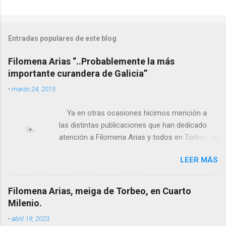
Entradas populares de este blog
Filomena Arias “..Probablemente la más
importante curandera de Galicia”
-
marzo 24, 2015
Ya en otras ocasiones hicimos mención a
las distintas publicaciones que han dedicado
atención a Filomena Arias y todos en Torbeo
conocemos y valoramos la importancia que en
LEER MÁS
el pasado siglo tuvo esta “curandeira” por sus
“obras y milagros”, pero también como
excelente difusora del nombre de nuestro
Filomena Arias, meiga de Torbeo, en Cuarto
pueblo, no en vano es reconocida por muchos
Milenio.
estudiosos del tema como “ probablemente la
-
abril 19, 2023
más importante curandera de Galicia” . En