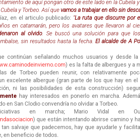
ntamiento de aquí pongan otro de este lado en
la Cubela
y
 Cubela y Torbeo. Así que
vamos a trabajar en ello sin desc
az, en el articulo publicado:
“
La ruta que discurre por 
años en catamarán, pero los avatares que llevaron al cie
denaron al olvido
. Se buscó una solución para que lo
embalse, sin resultados hasta la fecha.
El alcalde de A P
ue continúan señalando muchos usuarios y desde la 
ww.caminodeinvierno.com
) es la falta de albergues y a
las de Torbeo pueden reunir, con relativamente poca
un excelente albergue (gran parte de los que hay en el 
uación, ni las posibilidades de esta construcción) se
emente
hay interesados en ponerlo en marcha. Ademá
do en San Clodio convendría no olvidar a Torbeo.
ciativas en marcha; Mario Vidal en Ou
ndasociacion
) que están intentando abrirse camino y h
 tan salvaje que padecemos, hay que ayudarle y facilit
, en beneficio de todos.