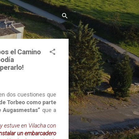
mpos el Camino
podía
perarlo!
e en dos cuestiones que
de Torbeo como parte
de Augasmestas”
que a
y estuve en Vilacha con
instalar un embarcadero