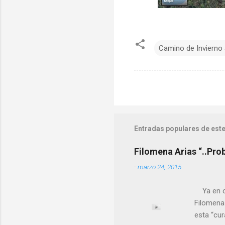
Camino de Invierno 
Entradas populares de este
Filomena Arias “..Pro
-
marzo 24, 2015
Ya en ot
Filomena
esta “cu