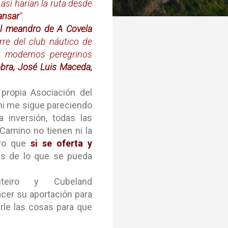
 así harían la ruta desde
ansar
”.
el meandro de A Covela
rre del club náutico de
s modernos peregrinos
obra, José Luis Maceda,
propia Asociación del
 mi me sigue pareciendo
 inversión, todas las
Camino no tienen ni la
guro que
si se oferta y
s de lo que se pueda
teiro y Cubeland
acer su aportación para
arle las cosas para que