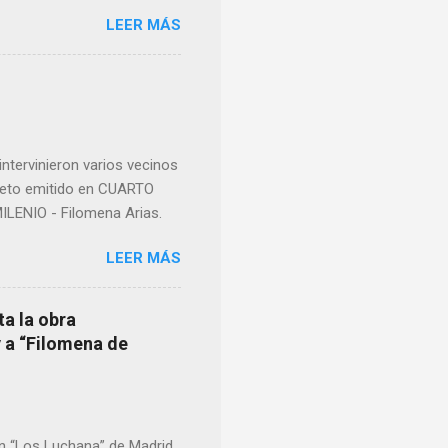
como “ probablemente la
LEER MÁS
ma para hacer mención a
nocer a esta “sabia” y por
imos integro el articulo
mano que le suministraron
a otro momento la ...
ntervinieron varios vecinos
pleto emitido en CUARTO
LENIO - Filomena Arias.
LEER MÁS
ta la obra
y a “Filomena de
en “Los Luchana” de Madrid