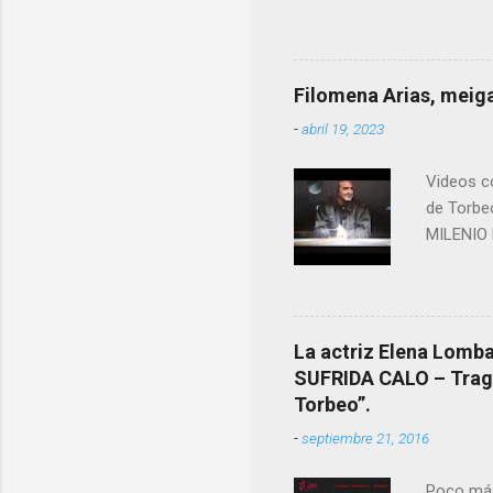
nuestro 
más impo
ANTON PA
ende a T
Filomena Arias, meiga
que en e
-
abril 19, 2023
David (n
Videos co
de Torbe
MILENIO 
La actriz Elena Lombao
SUFRIDA CALO – Tragic
Torbeo”.
-
septiembre 21, 2016
Poco más