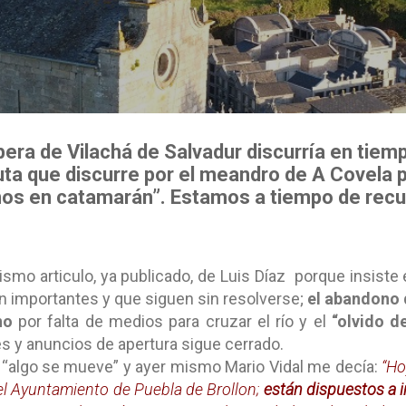
Ir al contenido principal
ibera de Vilachá de Salvadur discurría en tie
ruta que discurre por el meandro de A Covela 
ños en catamarán”. Estamos a tiempo de recu
smo articulo, ya publicado, de Luis Díaz porque insist
n importantes y que siguen sin resolverse;
el abandono 
no
por falta de medios para cruzar el río y el
“olvido 
es y anuncios de apertura sigue cerrado.
“algo se mueve” y ayer mismo Mario Vidal me decía:
“Ho
el Ayuntamiento de Puebla de Brollon;
están dispuestos a 