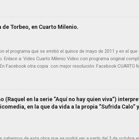
pueblo, no en vano es reconocida por muchos estudiosos del tema 
rtante curandera de Galicia” . En esta ocasión retomamos el te
TIÑO REGUEIRA (ya fallecido) cuyo empeño por estudiar y dar a co
orbeo no le fue nunca suficientemente reconocido. También reproduc
 de Torbeo, en Cuarto Milenio.
l año 2000 publico Ángel Arnaiz recogiendo información de primera 
ieto de Filomena) y algunos vecinos mas del pueblo. Dejamos par
n el programa que se emitió el quince de mayo de 2011 y en el que i
o. Enlace a: Video Cuarto Milenio Video con programa original com
En Facebook otra copia con mejor resolución: Facebook CUARTO MI
 (Raquel en la serie “Aquí no hay quien viva”) interpre
omedia, en la que da vida a la propia “Sufrida Calo” 
 sabemos de esta obra que se podrá ver a partir del 3 de octubre 