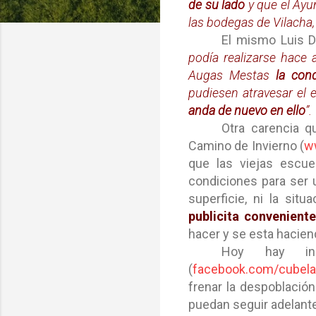
de su lado
y que el Ayu
las bodegas de Vilacha,
El mismo Luis Dí
podía realizarse hace 
Augas Mestas
la con
pudiesen atravesar el 
anda de nuevo en ello
”.
Otra carencia q
Camino de Invierno (
w
que las viejas escue
condiciones para ser 
superficie, ni la sit
publicita convenient
hacer y se esta hacien
Hoy hay ini
(
facebook.com/cubela
frenar la despoblación
puedan seguir adelante