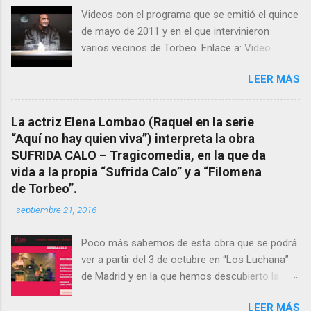
esta ocasión retomamos el tema para hacer
Videos con el programa que se emitió el quince
mención a ANTON PATIÑO REGUEIRA (ya
de mayo de 2011 y en el que intervinieron
fallecido) cuyo empeño por estudiar y dar a
varios vecinos de Torbeo. Enlace a: Video
conocer a esta “sabia” y por ende a Torbeo no
Cuarto Milenio Video con programa original
le fue nunca suficientemente reconocido.
LEER MÁS
completo emitido en CUARTO MILENIO En
También reproducimos integro el articulo que
Facebook otra copia con mejor resolución:
en el año 2000 publico Ángel Arnaiz recogiendo
Facebook CUARTO MILENIO - Filomena Arias.
información de primera mano que le
La actriz Elena Lombao (Raquel en la serie
suministraron David (nieto de Filomena) y
“Aquí no hay quien viva”) interpreta la obra
algunos vecinos mas del pueblo.
SUFRIDA CALO – Tragicomedia, en la que da
Dejamos para otro momento la ...
vida a la propia “Sufrida Calo” y a “Filomena
de Torbeo”.
-
septiembre 21, 2016
Poco más sabemos de esta obra que se podrá
ver a partir del 3 de octubre en “Los Luchana”
de Madrid y en la que hemos descubierto la
presencia de la “Bruxa de Torbeo”. Hay que
LEER MÁS
verla.- Sinopsis corta SUFRIDA CALO muere y