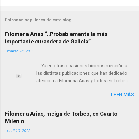
Entradas populares de este blog
Filomena Arias “..Probablemente la más
importante curandera de Galicia”
-
marzo 24, 2015
Ya en otras ocasiones hicimos mención a
las distintas publicaciones que han dedicado
atención a Filomena Arias y todos en Torbeo
conocemos y valoramos la importancia que en
LEER MÁS
el pasado siglo tuvo esta “curandeira” por sus
“obras y milagros”, pero también como
excelente difusora del nombre de nuestro
Filomena Arias, meiga de Torbeo, en Cuarto
pueblo, no en vano es reconocida por muchos
Milenio.
estudiosos del tema como “ probablemente la
-
abril 19, 2023
más importante curandera de Galicia” . En