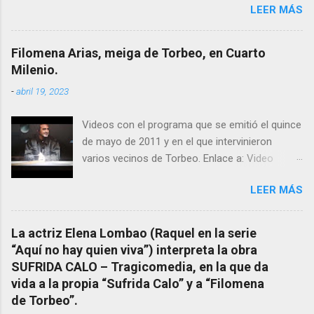
LEER MÁS
el pasado siglo tuvo esta “curandeira” por sus
“obras y milagros”, pero también como
excelente difusora del nombre de nuestro
Filomena Arias, meiga de Torbeo, en Cuarto
pueblo, no en vano es reconocida por muchos
Milenio.
estudiosos del tema como “ probablemente la
-
abril 19, 2023
más importante curandera de Galicia” . En
esta ocasión retomamos el tema para hacer
Videos con el programa que se emitió el quince
mención a ANTON PATIÑO REGUEIRA (ya
de mayo de 2011 y en el que intervinieron
fallecido) cuyo empeño por estudiar y dar a
varios vecinos de Torbeo. Enlace a: Video
conocer a esta “sabia” y por ende a Torbeo no
Cuarto Milenio Video con programa original
le fue nunca suficientemente reconocido.
LEER MÁS
completo emitido en CUARTO MILENIO En
También reproducimos integro el articulo que
Facebook otra copia con mejor resolución:
en el año 2000 publico Ángel Arnaiz recogiendo
Facebook CUARTO MILENIO - Filomena Arias.
información de primera mano que le
La actriz Elena Lombao (Raquel en la serie
suministraron David (nieto de Filomena) y
“Aquí no hay quien viva”) interpreta la obra
algunos vecinos mas del pueblo.
SUFRIDA CALO – Tragicomedia, en la que da
Dejamos para otro momento la ...
vida a la propia “Sufrida Calo” y a “Filomena
de Torbeo”.