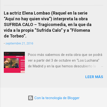
También reproducimos integro el articulo que
Facebook otra copia con mejor resolución:
en el año 2000 publico Ángel Arnaiz recogiendo
Facebook CUARTO MILENIO - Filomena Arias.
información de primera mano que le
La actriz Elena Lombao (Raquel en la serie
suministraron David (nieto de Filomena) y
“Aquí no hay quien viva”) interpreta la obra
algunos vecinos mas del pueblo.
SUFRIDA CALO – Tragicomedia, en la que da
Dejamos para otro momento la ...
vida a la propia “Sufrida Calo” y a “Filomena
de Torbeo”.
-
septiembre 21, 2016
Poco más sabemos de esta obra que se podrá
ver a partir del 3 de octubre en “Los Luchana”
de Madrid y en la que hemos descubierto la
presencia de la “Bruxa de Torbeo”. Hay que
LEER MÁS
verla.- Sinopsis corta SUFRIDA CALO muere y
cae del cielo. No podrá ir más allá hasta que no
encuentre el verdadero camino. Sinopsis larga
En nuestra vida vamos almacenando
Con la tecnología de Blogger
experiencias en el olvido que nos van llevando
por lugares confusos. SUFRIDA no podrá ir