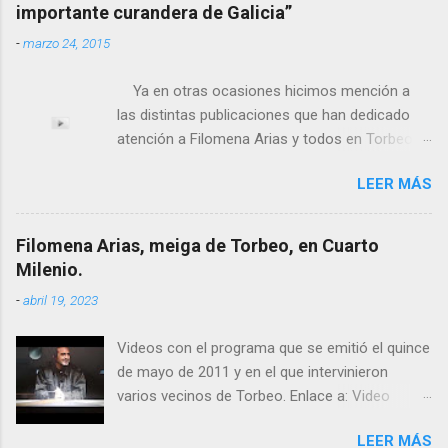
importante curandera de Galicia”
-
marzo 24, 2015
Ya en otras ocasiones hicimos mención a
las distintas publicaciones que han dedicado
atención a Filomena Arias y todos en Torbeo
conocemos y valoramos la importancia que en
LEER MÁS
el pasado siglo tuvo esta “curandeira” por sus
“obras y milagros”, pero también como
excelente difusora del nombre de nuestro
Filomena Arias, meiga de Torbeo, en Cuarto
pueblo, no en vano es reconocida por muchos
Milenio.
estudiosos del tema como “ probablemente la
-
abril 19, 2023
más importante curandera de Galicia” . En
esta ocasión retomamos el tema para hacer
Videos con el programa que se emitió el quince
mención a ANTON PATIÑO REGUEIRA (ya
de mayo de 2011 y en el que intervinieron
fallecido) cuyo empeño por estudiar y dar a
varios vecinos de Torbeo. Enlace a: Video
conocer a esta “sabia” y por ende a Torbeo no
Cuarto Milenio Video con programa original
le fue nunca suficientemente reconocido.
LEER MÁS
completo emitido en CUARTO MILENIO En