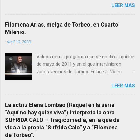
LEER MÁS
el pasado siglo tuvo esta “curandeira” por sus
“obras y milagros”, pero también como
excelente difusora del nombre de nuestro
Filomena Arias, meiga de Torbeo, en Cuarto
pueblo, no en vano es reconocida por muchos
Milenio.
estudiosos del tema como “ probablemente la
-
abril 19, 2023
más importante curandera de Galicia” . En
esta ocasión retomamos el tema para hacer
Videos con el programa que se emitió el quince
mención a ANTON PATIÑO REGUEIRA (ya
de mayo de 2011 y en el que intervinieron
fallecido) cuyo empeño por estudiar y dar a
varios vecinos de Torbeo. Enlace a: Video
conocer a esta “sabia” y por ende a Torbeo no
Cuarto Milenio Video con programa original
le fue nunca suficientemente reconocido.
LEER MÁS
completo emitido en CUARTO MILENIO En
También reproducimos integro el articulo que
Facebook otra copia con mejor resolución:
en el año 2000 publico Ángel Arnaiz recogiendo
Facebook CUARTO MILENIO - Filomena Arias.
información de primera mano que le
La actriz Elena Lombao (Raquel en la serie
suministraron David (nieto de Filomena) y
“Aquí no hay quien viva”) interpreta la obra
algunos vecinos mas del pueblo.
SUFRIDA CALO – Tragicomedia, en la que da
Dejamos para otro momento la ...
vida a la propia “Sufrida Calo” y a “Filomena
de Torbeo”.