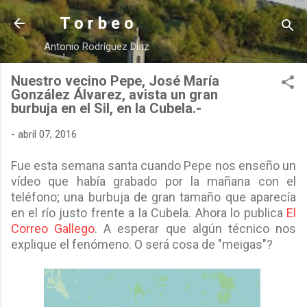
Ir al contenido principal
T o r b e o
Antonio Rodríguez Díaz
Nuestro vecino Pepe, José María
González Álvarez, avista un gran
burbuja en el Sil, en la Cubela.-
-
abril 07, 2016
Fue esta semana santa cuando Pepe nos enseño un
vídeo que había grabado por la mañana con el
teléfono; una burbuja de gran tamaño que aparecía
en el río justo frente a
la Cubela. Ahora
lo publica
El
Correo Gallego
. A
esperar que algún técnico nos
explique el fenómeno. O será cosa de "meigas"?