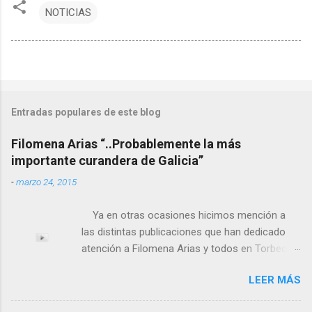
NOTICIAS
Entradas populares de este blog
Filomena Arias “..Probablemente la más
importante curandera de Galicia”
-
marzo 24, 2015
Ya en otras ocasiones hicimos mención a
las distintas publicaciones que han dedicado
atención a Filomena Arias y todos en Torbeo
conocemos y valoramos la importancia que en
LEER MÁS
el pasado siglo tuvo esta “curandeira” por sus
“obras y milagros”, pero también como