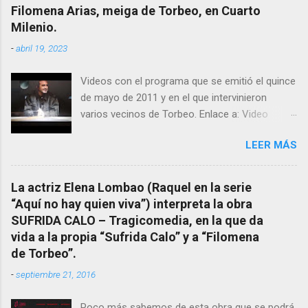
excelente difusora del nombre de nuestro
Filomena Arias, meiga de Torbeo, en Cuarto
pueblo, no en vano es reconocida por muchos
Milenio.
estudiosos del tema como “ probablemente la
-
abril 19, 2023
más importante curandera de Galicia” . En
esta ocasión retomamos el tema para hacer
Videos con el programa que se emitió el quince
mención a ANTON PATIÑO REGUEIRA (ya
de mayo de 2011 y en el que intervinieron
fallecido) cuyo empeño por estudiar y dar a
varios vecinos de Torbeo. Enlace a: Video
conocer a esta “sabia” y por ende a Torbeo no
Cuarto Milenio Video con programa original
le fue nunca suficientemente reconocido.
LEER MÁS
completo emitido en CUARTO MILENIO En
También reproducimos integro el articulo que
Facebook otra copia con mejor resolución:
en el año 2000 publico Ángel Arnaiz recogiendo
Facebook CUARTO MILENIO - Filomena Arias.
información de primera mano que le
La actriz Elena Lombao (Raquel en la serie
suministraron David (nieto de Filomena) y
“Aquí no hay quien viva”) interpreta la obra
algunos vecinos mas del pueblo.
SUFRIDA CALO – Tragicomedia, en la que da
Dejamos para otro momento la ...
vida a la propia “Sufrida Calo” y a “Filomena
de Torbeo”.
-
septiembre 21, 2016
Poco más sabemos de esta obra que se podrá