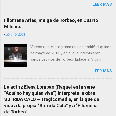
LEER MÁS
el pasado siglo tuvo esta “curandeira” por sus
“obras y milagros”, pero también como
excelente difusora del nombre de nuestro
Filomena Arias, meiga de Torbeo, en Cuarto
pueblo, no en vano es reconocida por muchos
Milenio.
estudiosos del tema como “ probablemente la
-
abril 19, 2023
más importante curandera de Galicia” . En
esta ocasión retomamos el tema para hacer
Videos con el programa que se emitió el quince
mención a ANTON PATIÑO REGUEIRA (ya
de mayo de 2011 y en el que intervinieron
fallecido) cuyo empeño por estudiar y dar a
varios vecinos de Torbeo. Enlace a: Video
conocer a esta “sabia” y por ende a Torbeo no
Cuarto Milenio Video con programa original
le fue nunca suficientemente reconocido.
LEER MÁS
completo emitido en CUARTO MILENIO En
También reproducimos integro el articulo que
Facebook otra copia con mejor resolución:
en el año 2000 publico Ángel Arnaiz recogiendo
Facebook CUARTO MILENIO - Filomena Arias.
información de primera mano que le
La actriz Elena Lombao (Raquel en la serie
suministraron David (nieto de Filomena) y
“Aquí no hay quien viva”) interpreta la obra
algunos vecinos mas del pueblo.
SUFRIDA CALO – Tragicomedia, en la que da
Dejamos para otro momento la ...
vida a la propia “Sufrida Calo” y a “Filomena
de Torbeo”.