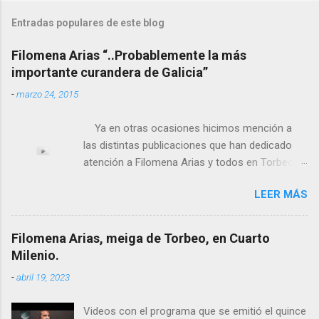
Entradas populares de este blog
Filomena Arias “..Probablemente la más
importante curandera de Galicia”
-
marzo 24, 2015
Ya en otras ocasiones hicimos mención a
las distintas publicaciones que han dedicado
atención a Filomena Arias y todos en Torbeo
conocemos y valoramos la importancia que en
LEER MÁS
el pasado siglo tuvo esta “curandeira” por sus
“obras y milagros”, pero también como
excelente difusora del nombre de nuestro
Filomena Arias, meiga de Torbeo, en Cuarto
pueblo, no en vano es reconocida por muchos
Milenio.
estudiosos del tema como “ probablemente la
-
abril 19, 2023
más importante curandera de Galicia” . En
esta ocasión retomamos el tema para hacer
Videos con el programa que se emitió el quince
mención a ANTON PATIÑO REGUEIRA (ya