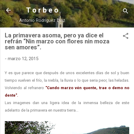
Ir al contenido principal
T o r b e o
Antonio Rodríguez Díaz
La primavera asoma, pero ya dice el
refrán “Nin marzo con flores nin moza
sen amores”.
-
marzo 12, 2015
Y es que parece que después de unos excelentes días de sol y buen
tiempo vuelven el frío, la niebla, la lluvia o lo que seria peor, las heladas.
Volviendo al refranero
"Cando marzo vén quente, trae o demo no
dente".
Las imagenes dan una ligera idea de la inmensa belleza de este
adelanto de la primavera en nuestra tierra...