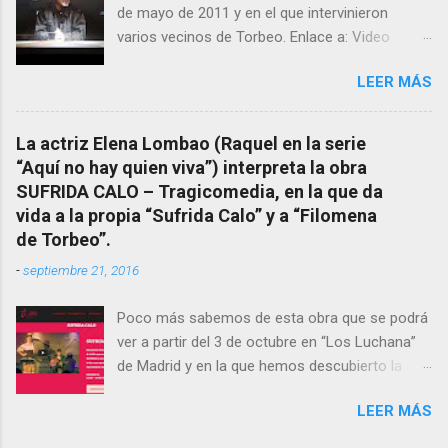
de mayo de 2011 y en el que intervinieron
fallecido) cuyo empeño por estudiar y dar a
varios vecinos de Torbeo. Enlace a: Video
conocer a esta “sabia” y por ende a Torbeo no
Cuarto Milenio Video con programa original
le fue nunca suficientemente reconocido.
LEER MÁS
completo emitido en CUARTO MILENIO En
También reproducimos integro el articulo que
Facebook otra copia con mejor resolución:
en el año 2000 publico Ángel Arnaiz recogiendo
Facebook CUARTO MILENIO - Filomena Arias.
información de primera mano que le
La actriz Elena Lombao (Raquel en la serie
suministraron David (nieto de Filomena) y
“Aquí no hay quien viva”) interpreta la obra
algunos vecinos mas del pueblo.
SUFRIDA CALO – Tragicomedia, en la que da
Dejamos para otro momento la ...
vida a la propia “Sufrida Calo” y a “Filomena
de Torbeo”.
-
septiembre 21, 2016
Poco más sabemos de esta obra que se podrá
ver a partir del 3 de octubre en “Los Luchana”
de Madrid y en la que hemos descubierto la
presencia de la “Bruxa de Torbeo”. Hay que
LEER MÁS
verla.- Sinopsis corta SUFRIDA CALO muere y
cae del cielo. No podrá ir más allá hasta que no