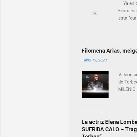
Ya en ot
Filomena
esta “cu
nuestro 
más impo
ANTON PA
ende a T
Filomena Arias, meiga
que en e
-
abril 19, 2023
David (n
Videos co
de Torbe
MILENIO 
La actriz Elena Lombao
SUFRIDA CALO – Tragic
Torbeo”.