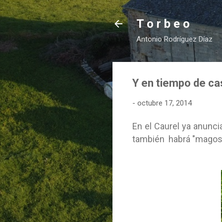
T o r b e o
Antonio Rodríguez Díaz
Y en tiempo de ca
-
octubre 17, 2014
En el
Caurel ya anunci
también habrá "magosto