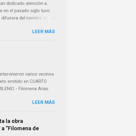
han dedicado atención a
 en el pasado siglo tuvo
e difusora del nombre de
como “ probablemente la
LEER MÁS
ma para hacer mención a
nocer a esta “sabia” y por
imos integro el articulo
mano que le suministraron
a otro momento la ...
ntervinieron varios vecinos
pleto emitido en CUARTO
LENIO - Filomena Arias.
LEER MÁS
ta la obra
y a “Filomena de