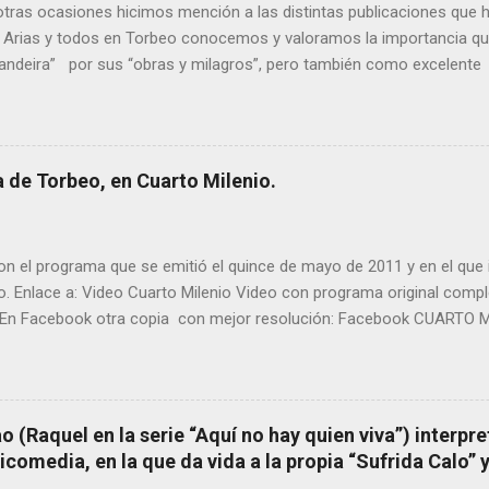
ras ocasiones hicimos mención a las distintas publicaciones que 
 Arias y todos en Torbeo conocemos y valoramos la importancia que
randeira” por sus “obras y milagros”, pero también como excelent
pueblo, no en vano es reconocida por muchos estudiosos del tema 
rtante curandera de Galicia” . En esta ocasión retomamos el te
TIÑO REGUEIRA (ya fallecido) cuyo empeño por estudiar y dar a co
orbeo no le fue nunca suficientemente reconocido. También reproduc
 de Torbeo, en Cuarto Milenio.
l año 2000 publico Ángel Arnaiz recogiendo información de primera 
ieto de Filomena) y algunos vecinos mas del pueblo. Dejamos par
n el programa que se emitió el quince de mayo de 2011 y en el que i
o. Enlace a: Video Cuarto Milenio Video con programa original com
En Facebook otra copia con mejor resolución: Facebook CUARTO MI
 (Raquel en la serie “Aquí no hay quien viva”) interpre
omedia, en la que da vida a la propia “Sufrida Calo” 