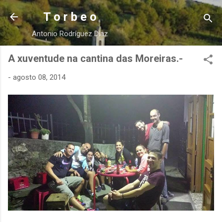
Ir al contenido principal
T o r b e o
Antonio Rodríguez Díaz
A xuventude na cantina das Moreiras.-
-
agosto 08, 2014