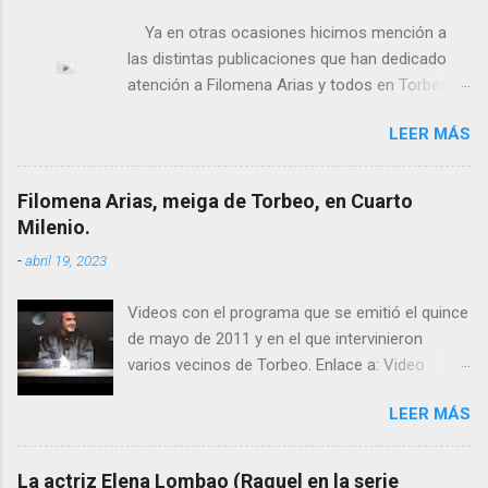
Ya en otras ocasiones hicimos mención a
las distintas publicaciones que han dedicado
atención a Filomena Arias y todos en Torbeo
conocemos y valoramos la importancia que en
LEER MÁS
el pasado siglo tuvo esta “curandeira” por sus
“obras y milagros”, pero también como
excelente difusora del nombre de nuestro
Filomena Arias, meiga de Torbeo, en Cuarto
pueblo, no en vano es reconocida por muchos
Milenio.
estudiosos del tema como “ probablemente la
-
abril 19, 2023
más importante curandera de Galicia” . En
esta ocasión retomamos el tema para hacer
Videos con el programa que se emitió el quince
mención a ANTON PATIÑO REGUEIRA (ya
de mayo de 2011 y en el que intervinieron
fallecido) cuyo empeño por estudiar y dar a
varios vecinos de Torbeo. Enlace a: Video
conocer a esta “sabia” y por ende a Torbeo no
Cuarto Milenio Video con programa original
le fue nunca suficientemente reconocido.
LEER MÁS
completo emitido en CUARTO MILENIO En
También reproducimos integro el articulo que
Facebook otra copia con mejor resolución:
en el año 2000 publico Ángel Arnaiz recogiendo
Facebook CUARTO MILENIO - Filomena Arias.
información de primera mano que le
La actriz Elena Lombao (Raquel en la serie