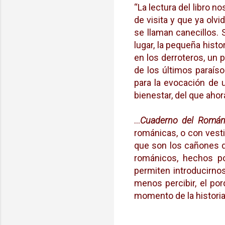
“La lectura del libro n
de visita y que ya olv
se llaman canecillos. 
lugar, la pequeña histo
en los derroteros, un 
de los últimos paraís
para la evocación de
bienestar, del que aho
…
Cuaderno del Románi
románicas, o con vest
que son los cañones d
románicos, hechos po
permiten introducirnos
menos percibir, el po
momento de la historia