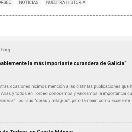
ORBEO
NOTICIAS
NUESTRA HISTORIA
 blog
bablemente la más importante curandera de Galicia”
ras ocasiones hicimos mención a las distintas publicaciones que 
 Arias y todos en Torbeo conocemos y valoramos la importancia que
randeira” por sus “obras y milagros”, pero también como excelent
pueblo, no en vano es reconocida por muchos estudiosos del tema 
rtante curandera de Galicia” . En esta ocasión retomamos el te
TIÑO REGUEIRA (ya fallecido) cuyo empeño por estudiar y dar a co
orbeo no le fue nunca suficientemente reconocido. También reproduc
 de Torbeo, en Cuarto Milenio.