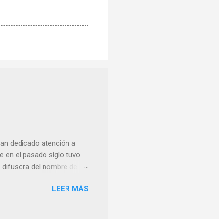
han dedicado atención a
 en el pasado siglo tuvo
e difusora del nombre de
como “ probablemente la
LEER MÁS
ma para hacer mención a
nocer a esta “sabia” y por
imos integro el articulo