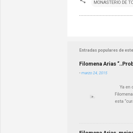
MONASTERIO DE T
Entradas populares de este
Filomena Arias “..Pro
-
marzo 24, 2015
Ya en ot
Filomena
esta “cu
nuestro 
más impo
ANTON PA
ende a T
Filomena Arias, meiga