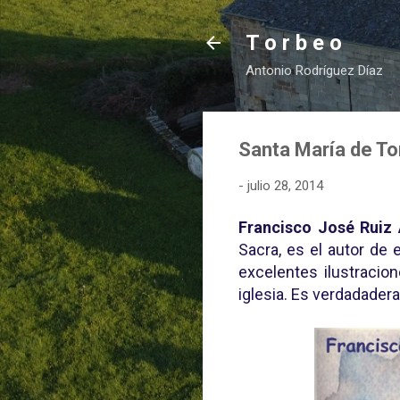
T o r b e o
Antonio Rodríguez Díaz
Santa María de To
-
julio 28, 2014
Francisco José Ruiz 
Sacra, es el autor de
excelentes ilustracio
iglesia. Es verdadade