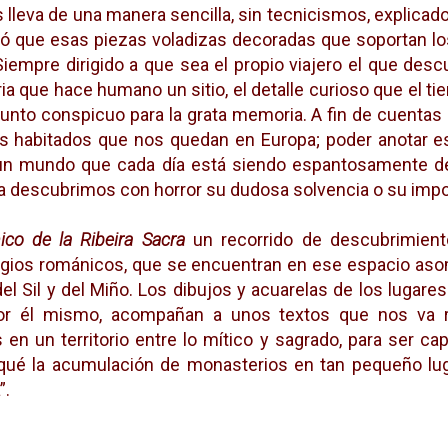
os lleva de una manera sencilla, sin tecnicismos, explicad
idó que esas piezas voladizas decoradas que soportan lo
Siempre dirigido a que sea el propio viajero el que desc
ria que hace humano un sitio, el detalle curioso que el 
punto conspicuo para la grata memoria. A fin de cuentas 
os habitados que nos quedan en Europa; poder anotar e
 un mundo que cada día está siendo espantosamente de
ra descubrimos con horror su dudosa solvencia o su impos
co de la Ribeira Sacra
un recorrido de descubrimient
igios románicos, que se encuentran en ese espacio a
el Sil y del Miño. Los dibujos y acuarelas de los lugar
r él mismo, acompañan a unos textos que nos va re
 en un territorio entre lo mítico y sagrado, para ser ca
rqué la acumulación de monasterios en tan pequeño lu
”.